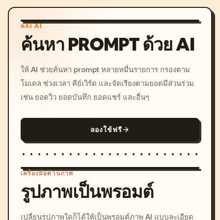
คลัง AI
ค้นหา PROMPT ด้วย AI
ให้ AI ช่วยค้นหา prompt หลายหมื่นรายการ กรองตาม
โมเดล ช่วงเวลา คีย์เวิร์ด และจัดเรียงตามยอดมีส่วนร่วม
เช่น ยอดวิว ยอดบันทึก ยอดแชร์ และอื่นๆ
ลองใช้ฟรี
เครื่องมือด้านภาพ
รูปภาพเป็นพรอมต์
/imagine prompt: cinemati
เปลี่ยนรูปภาพใดก็ได้ให้เป็นพรอมต์ภาพ AI แบบละเอียด
c, cyberpunk sunset, neon