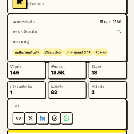
新
ดูต้นฉบับ
เผยแพร่แล้ว
15 เม.ย. 2569
ภาษาต้นฉบับ
EN
หมวดหมู่
คอมิก / สตอรี่บอร์ด
อนิเมะ / มังงะ
ภาพเรนเดอร์ 3 มิติ
ตัวละคร
ถูกใจ
ยอดดู
แชร์
146
18.5K
18
ความคิดเห็น
บันทึก
อ้างอิง
1
82
2
แชร์