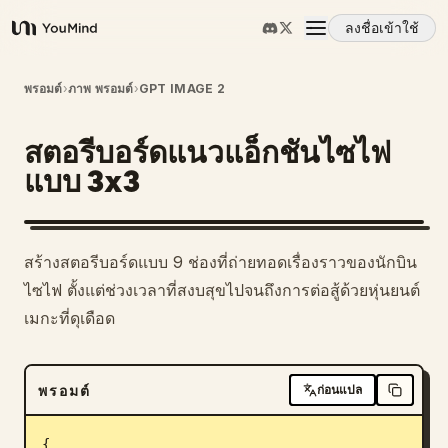
ลงชื่อเข้าใช้
YouMind
ภาพรวม
พรอมต์
›
ภาพ พรอมต์
›
GPT IMAGE 2
สตอรีบอร์ดแนวแอ็กชันไซไฟ
กรณีการใช้งาน
แบบ 3x3
ทักษะ
1
สร้างสตอรีบอร์ดแบบ 9 ช่องที่ถ่ายทอดเรื่องราวของนักบิน
พรอมต์
ไซไฟ ตั้งแต่ช่วงเวลาที่สงบสุขไปจนถึงการต่อสู้ด้วยหุ่นยนต์
เมกะที่ดุเดือด
ราคา
พรอมต์
ก่อนแปล
ดาวน์โหลด
{
