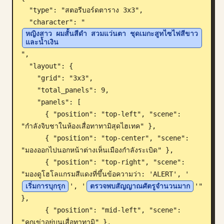
  "type": "สตอรีบอร์ดตาราง 3x3",

บล็อก
  "character": "
หญิงสาว ผมสั้นสีดำ สวมแว่นตา ชุดเมกะสูทไซไฟสีขาว
และน้ำเงิน
อัปเดต
",

  "layout": {

    "grid": "3x3",

    "total_panels": 9,

    "panels": [

      { "position": "top-left", "scene": 
"กำลังจิบชาในห้องเสื่อทาทามิสุดไฮเทค" },

      { "position": "top-center", "scene": 
"มองออกไปนอกหน้าต่างเห็นเมืองกำลังระเบิด" },

      { "position": "top-right", "scene": 
"มองดูโฮโลแกรมสีแดงที่ขึ้นข้อความว่า: 'ALERT', '
เริ่มการบุกรุก
', '
ตรวจพบสัญญาณศัตรูจำนวนมาก
'" 
},

      { "position": "mid-left", "scene": 
"คุกเข่าอยู่บนเสื่อทาทามิ" },
