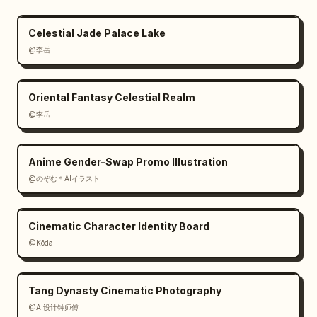
Celestial Jade Palace Lake
@李岳
Oriental Fantasy Celestial Realm
@李岳
Anime Gender-Swap Promo Illustration
@のぞむ＊AIイラスト
Cinematic Character Identity Board
@Kōda
Tang Dynasty Cinematic Photography
@AI设计钟师傅