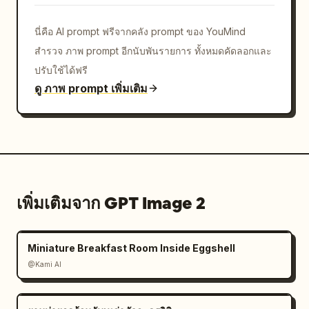
foreground in profile"},
{"role":"coworker","wardrobe":"dark suit and 
นี่คือ AI prompt ฟรีจากคลัง prompt ของ YouMind
tie, standing in center facing forward"},
สำรวจ ภาพ prompt อีกนับพันรายการ ทั้งหมดคัดลอกและ
{"role":"woman","wardrobe":"light gray 
blazer, standing at right in 
ปรับใช้ได้ฟรี
profile"}],"dialogue_overlay":
ดู ภาพ prompt เพิ่มเติม
{"speaker":"เพื่อนร่วม
งาน","color":"white","text":"อรุณ
สวัสดิ์!"},"mood":"awkward politeness"},
{"position":"bottom","characters":
[{"role":"man 1","wardrobe":"dark suit, left 
foreground"},
เพิ่มเติมจาก GPT Image 2
{"role":"coworker","wardrobe":"dark suit and 
tie, center"},
{"role":"woman","wardrobe":"light gray 
Miniature Breakfast Room Inside Eggshell
blazer, right 
@Kami AI
foreground"}],"dialogue_overlay":
{"speaker":"ทั้งคู่","color":"white","text":"อรุณ
สวัสดิ์..."},"mood":"embarrassed, 