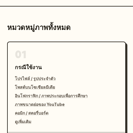
stills","faces":"softly obscured or de-
emphasized, focus on blocking and mood rather 
than identity"}}
หมวดหมู่ภาพทั้งหมด
01
กรณีใช้งาน
โปรไฟล์ / รูปประจำตัว
โพสต์บนโซเชียลมีเดีย
อินโฟกราฟิก / ภาพประกอบเพื่อการศึกษา
ภาพขนาดย่อของ YouTube
คอมิก / สตอรี่บอร์ด
ดูเพิ่มเติม