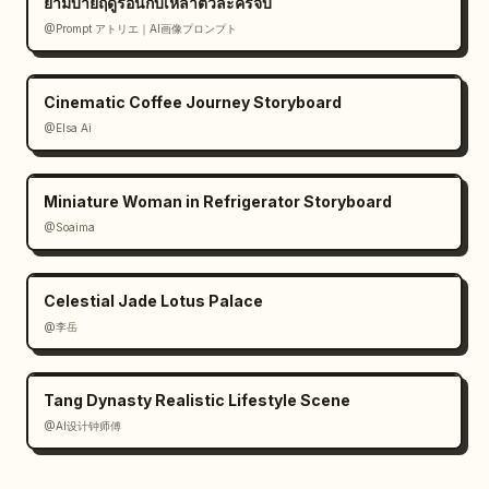
ยามบ่ายฤดูร้อนกับเหล่าตัวละครจิบิ
restrained"}]}],"bottom_notes":{"คำอธิบาย
@Prompt アトリエ｜AI画像プロンプト
ช็อต":"บรรยากาศที่เคยใกล้ชิดถูกขัดจังหวะ เปลี่ยนกลับมา
เป็นความสัมพันธ์แบบหัวหน้ากับลูกน้องในที่ทำงานทันที 
แสดงความอึดอัดของทั้งสามคนผ่านสีหน้าและระยะ
Cinematic Coffee Journey Storyboard
ห่าง","คำบรรยายบทสนทนา":["เพื่อนร่วมงาน: อรุณ
@Elsa Ai
สวัสดิ์!","ทั้งคู่: อรุณสวัสดิ์..."],"แผนผังตำแหน่ง
กล้อง":{"diagram":"simple white rectangular 
camera blocking diagram on black 
Miniature Woman in Refrigerator Storyboard
background","count":3,"labels":
@Soaima
["1","2","3"],"positions":{"1":"left 
interior","2":"top center","3":"right 
Celestial Jade Lotus Palace
interior"}}},"rendering":{"language":"Chinese 
text for all visible headings and 
@李岳
captions","image_quality":"high-resolution 
storyboard presentation 
Tang Dynasty Realistic Lifestyle Scene
board","lighting":"cool neutral office light 
@AI设计钟师傅
in shot 1, warm cozy tungsten light in shot 
2, bright elevator light in shot 
3","camera":"cinematic live-action 