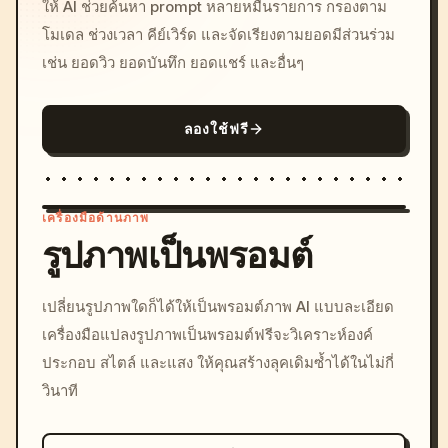
ให้ AI ช่วยค้นหา prompt หลายหมื่นรายการ กรองตาม
โมเดล ช่วงเวลา คีย์เวิร์ด และจัดเรียงตามยอดมีส่วนร่วม
เช่น ยอดวิว ยอดบันทึก ยอดแชร์ และอื่นๆ
ลองใช้ฟรี
เครื่องมือด้านภาพ
รูปภาพเป็นพรอมต์
/imagine prompt: cinemati
เปลี่ยนรูปภาพใดก็ได้ให้เป็นพรอมต์ภาพ AI แบบละเอียด
c, cyberpunk sunset, neon
เครื่องมือแปลงรูปภาพเป็นพรอมต์ฟรีจะวิเคราะห์องค์
colors, 8k --v 6.0
ประกอบ สไตล์ และแสง ให้คุณสร้างลุคเดิมซ้ำได้ในไม่กี่
วินาที