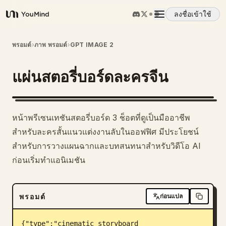
ลงชื่อเข้าใช้
YouMind
ภาพรวม
พรอมต์
›
ภาพ พรอมต์
›
GPT IMAGE 2
แผ่นสตอรี่บอร์ดละครจีน
กรณีการใช้งาน
ทักษะ
หน้าพรีเซนเทชันสตอรี่บอร์ด 3 ช็อตที่ดูเป็นมืออาชีพ
สำหรับละครสั้นแนวแต่งงานลับในออฟฟิศ มีประโยชน์
พรอมต์
สำหรับการวางแผนฉากและบทสนทนาสำหรับวิดีโอ AI
ก่อนเริ่มทำแอนิเมชัน
ราคา
พรอมต์
ก่อนแปล
ดาวน์โหลด
{"type":"cinematic storyboard 