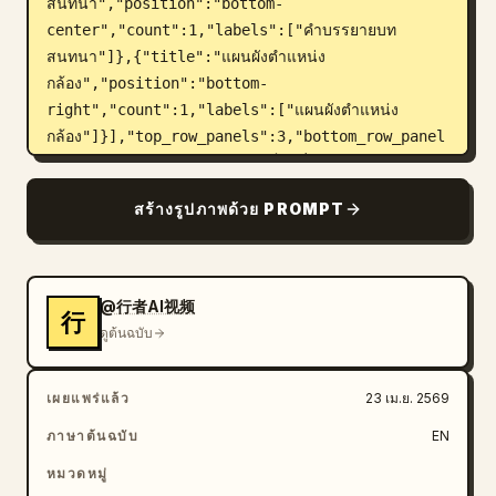
สนทนา","position":"bottom-
center","count":1,"labels":["คำบรรยายบท
สนทนา"]},{"title":"แผนผังตำแหน่ง
กล้อง","position":"bottom-
right","count":1,"labels":["แผนผังตำแหน่ง
กล้อง"]}],"top_row_panels":3,"bottom_row_panel
s":3},"shots":[{"title":"ช็อตที่ 
1","scene":"modern office during daytime with 
สร้างรูปภาพด้วย PROMPT
floor-to-ceiling windows and a faint city 
skyline, desk covered with scattered 
documents, laptop, coffee cup, office shelves 
in background","composition":"medium-wide 
@行者AI视频
行
shot, woman standing on the left leaning 
ดูต้นฉบับ
aggressively over the desk toward a seated 
man on the right","characters":
เผยแพร่แล้ว
23 เม.ย. 2569
[{"role":"woman","wardrobe":"black blazer 
over white blouse, office attire, long dark 
ภาษาต้นฉบับ
EN
ponytail","action":"slams or thrusts papers 
หมวดหมู่
onto the desk in anger"},