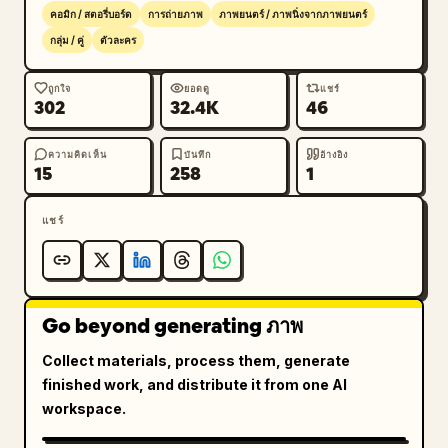
{"role":"man","wardrobe":"dark business suit 
คอมิก / สตอรี่บอร์ด
การถ่ายภาพ
ภาพยนตร์ / ภาพนิ่งจากภาพยนตร์
and tie","action":"sits back in office chair 
กลุ่ม / คู่
ตัวละคร
looking up at her 
calmly"}],"dialogue_overlays":
ถูกใจ
ยอดดู
แชร์
302
32.4K
46
[{"speaker":"นางเอก","color":"red","text":"แผ
นนี้แก้มา 8 รอบแล้ว! คุณตั้งใจใช่ไหม?"},
{"speaker":"พระเอก","color":"blue","text":"ไม่
ความคิดเห็น
บันทึก
อ้างอิง
15
258
1
พอใจเหรอ? คืนนี้แก้ต่อ"}],"mood":"workplace 
argument, tense, confrontational"},
แชร์
{"title":"ช็อตที่ 2","scene":"warm apartment 
living room connected to a softly lit kitchen 
at night, amber practical lighting, cozy 
sofa, intimate domestic 
Go beyond generating ภาพ
atmosphere","composition":"medium shot 
centered on a seated woman on the sofa with a 
Collect materials, process them, generate
man standing behind her","characters":
finished work, and distribute it from one AI
[{"role":"man","wardrobe":"dark long-sleeve 
workspace.
shirt and light beige apron","action":"gently 
massages her shoulders"},