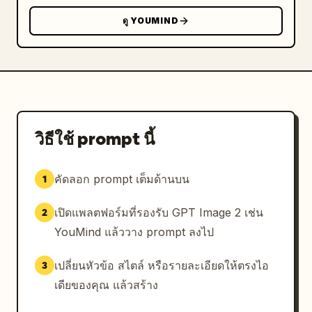
{"role":"woman","wardrobe":"soft pink knit 
ดู YOUMIND
loungewear cardigan and pants","action":"sits 
relaxed on sofa, slightly turned toward 
him"}],"dialogue_overlays":
[{"speaker":"พระเอก","color":"white","text":"เ
หนื่อยหน่อยนะที่รัก เดี๋ยวคืนนี้ทำหมูสามชั้นตุ๋นให้กิน"},
{"speaker":"นางเอก","color":"white","text":"ยั
งรู้จักเอาใจนะ"}],"mood":"secret married life, 
วิธีใช้ prompt นี้
affectionate and warm"},{"title":"ช็อตที่ 
3","subheading":"เช้าวันถัดมา ใน
คัดลอก prompt เต็มด้านบน
1
ลิฟต์","scene":"corporate elevator interior 
with metallic walls and bright overhead 
เปิดแพลตฟอร์มที่รองรับ GPT Image 2 เช่น
2
lighting","composition":"split into 2 stacked 
frames showing the same elevator situation 
YouMind แล้ววาง prompt ลงไป
from a similar 
angle","frame_count":2,"frames":
เปลี่ยนหัวข้อ สไตล์ หรือรายละเอียดให้ตรงไอ
3
[{"position":"top","characters":[{"role":"man 
เดียของคุณ แล้วสร้าง
1","wardrobe":"dark suit, seen from left 