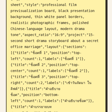
sheet","style":"professional film 
บล็อก
previsualization board, black presentation 
background, thin white panel borders, 
realistic photographic frames, polished 
อัปเดต
Chinese-language layout, modern drama 
tone","aspect_ratio":"16:9","project":"15-
second short drama storyboard about a secret 
office marriage","layout":{"sections":
[{"title":"ช็อตที่ 1","position":"top-
left","count":1,"labels":["ช็อตที่ 1"]},
{"title":"ช็อตที่ 2","position":"top-
center","count":1,"labels":["ช็อตที่ 2"]},
{"title":"ช็อตที่ 3","position":"top-
right","count":2,"labels":["เช้าวันถัดมา ใน
ลิฟต์"]},{"title":"คำอธิบาย
ช็อต","position":"bottom-
left","count":1,"labels":["คำอธิบายช็อต"]},
{"title":"คำบรรยายบท