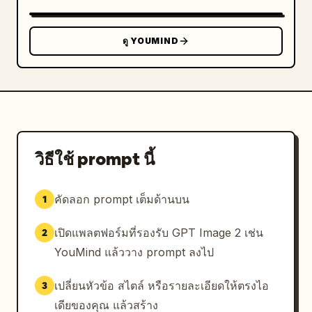
กระเซ็นที่วุ่นวายเต็มไปทั่วเฟรม","camera":"ภาพมุม
กว้าง"},{"title":"CUT3：ฟันด้วยความเร็ว
สูง","scene":"ฮีโร่พุ่งเข้าฟันในแนวเฉียงอย่างรวดเร็ว
ดู YOUMIND
ผ่านกลุ่มปีศาจหมึก เส้นแสดงความเร็วที่รุนแรงและเส้นโค้ง
การฟันสีดำครอบงำองค์ประกอบภาพ","camera":"มุมมอง
แอ็กชันแบบไดนามิก"},{"title":"CUT4：ศัตรูเพิ่ม
จำนวน","scene":"ศัตรูเพิ่มจำนวนขึ้นเรื่อยๆ ล้อมรอบ
แมวจากทุกทิศทาง เงาและรอยหมึกที่หนาแน่นกำลังคืบคลาน
เข้ามาอย่างคุกคาม","camera":"ภาพมุมกว้างแบบล้อม
รอบ"},{"title":"CUT5：เปิดใช้งานบัลเล็ต
วิธีใช้ prompt นี้
ไทม์","scene":"ภาพโคลสอัพฮีโร่ แมวยกดาบขึ้นในแนว
ตั้งด้วยความมั่นใจอย่างแรงกล้า ขณะที่ศัตรูหมึกรอบข้าง
คัดลอก prompt เต็มด้านบน
1
หยุดนิ่ง พื้นผิวหมึกกระเซ็นยังคงค้างอยู่กลาง
อากาศ","camera":"โคลสอัพใกล้"},{"title":"CUT6：
เปิดแพลตฟอร์มที่รองรับ GPT Image 2 เช่น
2
เริ่มท่าฟันหลอก","scene":"ในเวลาที่หยุดนิ่ง มีเพียงแมว
เท่านั้นที่เคลื่อนไหว ก้าวผ่านท่าฟันที่เตรียมไว้ท่ามกลางศัตรู
YouMind แล้ววาง prompt ลงไป
เงาที่หยุดนิ่ง ผ้าพันคอวาดเส้นโค้งสีแดงที่สง่างามผ่านฉาก
ขาวดำ","camera":"ภาพแอ็กชันปานกลาง"},
เปลี่ยนหัวข้อ สไตล์ หรือรายละเอียดให้ตรงไอ
3
{"title":"CUT7：เคลื่อนที่ความเร็วสูงพิเศษ (กล้อง
เดียของคุณ แล้วสร้าง