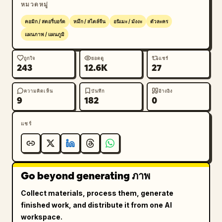
หมวดหมู่
เสร็จสิ้น"]},{"title":"CUT9：ยกเลิกบัลเล็ต
ไทม์","position":"ล่างขวา","count":1,"labels":
คอมิก / สตอรี่บอร์ด
หมึก / สไตล์จีน
อนิเมะ / มังงะ
ตัวละคร
["ยกเลิกบัลเล็ตไทม์"]},{"title":"CUT10：ศัตรูทั้งหมด
แผนภาพ / แผนภูมิ
ระเบิด","position":"ล่างซ้ายแบบ
กว้าง","count":1,"labels":["ศัตรูทั้งหมดระเบิดกลาย
ถูกใจ
ยอดดู
แชร์
243
12.6K
27
เป็นหมึกและสีนีออน"]},{"title":"CUT11：ความเงียบ
หลังศึก","position":"ล่างขวาแบบ
กว้าง","count":1,"labels":["ความเงียบสงบหลังศึก
ความคิดเห็น
บันทึก
อ้างอิง
9
182
0
และท่าโพสแห่งชัยชนะ"]}],"count":11},"panels":
[{"title":"CUT1：โลกแห่งหมึก・เปิด
แชร์
ศึก","scene":"สนามรบที่เต็มไปด้วยหมอกหมึก พร้อม
สถาปัตยกรรมวัดญี่ปุ่นและภูเขาในระยะไกล ฮีโร่แมวยืนอยู่
ในตำแหน่งเตรียมพร้อม ผ้าพันคอพริ้วไหว พร้อมยกดาบพู่กัน
สีดำขึ้น โลกส่วนใหญ่เป็นโทนสีเทาโดยมีสีแดงจางๆ ที่ผ้า
Go beyond generating ภาพ
พันคอ","camera":"มุมต่ำแบบกว้างปานกลาง"},
{"title":"CUT2：ศัตรูหมึกปรากฏตัว","scene":"ศัตรู
Collect materials, process them, generate
เงาที่ไร้รูปร่างจำนวนมากพร้อมดวงตาสีขาวเรืองแสงปรากฏ
finished work, and distribute it from one AI
ตัวจากรอยหมึกสีดำที่กระเซ็นรอบตัวแมวตัวน้อย รอยหมึก
workspace.