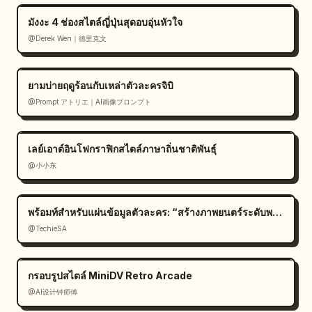
จากการระเบิด สนามรบกลับมาเงียบสงบอีกครั้ง แมวยืน
มังงะ 4 ช่องสไตล์ญี่ปุ่นสุดอบอุ่นหัวใจ
อย่างผู้ชนะในภูมิทัศน์ภาพวาดหมึกกว้างใหญ่ พร้อมรอยสี
@Derek Wen｜德里克文
นีออนที่จางหายไปในสายหมอก","camera":"ภาพมุมกว้าง
แบบวีรบุรุษตอนจบ"}],"text":{"header 
language":"ญี่ปุ่น","captions":"แต่ละช่องมีข้อความ
ยามบ่ายฤดูร้อนกับเหล่าตัวละครจิบิ
ชื่อเรื่องภาษาญี่ปุ่นสีขาวบนแถบสีดำ และประโยคอธิบาย
@Prompt アトリエ｜AI画像プロンプト
สั้นๆ ใต้พื้นที่ภาพ"},"rendering":{"aspect 
ratio":"16:9 สำหรับแผ่นรวม","finish":"ภาพสตอรี
บอร์ดที่ขัดเกลา คุณภาพระดับคอนเซปต์อาร์ต รอยหมึกที่
เลย์เอาต์อินโฟกราฟิกสไตล์ภาษาถิ่นชาติพันธุ์
แสดงอารมณ์ ความต่อเนื่องทางภาพที่ไร้รอยต่อระหว่าง
@小小东
ช่อง"}}
พร้อมท์สำหรับแผ่นข้อมูลตัวละคร: “สร้างภาพยนตร์ระดับพรีเมียม
@TechieSA
กรอบรูปสไตล์ MiniDV Retro Arcade
@AI设计钟师傅