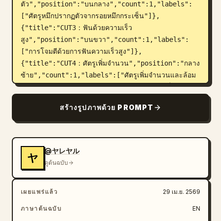
ตัว","position":"บนกลาง","count":1,"labels":
["ศัตรูหมึกปรากฏตัวจากรอยหมึกกระเซ็น"]},
{"title":"CUT3：ฟันด้วยความเร็ว
สูง","position":"บนขวา","count":1,"labels":
["การโจมตีด้วยการฟันความเร็วสูง"]},
{"title":"CUT4：ศัตรูเพิ่มจำนวน","position":"กลาง
ซ้าย","count":1,"labels":["ศัตรูเพิ่มจำนวนและล้อม
รอบฮีโร่"]},{"title":"CUT5：เปิดใช้งานบัลเล็ต
ไทม์","position":"กลาง
สร้างรูปภาพด้วย PROMPT
กลาง","count":1,"labels":["เปิดใช้งานบัลเล็ต
ไทม์"]},{"title":"CUT6：เริ่มท่าฟัน
หลอก","position":"กลาง
ขวา","count":1,"labels":["เริ่มท่าฟันหลอกขณะเวลา
@ヤレヤル
ヤ
หยุดนิ่ง"]},{"title":"CUT7：เคลื่อนที่ความเร็วสูงพิเศษ 
ดูต้นฉบับ
(กล้องติดตาม)","position":"ล่าง
ซ้าย","count":1,"labels":["การเคลื่อนที่ความเร็วสูง
เผยแพร่แล้ว
29 เม.ย. 2569
พิเศษพร้อมกล้องติดตาม"]},{"title":"CUT8：ฟันหลอก
เสร็จสิ้น","position":"ล่าง
ภาษาต้นฉบับ
EN
กลาง","count":1,"labels":["การฟันหลอกทั้งหมด