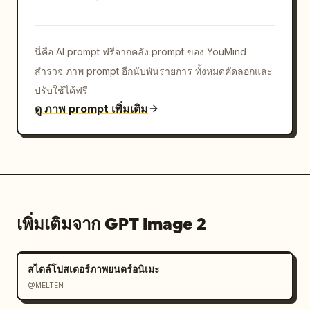
ติดตาม)","scene":"องค์ประกอบภาพแบบอุโมงค์ความเร็ว
ที่แมวกำลังวิ่งหรือพุ่งด้วยความเร็วสูง ร่างกายโน้มไปข้าง
หน้า ผ้าพันคอสะบัดไปด้านหลัง พื้นหลังยืดออกเป็นภาพเบลอ
นี่คือ AI prompt ฟรีจากคลัง prompt ของ YouMind
แบบรัศมีขาวดำ","camera":"ภาพติดตามการ
สำรวจ ภาพ prompt อีกนับพันรายการ ทั้งหมดคัดลอกและ
เคลื่อนไหว"},{"title":"CUT8：ฟันหลอกเสร็จ
สิ้น","scene":"ฮีโร่กลับมาที่ศูนย์กลางหลังจากทำท่าฟัน
ปรับใช้ได้ฟรี
หลอกทั้งหมดรอบศัตรูทุกตัว มวลหมึกก่อตัวเป็นกระแสน้ำวน
ดู ภาพ prompt เพิ่มเติม
รอบตัวแมวที่สงบนิ่ง","camera":"ภาพมุมกว้างเน้นตรง
กลาง"},{"title":"CUT9：ยกเลิกบัลเล็ต
ไทม์","scene":"โคลสอัพใบหน้าและไหล่ของแมว ดวงตา
ที่มุ่งมั่นมองไปข้างหน้า ผ้าพันคอสีแดงเด่นชัด เป็นสัญญาณ
ของการสิ้นสุดบัลเล็ตไทม์","camera":"โคลสอัพใกล้
มาก"},{"title":"CUT10：ศัตรูทั้งหมด
เพิ่มเติมจาก GPT Image 2
ระเบิด","scene":"การระเบิดแบบพาโนรามาครั้งใหญ่เมื่อ
ศัตรูที่หยุดนิ่งทั้งหมดแตกออกพร้อมกันกลายเป็นหมึกสีดำ สี 
สีม่วงแดง, สีฟ้า, และสีม่วง
 ที่สว่างสดใส และรอยหมึก
สไตล์โปสเตอร์ภาพยนตร์อนิเมะ
ระเบิดที่กระจายออกจากฮีโร่ตัวจิ๋วที่อยู่ตรง
@MELTEN
กลาง","camera":"ภาพพาโนรามามุมกว้างพิเศษ"},
{"title":"CUT11：ความเงียบหลังศึก","scene":"หลัง