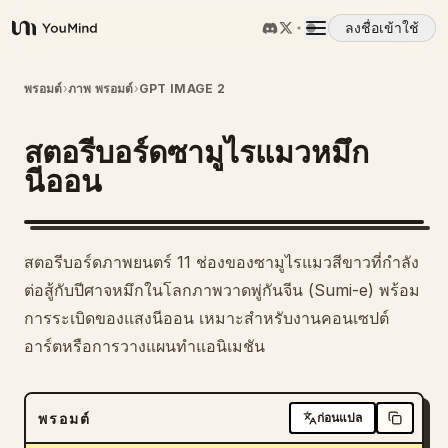
ลงชื่อเข้าใช้
YouMind
ภาพรวม
พรอมต์
›
ภาพ พรอมต์
›
GPT IMAGE 2
สตอรีบอร์ดซามูไรแมวหมึก
กรณีการใช้งาน
นีออน
ทักษะ
สตอรีบอร์ดภาพยนตร์ 11 ช่องของซามูไรแมวสีขาวที่กำลัง
พรอมต์
ต่อสู้กับปีศาจหมึกในโลกภาพวาดพู่กันจีน (Sumi-e) พร้อม
การระเบิดของแสงนีออน เหมาะสำหรับงานคอนเซปต์
อาร์ตหรือการวางแผนทำแอนิเมชัน
ราคา
ดาวน์โหลด
พรอมต์
ก่อนแปล