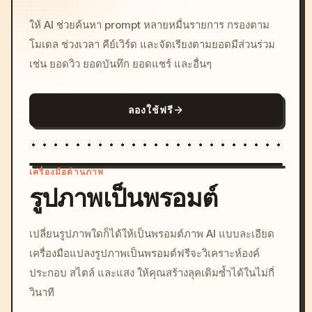
ให้ AI ช่วยค้นหา prompt หลายหมื่นรายการ กรองตาม
โมเดล ช่วงเวลา คีย์เวิร์ด และจัดเรียงตามยอดมีส่วนร่วม
เช่น ยอดวิว ยอดบันทึก ยอดแชร์ และอื่นๆ
ลองใช้ฟรี
เครื่องมือด้านภาพ
รูปภาพเป็นพรอมต์
/imagine prompt: cinemati
เปลี่ยนรูปภาพใดก็ได้ให้เป็นพรอมต์ภาพ AI แบบละเอียด
c, cyberpunk sunset, neon
เครื่องมือแปลงรูปภาพเป็นพรอมต์ฟรีจะวิเคราะห์องค์
colors, 8k --v 6.0
ประกอบ สไตล์ และแสง ให้คุณสร้างลุคเดิมซ้ำได้ในไม่กี่
วินาที