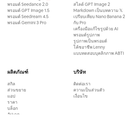
พรอมต์ Seedance 2.0
สไลด์ GPT Image 2
พรอมต์ GPT Image 1.5
Markdown เป็นบทความ 𝕏
พรอมต์ Seedream 4.5
เปรียบเทียบ Nano Banana 2
พรอมต์ Gemini 3 Pro
กับ Pro
เครื่องมือแก้ไขรูปด้วย AI
พรอมต์รูปภาพ
รูปภาพเป็นพรอมต์
โค้ชอาชีพ Lenny
แบบทดสอบบุคลิกภาพ ABTI
ผลิตภัณฑ์
บริษัท
สกิล
ติดต่อเรา
ส่วนขยาย
ความเป็นส่วนตัว
แอป
เงื่อนไข
ราคา
บล็อก
อัปเดต