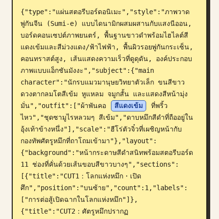
{"type":"แผ่นสตอรีบอร์ดอนิเมะ","style":"ภาพวาด
บล็อก
พู่กันจีน (Sumi-e) แบบไดนามิกผสมผสานกับแสงนีออน, 
บอร์ดคอนเซปต์ภาพยนตร์, พื้นฐานขาวดำพร้อมไฮไลต์สี
อัปเดต
แดงเข้มและสีม่วงแดง/ฟ้าไฟฟ้า, พื้นผิวรอยพู่กันกระเซ็น, 
คอนทราสต์สูง, เส้นแสดงความเร็วที่ดูดุดัน, องค์ประกอบ
ภาพแบบแอ็กชันมังงะ","subject":{"main 
character":"นักรบแมวมานุษยวิทยาตัวเล็ก ขนสีขาว 
ดวงตากลมโตสีเข้ม หูแหลม จมูกสั้น และแสดงสีหน้ามุ่ง
มั่น","outfit":["ผ้าพันคอ 
สีแดงเข้ม
 ที่พริ้ว
ไหว","ชุดซามูไรหลวมๆ สีเข้ม","ดาบหมึกสีดำที่ถืออยู่ใน
อุ้งเท้าข้างหนึ่ง"],"scale":"ฮีโร่ตัวจิ๋วที่เผชิญหน้ากับ
กองทัพศัตรูหมึกที่ถาโถมเข้ามา"},"layout":
{"background":"หน้ากระดาษสีดำสนิทพร้อมสตอรีบอร์ด 
11 ช่องที่คั่นด้วยเส้นขอบสีขาวบางๆ","sections":
[{"title":"CUT1：โลกแห่งหมึก・เปิด
ศึก","position":"บนซ้าย","count":1,"labels":
["การต่อสู้เปิดฉากในโลกแห่งหมึก"]},
{"title":"CUT2：ศัตรูหมึกปรากฏ