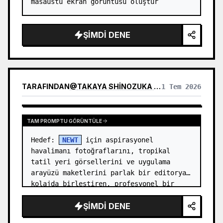
masaüstü ekran görüntüsü oluştur
ŞIMDI DENE
TARAFINDAN
@
TAKAYA SHINOZUKA / CEO OF REIWA TRAVEL
1 Tem 2026
TAM PROMPTU GÖRÜNTÜLE
Hedef: 
NEWT
 için aspirasyonel 
havalimanı fotoğraflarını, tropikal 
tatil yeri görsellerini ve uygulama 
arayüzü maketlerini parlak bir editoryal 
kolajda birleştiren, profesyonel bir 
Japon seyahat hizmeti lansman reklamı 
ŞIMDI DENE
olu…