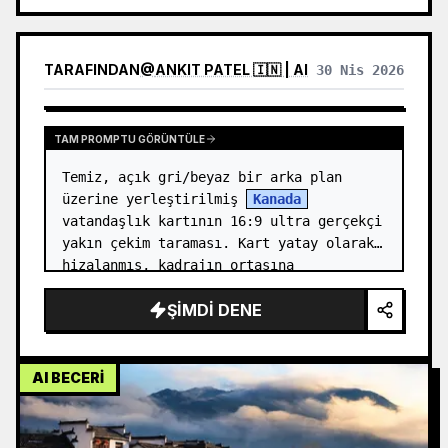
TARAFINDAN
@
ANKIT PATEL 🇮🇳 | AI
30 Nis 2026
TAM PROMPTU GÖRÜNTÜLE
Temiz, açık gri/beyaz bir arka plan 
üzerine yerleştirilmiş 
Kanada
vatandaşlık kartının 16:9 ultra gerçekçi 
yakın çekim taraması. Kart yatay olarak 
hizalanmış, kadrajın ortasına 
yerleştirilmiş, stüdyo aydınlatmasıyla 
ŞIMDI DENE
kesk…
AI BECERI