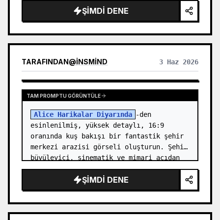
ŞIMDI DENE
- yüz oranları

- göz şekli

- burun

- dudaklar

- cilt tonu

TARAFINDAN
@
INSMIND
3 Haz 2026
- saç modeli

- saç rengi

- görünür saç aksesuarları

TAM PROMPTU GÖRÜNTÜLE
- genel t…
Alice Harikalar Diyarında
-den 
esinlenilmiş, yüksek detaylı, 16:9 
oranında kuş bakışı bir fantastik şehir 
merkezi arazisi görseli oluşturun. Şehir 
büyüleyici, sinematik ve mimari açıdan 
etkileyici hissettirmeli: iskambil…
ŞIMDI DENE