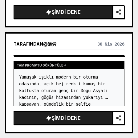
küçük, şiirsel ve sergi etiketi gibi tutulur, öne
hafifçe arkasını dön…
çıkmaz. Minimalist sanat posterleri, fotoğraf
ŞIMDI DENE
yadigâr serileri, mimari ve şehir görüntüleri
posterleri, soyut editoryal fotoğraf, galeri hissi
veren fotoğraf kapakları ve Douyin gibi mobil
platformlarda paylaşım için uygun görsel seriler
oluşturmak için idealdir. Nihai çalışma, orijinal
TARAFINDAN
@
過労
30 Nis 2026
fotoğrafın gerçek içeriğini korurken, altında
istikrarlı bir seri hissi veren bir 'hafıza izi'
oluşturur ve her fotoğrafa bağımsız bir ruh ve
genişletilebilir bir görsel kimlik kazandırır.
TAM PROMPTU GÖRÜNTÜLE
Yumuşak ışıklı modern bir oturma 
odasında, açık bej renkli kumaş bir 
koltukta oturan genç bir Doğu Asyalı 
kadının, göğüs hizasından yukarıyı 
kapsayan, gündelik bir selfie 
kompozisyonundaki gerçekçi iç mekan 
ŞIMDI DENE
portre fotoğrafı. {argument name="hair 
color" default…