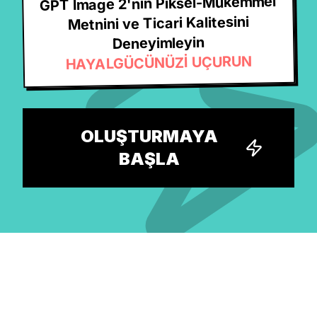
GPT Image 2'nin Piksel-Mükemmel
Metnini ve Ticari Kalitesini
Deneyimleyin
HAYALGÜCÜNÜZİ UÇURUN
OLUŞTURMAYA
BAŞLA
En büyük ücretsiz yapay zeka