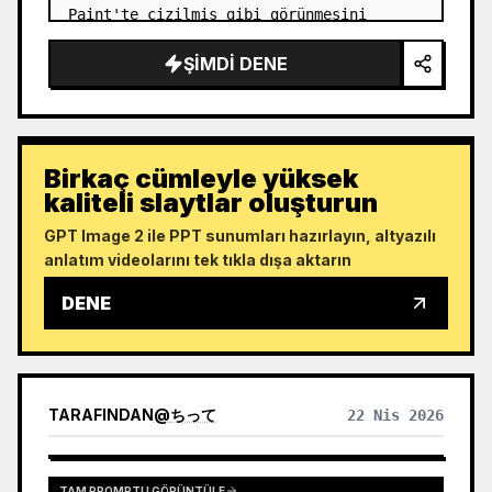
Paint'te çizilmiş gibi görünmesini 
sağlayın. …
ŞIMDI DENE
Birkaç cümleyle yüksek
kaliteli slaytlar oluşturun
GPT Image 2 ile PPT sunumları hazırlayın, altyazılı
anlatım videolarını tek tıkla dışa aktarın
DENE
TARAFINDAN
@
ちって
22 Nis 2026
TAM PROMPTU GÖRÜNTÜLE