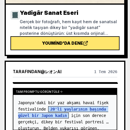
Yadigâr Sanat Eseri
Gerçek bir fotoğrafı, hem kayıt hem de sanatsal
nitelik taşıyan dikey bir “yadigâr sanat”
posterine dönüştürün: üst kısımda orijinal
fotoğraf aynen korunur, alt kısımda ise sıcak
YOUMIND'DA DENE
kağıt dokusu veya ölçülü ışık-gölge alanı ile
fotoğraftan türetilen anısal bir grafik sıkıştırılır.
Bu, sıradan bir illüstrasyon veya dekoratif poster
değildir; az sayıda mürekkep lekesi,
yumuşatılmış kenarlar, boşluk kesimleri ve
TARAFINDAN
@
レオンAI
1 Tem 2026
seyrek çizgilerle mimariyi, şehri, su yüzeyini,
yolları, insan ölçeğini, ufuk çizgisini ve ışık-
gölge ilişkisini özetler ve ana öğenin küçük
resimlerde bile tanınabilir kalmasını sağlar.
TAM PROMPTU GÖRÜNTÜLE
Genel görünüm sessiz, ölçülü ve modern gravür
Japonya'daki bir yaz akşamı havai fişek 
hissi verir; renkler orijinal fotoğraftan alınır ve
çoğunlukla koyu mavi, mürekkep siyahı, gri-
festivalinde 
20'li yaşlarının başında 
yeşil, taş rengi veya düşük doygunlukta sıcak
güzel bir Japon kadın
 için son derece 
tonlar kullanılır, uygun olduğunda küçük bir
gerçekçi, dikey bir festival portresi 
sıcak renk işareti eklenir. Başlık genellikle çok
oluşturun. Belden yukarısı görünen, 