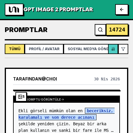
GPT IMAGE 2 PROMPTLAR
PROMPTLAR
14724
TÜMÜ
PROFIL / AVATAR
SOSYAL MEDYA GÖNDERISI
İNF
TARAFINDAN
@
CHOI
30 Nis 2026
1
TAM PROMPTU GÖRÜNTÜLE
Ekli görseli mümkün olan en 
beceriksiz, 
karalamalı ve son derece acınası
şekilde yeniden çizin. Beyaz bir arka 
plan kullanın ve sanki bir fare ile MS 