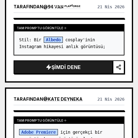
TARAFINDAN
@
𝟡𝟜 𝚅̷𝙰̷𝙽̷ ᴾᴸᴬʸᶠᴼᴿᴳᴱ
21 Nis 2026
TAM PROMPTU GÖRÜNTÜLE
Stil: Bir 
Albedo
 cosplay'inin 
Instagram hikayesi anlık görüntüsü;
ŞIMDI DENE
TARAFINDAN
@
KATE DEYNEKA
21 Nis 2026
TAM PROMPTU GÖRÜNTÜLE
Adobe Premiere
 için gerçekçi bir 