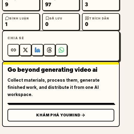
9
97
3
BÌNH LUẬN
ĐÃ LƯU
TRÍCH DẪN
1
0
0
CHIA SẺ
Go beyond generating video ai
Collect materials, process them, generate
finished work, and distribute it from one AI
workspace.
KHÁM PHÁ YOUMIND