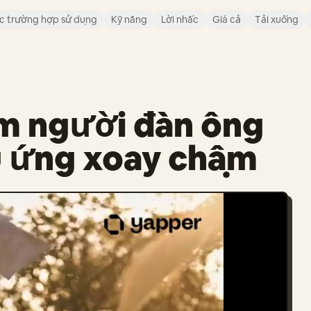
c trường hợp sử dụng
Kỹ năng
Lời nhắc
Giá cả
Tải xuống
m người đàn ông
u ứng xoay chậm