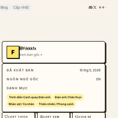
Blog
Cập nhật
@Fikkkfx
F
Xem bản gốc
ĐÃ XUẤT BẢN
15 thg 5, 2026
NGÔN NGỮ GỐC
EN
DANH MỤC
Trình diễn Cảnh quay Điện ảnh
Điện ảnh Chân thực
Nhân vật / Cá nhân
Thiên nhiên / Phong cảnh
LƯỢT THÍCH
LƯỢT XEM
CHIA SẺ