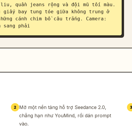
liu, quần jeans rộng và đội mũ tối màu. 
 giấy bay tung tóe giữa không trung ở 
hững cánh chim bồ câu trắng. Camera: 
m sang phải
Mở một nền tảng hỗ trợ Seedance 2.0,
2
chẳng hạn như YouMind, rồi dán prompt
vào.