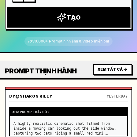
TẠO
30.000+ Prompt hình ảnh & video miễn phí
PROMPT THỊNH HÀNH
XEM TẤT CẢ
BY
@SHARON RILEY
YESTERDAY
XEM PROMPT ĐẦY ĐỦ
A highly realistic cinematic shot filmed from 
inside a moving car looking out the side window, 
capturing two cats riding a small red mini 