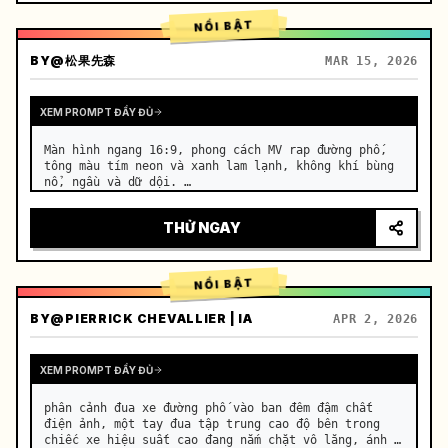
NỔI BẬT
BY
@松果先森
MAR 15, 2026
XEM PROMPT ĐẦY ĐỦ
Màn hình ngang 16:9, phong cách MV rap đường phố, 
tông màu tím neon và xanh lam lạnh, không khí bùng 
nổ, ngầu và dữ dội. …
THỬ NGAY
NỔI BẬT
BY
@PIERRICK CHEVALLIER | IA
APR 2, 2026
XEM PROMPT ĐẦY ĐỦ
phân cảnh đua xe đường phố vào ban đêm đậm chất 
điện ảnh, một tay đua tập trung cao độ bên trong 
chiếc xe hiệu suất cao đang nắm chặt vô lăng, ánh 