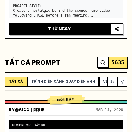
PROJECT STYLE:

Create a nostalgic behind-the-scenes home video 
following CHASE before a fan meeting. …
THỬ NGAY
TẤT CẢ PROMPT
5635
TẤT CẢ
TRÌNH DIỄN CẢNH QUAY ĐIỆN ẢNH
VLOG / PHONG
NỔI BẬT
BY
@AIGC｜阳家豪
MAR 15, 2026
XEM PROMPT ĐẦY ĐỦ