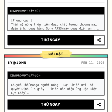
XEM PROMPT ĐẦY ĐỦ
[Phong cách]

Thẩm mỹ nông thôn hiện đại, chất lượng thương mại 
điện ảnh, quay bằng Sony A7S3/máy quay điện ảnh, 
4K/8K siêu nét, Extreme Macro, ánh sáng tự nhiên 
trong trẻo, ASMR chữa lành, không có cảm giác phim 
THỬ NGAY
cổ trang.

[Bối cảnh]

Một căn bếp mở trong trang…
NỔI BẬT
BY
@JOHN
FEB 11, 2026
XEM PROMPT ĐẦY ĐỦ
Chuyển Thể Manga Người Đóng · Đại Chiến Hơi Thở 
Quyết Định (15 giây · Phiên Bản Hiệu Ứng Đặc Biệt 
Cực Cháy)

【Trọng tâm cốt lõi】: Hơi Thở Của Nước (Thủy Long 
Xanh) VS Hơi Thở Của Sấm Sét (Sét Vàng), màn đấu 
THỬ NGAY
tay đôi tốc độ cực cao người đóng. …