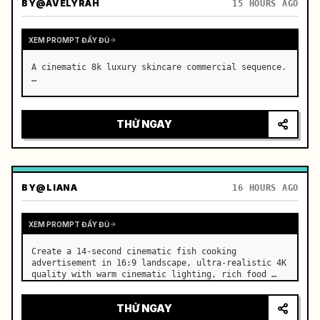
BY
@AVELYRAH
15 HOURS AGO
XEM PROMPT ĐẦY ĐỦ
A cinematic 8k luxury skincare commercial sequence. 
…
THỬ NGAY
BY
@LIANA
16 HOURS AGO
XEM PROMPT ĐẦY ĐỦ
Create a 14-second cinematic fish cooking 
advertisement in 16:9 landscape, ultra-realistic 4K 
quality with warm cinematic lighting, rich food 
textures, and premium commercial aesthetics. …
THỬ NGAY