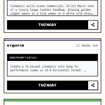
Cinematic multi-scene commercial: [0-2s] Macro shot 
of a luxury taupe leather handbag, glowing golden 
zipper opens as a tiny woman in a white silk dress 
steps out holding a skincare bottle with magical 
sparkles. …
THỬ NGAY
BY
@APOB
15 HOURS AGO
XEM PROMPT ĐẦY ĐỦ
Create a 15-second cinematic solo kung fu 
performance video in 16:9 horizontal format. …
THỬ NGAY