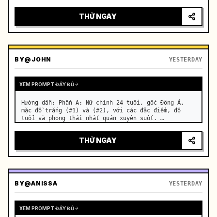
motorcycle on a suburban road. …
THỬ NGAY
BY
@JOHN
YESTERDAY
XEM PROMPT ĐẦY ĐỦ
Hướng dẫn: Phần A: Nữ chính 24 tuổi, gốc Đông Á, 
mặc đồ trắng (#1) và (#2), với các đặc điểm, độ 
tuổi và phong thái nhất quán xuyên suốt. …
THỬ NGAY
BY
@ANISSA
YESTERDAY
XEM PROMPT ĐẦY ĐỦ