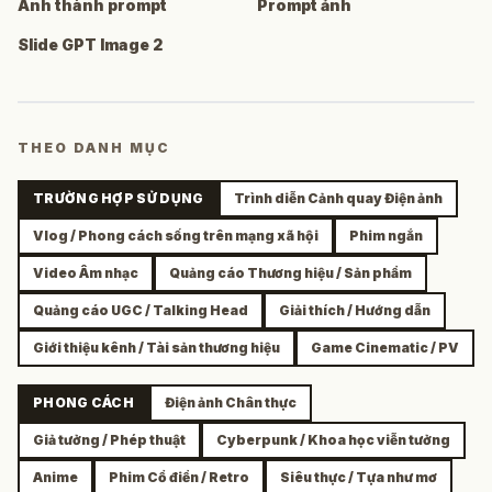
Ảnh thành prompt
Prompt ảnh
Slide GPT Image 2
THEO DANH MỤC
TRƯỜNG HỢP SỬ DỤNG
Trình diễn Cảnh quay Điện ảnh
Vlog / Phong cách sống trên mạng xã hội
Phim ngắn
Video Âm nhạc
Quảng cáo Thương hiệu / Sản phẩm
Quảng cáo UGC / Talking Head
Giải thích / Hướng dẫn
Giới thiệu kênh / Tài sản thương hiệu
Game Cinematic / PV
PHONG CÁCH
Điện ảnh Chân thực
Giả tưởng / Phép thuật
Cyberpunk / Khoa học viễn tưởng
Anime
Phim Cổ điển / Retro
Siêu thực / Tựa như mơ