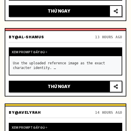
mắt đầy quyết tâm, ánh đèn thành phố phản chiếu 
trên kính chắn gió, sự căng thẳng dâng trào trước 
THỬ NGAY
khi tăng tốc độ…
BY
@AL-SHAMUS
13 HOURS AGO
XEM PROMPT ĐẦY ĐỦ
Use the uploaded reference image as the exact 
character identity. …
THỬ NGAY
BY
@AVELYRAH
14 HOURS AGO
XEM PROMPT ĐẦY ĐỦ