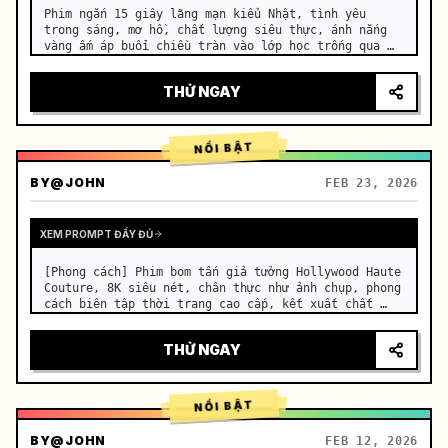
Phim ngắn 15 giây lãng mạn kiểu Nhật, tình yêu 
trong sáng, mơ hồ, chất lượng siêu thực, ánh nắng 
vàng ấm áp buổi chiều tràn vào lớp học trống qua 
rèm cửa, chiếu lên những chiếc bàn học kê sát nhau, 
những hạt bụi li ti lơ lửng trong ánh sáng, bàn gỗ 
THỬ NGAY
cũ kỹ, cử đ…
NỔI BẬT
BY
@JOHN
FEB 23, 2026
XEM PROMPT ĐẦY ĐỦ
[Phong cách] Phim bom tấn giả tưởng Hollywood Haute 
Couture, 8K siêu nét, chân thực như ảnh chụp, phong 
cách biên tập thời trang cao cấp, kết xuất chất 
lỏng Unreal Engine 5, ảo ảnh thị giác. [Thời lượng] 
15 giây. [Bối cảnh] Một cánh đồng muối Salar de 
THỬ NGAY
Uyuni (G…
NỔI BẬT
BY
@JOHN
FEB 12, 2026