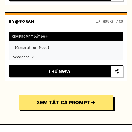
BY
@SORAN
17 HOURS AGO
XEM PROMPT ĐẦY ĐỦ
【Generation Mode】

Seedance 2. …
THỬ NGAY
XEM TẤT CẢ PROMPT