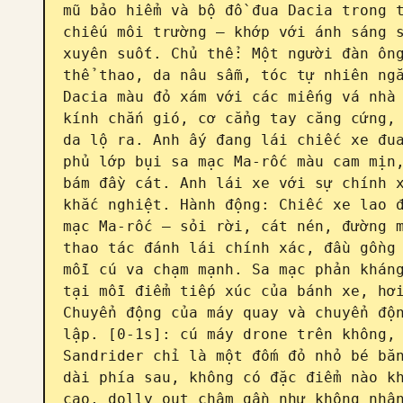
mũ bảo hiểm và bộ đồ đua Dacia trong t
chiếu môi trường — khớp với ánh sáng s
xuyên suốt. Chủ thể: Một người đàn ông
thể thao, da nâu sẫm, tóc tự nhiên ngắ
Dacia màu đỏ xám với các miếng vá nhà 
kính chắn gió, cơ cẳng tay căng cứng, 
da lộ ra. Anh ấy đang lái chiếc xe đua
phủ lớp bụi sa mạc Ma-rốc màu cam mịn,
bám đầy cát. Anh lái xe với sự chính x
khắc nghiệt. Hành động: Chiếc xe lao đ
mạc Ma-rốc — sỏi rời, cát nén, đường m
thao tác đánh lái chính xác, đầu gồng 
mỗi cú va chạm mạnh. Sa mạc phản kháng
tại mỗi điểm tiếp xúc của bánh xe, hơi
Chuyển động của máy quay và chuyển độn
lập. [0-1s]: cú máy drone trên không, 
Sandrider chỉ là một đốm đỏ nhỏ bé băn
dài phía sau, không có đặc điểm nào kh
cao, dolly out chậm gần như không nhận