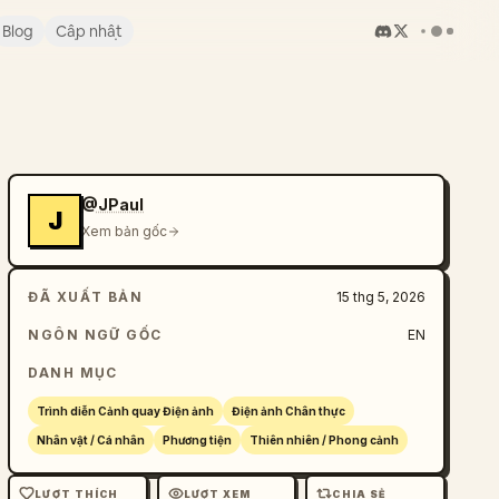
Blog
Cập nhật
@JPaul
J
Xem bản gốc
ĐÃ XUẤT BẢN
15 thg 5, 2026
NGÔN NGỮ GỐC
EN
DANH MỤC
Trình diễn Cảnh quay Điện ảnh
Điện ảnh Chân thực
Nhân vật / Cá nhân
Phương tiện
Thiên nhiên / Phong cảnh
LƯỢT THÍCH
LƯỢT XEM
CHIA SẺ