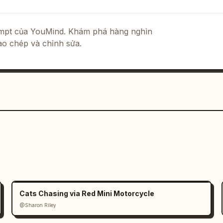
mịn phủ trên bề mặt logo, một ánh sáng 
tượng, màu đen sâu, không có chuyển 
từ bên trong, máy quay gắn phía sau 
rompt của YouMind. Khám phá hàng nghìn
sao chép và chỉnh sửa.
Cats Chasing via Red Mini Motorcycle
@Sharon Riley