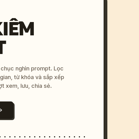
KIẾM
T
 chục nghìn prompt. Lọc
 gian, từ khóa và sắp xếp
ợt xem, lưu, chia sẻ.