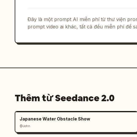
màu đỏ xám làm nền mờ nhẹ, bụi sa mạc 
viền đơn lẻ bắt lấy phần nổi của biểu 
động máy quay. [9-11s]: POV người lái 
Đây là một prompt AI miễn phí từ thư viện p
người lái
prompt video ai khác, tất cả đều miễn phí để 
Thêm từ Seedance 2.0
Japanese Water Obstacle Show
@John