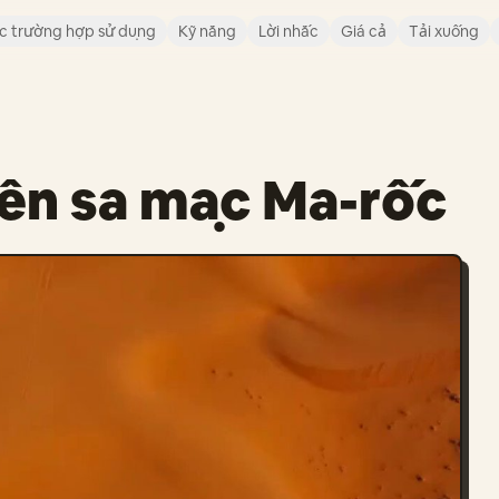
c trường hợp sử dụng
Kỹ năng
Lời nhắc
Giá cả
Tải xuống
rên sa mạc Ma-rốc