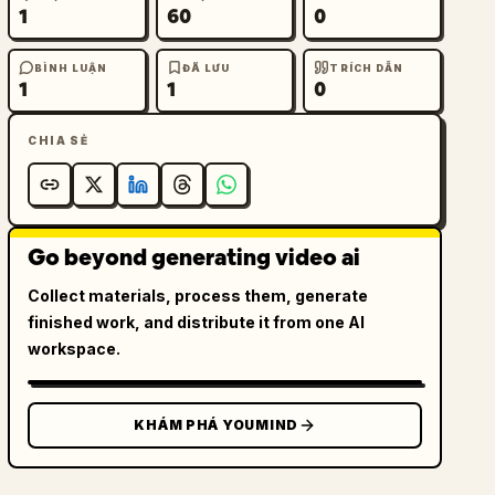
1
60
0
BÌNH LUẬN
ĐÃ LƯU
TRÍCH DẪN
1
1
0
CHIA SẺ
Go beyond generating video ai
Collect materials, process them, generate
finished work, and distribute it from one AI
workspace.
KHÁM PHÁ YOUMIND