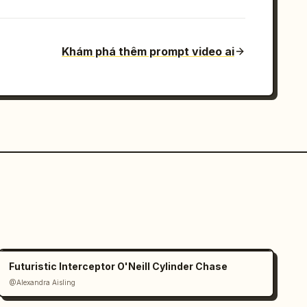
Khám phá thêm prompt video ai
Futuristic Interceptor O'Neill Cylinder Chase
@Alexandra Aisling