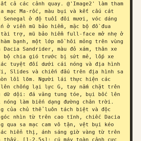
ất cả các cảnh quay. @'Image2' làm tham 
a mạc Ma-rốc, màu bụi và kết cấu cát 
 Senegal ở độ tuổi đôi mươi, vóc dáng 
n ở viền mũ bảo hiểm, mặc bộ đồ đua 
tài trợ, mũ bảo hiểm full-face mở nhẹ ở 
hàm bạnh, một lớp mồ hôi mỏng trên vùng 
 Dacia Sandrider, màu đỏ xám, thân xe 
 bộ chia gió trước bị sứt mẻ, lốp xe 
ác tuyệt đối dưới cái nóng và địa hình 
i, Slides và chiến đấu trên địa hình sa 
òn lồi lõm. Người lái thực hiện các 
lên chống lại lực G, tay nắm chặt trên 
 dữ dội: đá văng tung tóe, bụi bốc lên 
 nóng làm biến dạng đường chân trời. 
g của chủ thể luôn tách biệt và độc 
góc nhìn từ trên cao tĩnh, chiếc Dacia 
g qua sa mạc cam vô tận, vệt bụi kéo 
ác hiển thị, ánh sáng giờ vàng từ trên 
 thấy. [1-2.5s]: cú máy toàn cảnh cực 