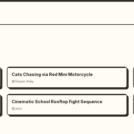
Cats Chasing via Red Mini Motorcycle
@Sharon Riley
Cinematic School Rooftop Fight Sequence
@John