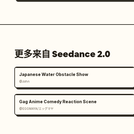
更多来自 Seedance 2.0
Japanese Water Obstacle Show
@John
Gag Anime Comedy Reaction Scene
@EGGMAYA/エッグマヤ