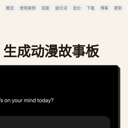
概览
使用案例
技能
提示词
定价
下载
博客
更新
e 2 生成动漫故事板