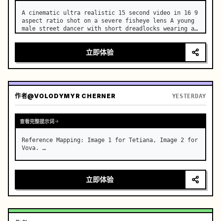
A cinematic ultra realistic 15 second video in 16 9 
aspect ratio shot on a severe fisheye lens A young 
male street dancer with short dreadlocks wearing an 
oversized retro basketball jersey and baggy 
techwear pants He aggressively walks toward the 
立即体验
camera in a s…
作者
@VOLODYMYR CHERNER
YESTERDAY
查看完整提示词
Reference Mapping: Image 1 for Tetiana, Image 2 for 
Vova. …
立即体验