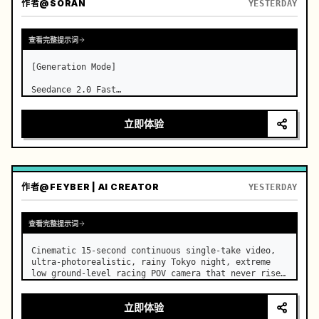
作者
@SORAN
YESTERDAY
查看完整提示词
[Generation Mode]

Seedance 2.0 Fast

[Video Specifications]

立即体验
Strictly generate a 15-second video, 16:9 aspect 
ratio, with three coherent and clear shots.

[Overall Style]

作者
@FEYBER | AI CREATOR
YESTERDAY
Cinematic realistic texture, starting with a solemn 
Xianxia suspense and gradually turn…
查看完整提示词
Cinematic 15-second continuous single-take video, 
ultra-photorealistic, rainy Tokyo night, extreme 
low ground-level racing POV camera that never rises 
above knee height, invisible viewpoint racing 
unseen through the city, seamless fluid 
立即体验
transitions, no cuts, n…