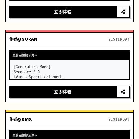
运镜：采用具备无缝转场的快速多角度系统，内景特写 → 肩后视角 
立即体验
→ 外景追踪 → 低机位贴地拍摄，超动态运镜，结合急摇镜头
（whip pans）+ 变速转场（speed ramp）+ 运动模糊遮罩剪
辑，营造连续流动的视觉幻象

(0-2s) 驾驶员内景特写，手部紧握换挡杆，细微的呼吸起伏，仪
表盘灯光闪烁

作者
@SORAN
YESTERDAY
(2-4s) 肩后视角，前方道路延伸至霓虹闪烁的城市，引擎震动感
增强

(4-6s) 按下…
查看完整提示词
[Generation Mode]

Seedance 2.0

[Video Specifications]

Strictly generate a 15-second video, 16:9 
landscape, 24fps, three clean shots.

立即体验
[Overall Style]

Movie-level realistic texture, using precise 
physical comedy, elegant xianxia actions, 
restrained deadpan perfo…
作者
@BMX
YESTERDAY
查看完整提示词