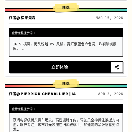
精选
作者
@松果先森
MAR 15, 2026
查看完整提示词
16:9 横屏，街头说唱 MV 风格，霓虹紫蓝色冷色调，炸裂酷飒氛
围。 …
立即体验
精选
作者
@PIERRICK CHEVALLIER | IA
APR 2, 2026
查看完整提示词
夜间电影级街头赛车场景，高性能跑车内，驾驶员全神贯注紧握方向
盘，眼神专注，城市灯光映照在挡风玻璃上，加速前的紧张感蓄势待
发
