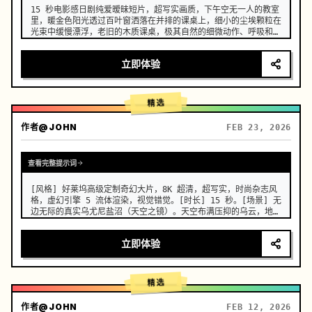
15 秒电影感日剧纯爱暧昧短片，超写实画质，下午空无一人的教室
里，暖金色阳光透过百叶窗洒落在并排的课桌上，细小的尘埃颗粒在
光束中缓慢漂浮，老旧的木质课桌，极其自然的细微动作、呼吸和眼
神张力，人物的面部、服装和发型在整个过程中保持一致，没有变
形、漂移或伪影，真实的胸部轻微起伏与呼吸同步，浅景深，奶油般
立即体验
模糊的背景，温暖的胶片颗粒，8K 锐利，日系青春克制的心动窒息
感。 …
精选
作者
@JOHN
FEB 23, 2026
查看完整提示词
[风格] 好莱坞高级定制奇幻大片，8K 超清，超写实，时尚杂志风
格，虚幻引擎 5 流体渲染，视觉错觉。[时长] 15 秒。[场景] 无
边无际的真实乌尤尼盐沼（天空之镜）。天空布满压抑的乌云，地面
如镜面般完美倒映一切，整体画面呈现极简冷色调。[00:00-
00:05] 镜头 1：高定入场与瓷肌。机位：极低角度仰拍，超长焦
立即体验
镜头推近。动作：一位辨识度极高的亚洲高定脸女模特，在水面上冷
酷行走。效果：她身着并非布料，而是流动着的真实液态青花瓷长
裙。行走时裙摆发出真实陶瓷般的清脆碰撞声，表面流淌着光泽。传
统的青花纹样在白色瓷质…
精选
作者
@JOHN
FEB 12, 2026