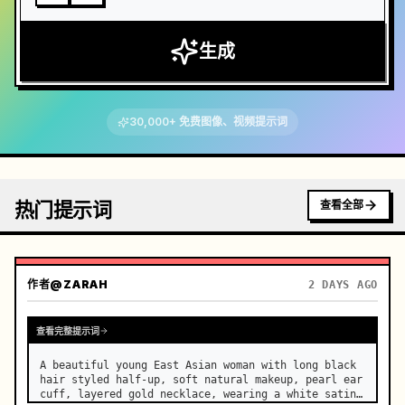
生成
30,000+ 免费图像、视频提示词
热门提示词
查看全部
作者
@ZARAH
2 DAYS AGO
查看完整提示词
A beautiful young East Asian woman with long black 
hair styled half-up, soft natural makeup, pearl ear 
cuff, layered gold necklace, wearing a white satin 