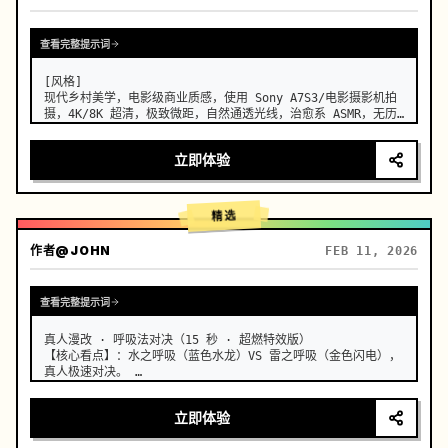
查看完整提示词
[风格]

现代乡村美学，电影级商业质感，使用 Sony A7S3/电影摄影机拍
摄，4K/8K 超清，极致微距，自然通透光线，治愈系 ASMR，无历
史古装剧感。

立即体验
[场景]

一个维护良好、现代化的农舍开放式厨房，背景是郁郁葱葱的菜园，
阳光明媚。

精选
[人物]

现代乡村创作者，黑色长发随意用木簪挽起，身穿深蓝色舒适亚麻服
作者
@JOHN
FEB 11, 2026
饰，妆容清淡，眼神专注而平静。

[镜头细节]

查看完整提示词
[00:00-00:05] 镜头 1：晨间采摘 (新鲜)

画面：高清特写。晨光侧逆光打在植物上。

动作：创作者的双手（手指修长干净）从藤蔓上摘下一颗挂着晶莹…
真人漫改 · 呼吸法对决（15 秒 · 超燃特效版）

【核心看点】：水之呼吸（蓝色水龙）VS 雷之呼吸（金色闪电），
真人极速对决。 …
立即体验