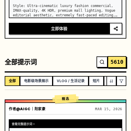
Style: Ultra-cinematic luxury fashion commercial, 
IMAX-quality, 4K HDR, premium mall lighting, Vogue 
editorial aesthetic, extremely fast-paced editing, 
energetic pop soundtrack, whip transitions, speed 
ramps, seamless match cuts, motion blur 
立即体验
transitions, no di…
全部提示词
5610
全部
电影级场景展示
VLOG / 生活记录
短片
音乐视频
精选
作者
@AIGC｜阳家豪
MAR 15, 2026
查看完整提示词