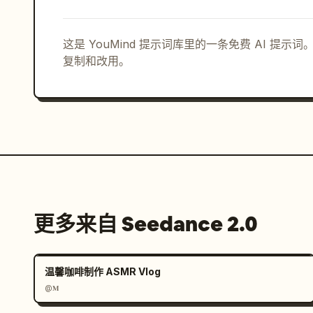
      "covered_porch": "带顶前门廊和右侧露台，配有外露木梁柱",

      "windows": "大型黑色边框矩形窗户，与各房间位置对应"

    },

这是 YouMind 提示词库里的一条免费 AI 提
复制和改用。
    "sequence": [

      {

        "time": "0:00–0:02",

        "action": "纯白背景。清晰的 2D 俯视彩色平面图出现 —— 精确布局，标注所有房间，墙壁
为粗黑线条，房间以暖木色调编码，卫浴为蓝色，车库
      },

      {

        "time": "0:02–0:05",

        "action": "摄像机缓慢后拉。平面图发出柔和光芒。平面图下方出现细白网格线，确立地面平
更多来自 Seedance 2.0
面。房间墙壁开始轻微脉动，准备升起。"

      },

      {

温馨咖啡制作 ASMR Vlog
        "time": "0:05–0:09",

@𝐌
        "action": "墙壁开始从 2D 平面向上挤压生成 —— 所有内墙同时升起，保持精确的占地轮
廓。车库墙壁、卧室墙壁、厨房"
