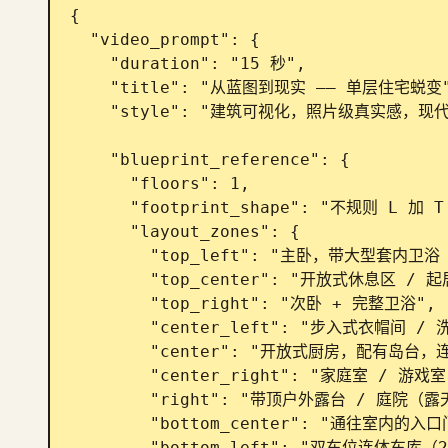
{

  "video_prompt": {

    "duration": "15 秒",

    "title": "从蓝图到现实 —— 单层住宅蜕变",

    "style": "建筑可视化，照片级真实感，现代农舍外观，干净的电影级运镜",

    "blueprint_reference": {

      "floors": 1,

      "footprint_shape": "不规则 L 加 T 型",

      "layout_zones": {

        "top_left": "主卧，带大型套内卫浴（双洗手台、浴缸、淋浴间、马桶）",

        "top_center": "开放式休息区 / 起居室，配有绿植",

        "top_right": "次卧 + 完整卫浴",

        "center_left": "步入式衣帽间 / 洗衣房，毗邻主卫",

        "center": "开放式厨房，配有岛台，连接餐厅",

        "center_right": "家庭室 / 游戏室，配有色彩鲜艳的座椅",

        "right": "带顶户外露台 / 庭院（露天）",

        "bottom_center": "通往室内的入口门厅",

        "bottom_left": "双车位连体车库（2 车位，开放式室内空间，有顶）",
