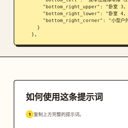
        "bottom_right_upper": "卧室 3，带共享卫浴",

        "bottom_right_lower": "卧室 4，带小型私人庭院（露天）",

        "bottom_right_corner": "小型户外休息区 / 花园角落（露天）"

      }

    },

    "roof_rules": {

      "all_interior_rooms": "全部覆盖屋顶 —— 包括主卧、所有次卧、卫浴、厨房、餐厅、家庭
室、休息区、车库、门厅、走廊",

      "outdoor_spaces": "露天 —— 右侧露台、右下角小庭院、花园角落",

      "garage": "作为主体结构的一部分覆盖屋顶，无天窗"

    },

如何使用这条提示词
    "exterior_style_reference": {

      "roof_type": "深炭灰色 / 黑色金属立边屋顶，低至中等坡度",

      "facade": "浅米色 / 暖白色垂直板条外墙",

复制上方完整的提示词。
1
      "trim": "深棕色 / 黑色窗框和封檐板",

      "garage_door": "深色现代板式车库门，双车位宽",
