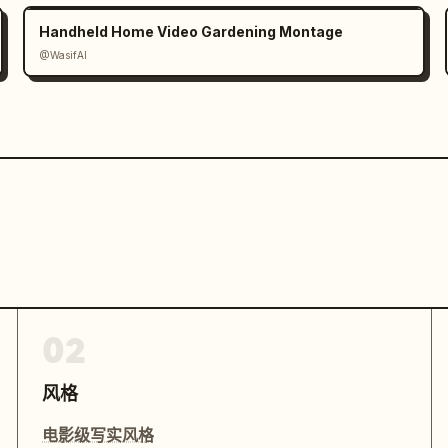
Handheld Home Video Gardening Montage
@WasifAI
02
风格
电影级写实风格