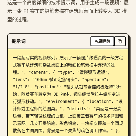
这是一个高度详细的技术提示词，用于生成一段视频：展
博客
示一张 F1 赛车的铅笔素描在建筑师桌面上转变为 3D 模
型的过程。
更新
提示词
翻译前
一段超写实的视频序列，展示了一辆照片级逼真的一级方程
式赛车从建筑师杂乱桌面上的精细铅笔素描中浮现的过
程。", "camera": { "type": "缓慢弧形运镜", 
"lens": "100mm 微距定焦镜头", "aperture": 
"f/2.8", "position": "镜头从铅笔素描的极近特写开
始，随着赛车转变为 3D 物体，镜头缓慢后拉并绕车身进
行弧形移动。", "environment": { "location": "设
计师或工程师的绘图桌。", "details": "桌面是一张高
质量、带有轻微纹理的白纸，上面覆盖着赛车的技术蓝图和
示意图。几支石墨铅笔、彩色铅笔、一块橡皮擦和一个圆规
散落在主图周围。背景是一个失焦的暗色调工作室。" }, 