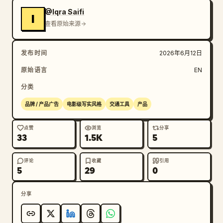
3D 形态，仿佛一辆真实的微型车辆停在纸面上。引擎发出
@Iqra Saifi
I
轻微的轰鸣声，排气口散发出细微且逼真的热浪。" } }, 
查看原始来源
"audio_design": { "style": "变形感，从安静、自然
的氛围转变为强劲、电影级的质感。", "timeline": [ 
发布时间
2026年6月12日
{ "time": "0.0s - 2.0s", "sound": "铅笔在纸上摩
擦的柔和真实声，以及橡皮擦轻轻擦拭的“沙沙”声。" }, 
原始语言
EN
{ "time": "2.0s - 7.0s", "sound": "随着变形波浪
分类
扫过车身，一种低沉、神奇的嗡嗡声和闪烁声逐渐增强。背
景叠加了宏大、澎湃的管弦乐配乐。"
品牌 / 产品广告
电影级写实风格
交通工具
产品
点赞
浏览
分享
33
1.5K
5
评论
收藏
引用
5
29
0
分享