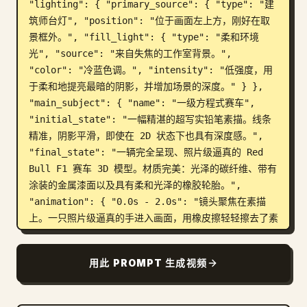
"lighting": { "primary_source": { "type": "建
筑师台灯", "position": "位于画面左上方，刚好在取
景框外。", "fill_light": { "type": "柔和环境
光", "source": "来自失焦的工作室背景。", 
"color": "冷蓝色调。", "intensity": "低强度，用
于柔和地提亮最暗的阴影，并增加场景的深度。" } }, 
"main_subject": { "name": "一级方程式赛车", 
"initial_state": "一幅精湛的超写实铅笔素描。线条
精准，阴影平滑，即使在 2D 状态下也具有深度感。", 
"final_state": "一辆完全呈现、照片级逼真的 Red 
Bull F1 赛车 3D 模型。材质完美：光泽的碳纤维、带有
涂装的金属漆面以及具有柔和光泽的橡胶轮胎。", 
"animation": { "0.0s - 2.0s": "镜头聚焦在素描
上。一只照片级逼真的手进入画面，用橡皮擦轻轻擦去了素
描中几条淡淡的辅助线。", "2.0s - 7.0s": "一场神奇
的变形“波浪”从赛车前翼开始并向后扫过。波浪所过之
用此 PROMPT 生成视频
处，2D 的铅笔线条和阴影无缝转化为 3D 纹理材质。绘图
中的赛道碎片升起并变为真实物体，悬浮片刻后落下。", 
"7.0s - 8.0-10s": "变形完成。赛车现在完全呈现为 