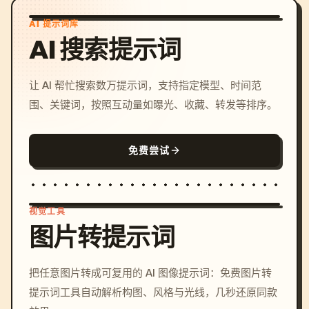
AI 提示词库
AI 搜索提示词
让 AI 帮忙搜索数万提示词，支持指定模型、时间范
围、关键词，按照互动量如曝光、收藏、转发等排序。
免费尝试
视觉工具
图片转提示词
/imagine prompt: cinemati
把任意图片转成可复用的 AI 图像提示词：免费图片转
c, cyberpunk sunset, neon
提示词工具自动解析构图、风格与光线，几秒还原同款
colors, 8k --v 6.0