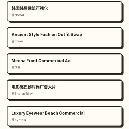
韩国韩屋建筑可视化
@NoorAI
Ancient Style Fashion Outfit Swap
@Soran
Mecha Front Commercial Ad
@李岳
电影感巴黎时尚广告大片
@Sharon Riley
Luxury Eyewear Beach Commercial
@Synthia