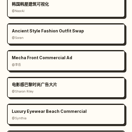
韩国韩屋建筑可视化
@NoorAI
Ancient Style Fashion Outfit Swap
@Soran
Mecha Front Commercial Ad
@李岳
电影感巴黎时尚广告大片
@Sharon Riley
Luxury Eyewear Beach Commercial
@Synthia