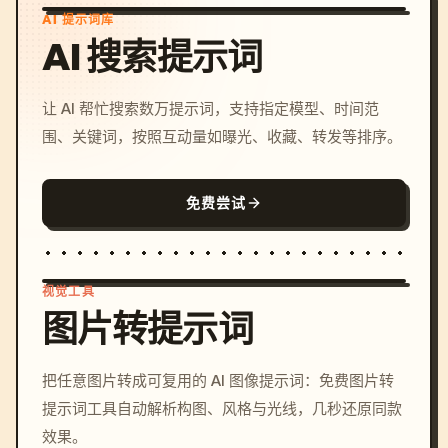
AI 提示词库
AI 搜索提示词
让 AI 帮忙搜索数万提示词，支持指定模型、时间范
围、关键词，按照互动量如曝光、收藏、转发等排序。
免费尝试
视觉工具
图片转提示词
/imagine prompt: cinemati
把任意图片转成可复用的 AI 图像提示词：免费图片转
c, cyberpunk sunset, neon
提示词工具自动解析构图、风格与光线，几秒还原同款
colors, 8k --v 6.0
效果。