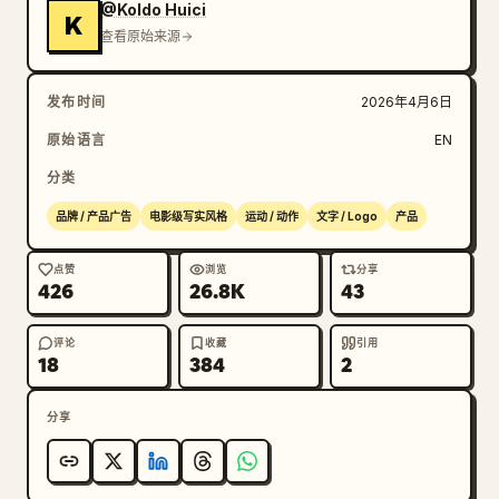
@Koldo Huici
K
查看原始来源
发布时间
2026年4月6日
原始语言
EN
分类
品牌 / 产品广告
电影级写实风格
运动 / 动作
文字 / Logo
产品
点赞
浏览
分享
426
26.8K
43
评论
收藏
引用
18
384
2
分享