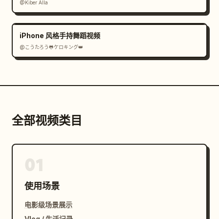
@Kiber Alla
iPhone 风格手持舞蹈视频
@こうたろう🐸ケロキング👑
全部视频类目
01
使用场景
电影级场景展示
Vlog / 生活记录