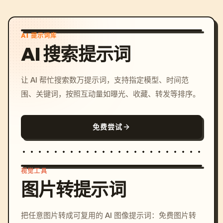
AI 提示词库
AI 搜索提示词
让 AI 帮忙搜索数万提示词，支持指定模型、时间范
围、关键词，按照互动量如曝光、收藏、转发等排序。
免费尝试
视觉工具
图片转提示词
/imagine prompt: cinemati
把任意图片转成可复用的 AI 图像提示词：免费图片转
c, cyberpunk sunset, neon