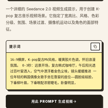
博客
一个详细的 Seedance 2.0 视频生成提示，用于创建 K-
pop 复古音乐视频场景。它指定了宽高比、风格、色彩
分级、氛围、场景过渡、摄像机运动以及角色的面部特
更新
征。
提示词
16:9横屏，K-pop复古MV风格，暖黄胶片色调，怀旧浪漫
氛围。 0-3秒：远景开场，复古韩式咖啡厅，午后阳光透
过百叶窗洒入，空气中漂浮着金色尘埃，镜头缓缓推进 一
位年轻的韩国偶像女歌手坐在靠窗的座位——圆脸娃娃脸，
下垂柳叶眉，下垂眼配浓密睫毛，卧蚕明显，
用此 PROMPT 生成视频