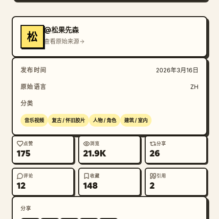
@松果先森
松
查看原始来源
发布时间
2026年3月16日
原始语言
ZH
分类
音乐视频
复古 / 怀旧胶片
人物 / 角色
建筑 / 室内
点赞
浏览
分享
175
21.9K
26
评论
收藏
引用
12
148
2
分享