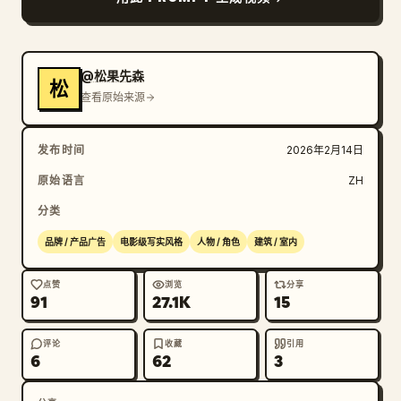
@松果先森
松
查看原始来源
发布时间
2026年2月14日
原始语言
ZH
分类
品牌 / 产品广告
电影级写实风格
人物 / 角色
建筑 / 室内
点赞
浏览
分享
91
27.1K
15
评论
收藏
引用
6
62
3