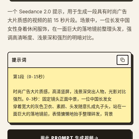
博客
一个 Seedance 2.0 提示，用于生成一段具有时尚广告
大片质感的视频的前 15 秒片段。场景中，一位长发中国
女性身着休闲服饰，在一面巨大的落地镜前整理头发，强
更新
调高清晰度、浅景深和强烈的明暗对比。
提示词
第1段（0-15秒）

时尚广告大片质感，高清竖屏，浅景深突出人物，光影对比
强烈。0-3秒：固定镜头正面中景，一位中国长发女

穿着宽大的灰色卫衣、素颜、头发随意扎成丸子头，站在一
面巨大的落地镜前，表情慵懒地抬手整理碎发，背景
用此 PROMPT 生成视频