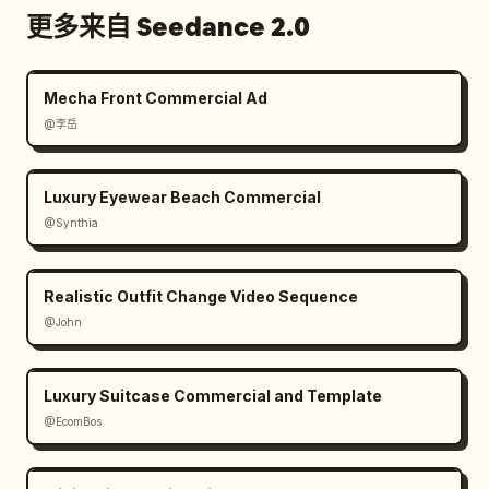
更多来自 Seedance 2.0
Mecha Front Commercial Ad
@李岳
Luxury Eyewear Beach Commercial
@Synthia
Realistic Outfit Change Video Sequence
@John
Luxury Suitcase Commercial and Template
@EcomBos