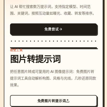
让 AI 帮忙搜索数万提示词，支持指定模型、时间范
围、关键词，按照互动量如曝光、收藏、转发等排序。
免费尝试
视觉工具
图片转提示词
/imagine prompt: cinemati
把任意图片转成可复用的 AI 图像提示词：免费图片转
c, cyberpunk sunset, neon
提示词工具自动解析构图、风格与光线，几秒还原同款
colors, 8k --v 6.0
效果。
免费图片转提示词