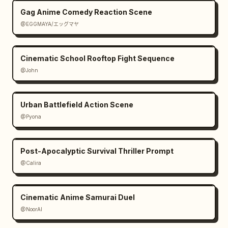
Gag Anime Comedy Reaction Scene
@EGGMAYA/エッグマヤ
Cinematic School Rooftop Fight Sequence
@John
Urban Battlefield Action Scene
@Pyona
Post-Apocalyptic Survival Thriller Prompt
@Calira
Cinematic Anime Samurai Duel
@NoorAI