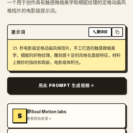
一个用于创作具有触感微缩美学和细腻纹理的定格动画风
博客
格短片的电影级提示词。
更新
提示词
翻译前
15 秒电影级定格动画风格短片。手工打造的触感微缩美
学，细腻的织物纹理，雕刻感十足的风格化面部特征，材料
上微妙的指纹和瑕疵，电影级体积光。
用此 PROMPT 生成视频
@Soul Motion labs
S
查看原始来源