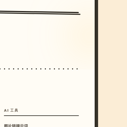
/imagine prompt: cinematic, cyberpunk s
unset, neon colors, 8k --v 6.0
AI 工具
图片转提示词