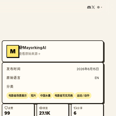
@MayorkingAI
M
查看原始来源
发布时间
2026年6月15日
原始语言
EN
分类
电影级场景展示
短片
中国水墨
电影级写实风格
运动 / 动作
点赞
浏览
分享
99
27.1K
6