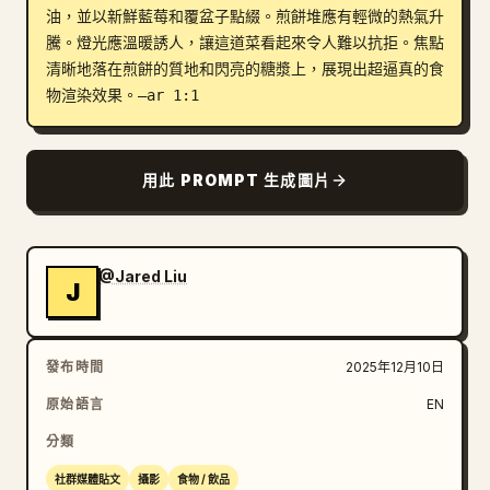
油，並以新鮮藍莓和覆盆子點綴。煎餅堆應有輕微的熱氣升
部落格
騰。燈光應溫暖誘人，讓這道菜看起來令人難以抗拒。焦點
清晰地落在煎餅的質地和閃亮的糖漿上，展現出超逼真的食
物渲染效果。–ar 1:1
更新
用此 PROMPT 生成圖片
@Jared Liu
J
發布時間
2025年12月10日
原始語言
EN
分類
社群媒體貼文
攝影
食物 / 飲品