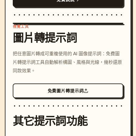
視覺工具
圖片轉提示詞
/imagine prompt: cinemati
把任意圖片轉成可重複使用的 AI 圖像提示詞：免費圖
c, cyberpunk sunset, neon
片轉提示詞工具自動解析構圖、風格與光線，幾秒還原
colors, 8k --v 6.0
同款效果。
免費圖片轉提示詞
其它提示詞功能