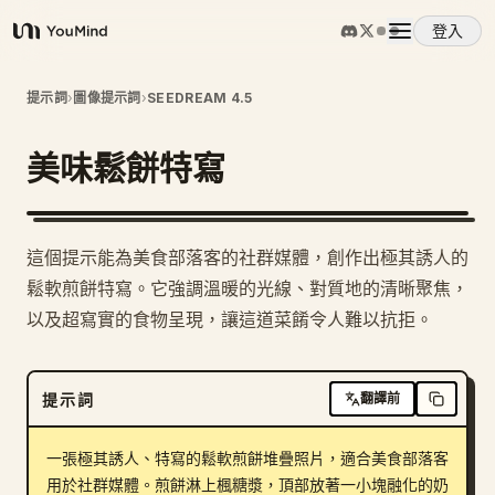
登入
YouMind
概覽
提示詞
›
圖像提示詞
›
SEEDREAM 4.5
美味鬆餅特寫
使用案例
技能
這個提示能為美食部落客的社群媒體，創作出極其誘人的
鬆軟煎餅特寫。它強調溫暖的光線、對質地的清晰聚焦，
提示詞
以及超寫實的食物呈現，讓這道菜餚令人難以抗拒。
定價
提示詞
翻譯前
下載
一張極其誘人、特寫的鬆軟煎餅堆疊照片，適合美食部落客
用於社群媒體。煎餅淋上楓糖漿，頂部放著一小塊融化的奶