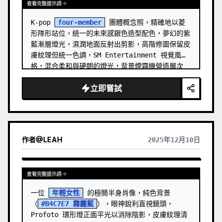
查看完整提示詞
K-pop 
four-member
 團體概念照，精確地以菱
形隊形站位，統一的未來感銀色造型配色，夢幻的紫
藍漸層燈光，濕潤地面反射出剪影，高階修圖保留皮
膚紋理但統一色調，SM Entertainment 視覺風
格，混合柔和與硬朗的燈光，背景煙霧機營造層次
感，16:9 專輯概念照構圖
立即嘗試
作者
@
LEAH
2025年12月10日
查看完整提示詞
一位 
年輕女性
 的極簡半身肖像，純色背景
（
#B4C7E7 霧霾藍
），眼神銳利直視鏡頭，
Profoto 環形燈正面平光以消除陰影，皮膚紋理清