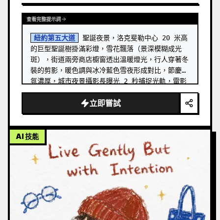
查看完整提示詞
紐約第五大道
 聖誕夜景，洛克斐勒中心 20 米高
的巨型聖誕樹掛滿彩燈，雪花飄落（景深模糊成光
斑），街道兩旁商店櫥窗透出溫暖燈光，行人穿著冬
裝的剪影，暖色調與冰冷藍色雪夜形成對比，節慶氣
氛濃厚，城市夜景攝影長曝光 2 秒捕捉光軌，電影
級色彩分級，16:9 明信片構圖
立即嘗試
AI 技能