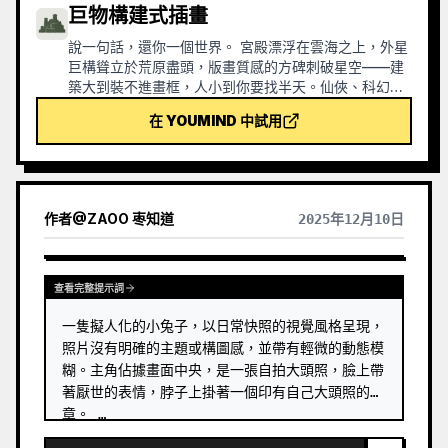
巨物構建式插畫
說一句話，還你一個世界。 宮殿漂浮在雲海之上，外星
巨構聳立於荒原盡頭，版畫質感的方碑刺破星空——建
築大到裝不進畫框，人小到你要找半天。仙俠、科幻、
黑暗奇幻、復古封面，什麼題材都能接，給個氛圍就
在 YOUMIND 中試用
行。 適合小說封面、桌布、概念插畫。
作者
@
ZAOO 枣知道
2025年12月10日
查看完整提示詞
一隻擬人化的小兔子，以日常快照的視覺風格呈現，
照片沒有明確的主題或構圖感，並帶有輕微的動態模
糊。主角佔據畫面中央，是一張自拍大頭照，臉上帶
著厭世的表情，脖子上掛著一個印有自己大頭照的徽
章。 …