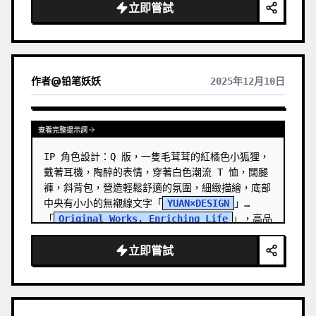
立即嘗試
作者
@
铅笔妖妖
2025年12月10日
查看完整提示詞
IP 角色設計：Q 版，一隻毛茸茸的紅橘色小狐狸，
戴著耳機，陶醉的表情，穿著白色潮流 T 恤，闊腿
褲，斜背包，營造輕鬆舒適的氛圍，細緻描繪，底部
中央有小小的無襯線文字「
YUAN×DESIGN
」
「
Original Works, Enriching Life
」，高品
質輸出。
立即嘗試