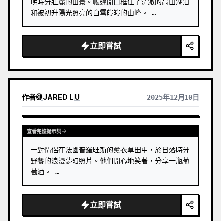
明時分壯麗的山景。帳篷開口框住了清澈的高山湖泊
和被初升陽光照亮的白雪皚皚的山峰。 …
立即嘗試
作者
@
JARED LIU
2025年12月10日
查看完整提示詞
一對情侶在法國普羅旺斯的薰衣草田中，於日落時分
野餐的浪漫夢幻照片。他們開心地笑著，分享一瓶葡
萄酒。 …
立即嘗試