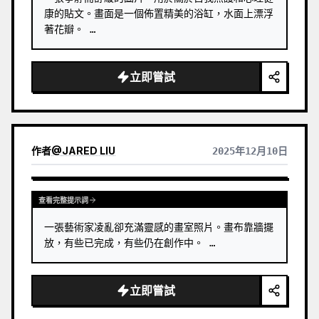
康的貼文。畫面是一個佈置精美的浴缸，水面上漂浮
著花瓣。 …
立即嘗試
作者
@
JARED LIU
2025年12月10日
查看完整提示詞
一張藝術家凌亂卻充滿靈感的畫室照片。畫布靠牆擺
放，有些已完成，有些仍在創作中。 …
立即嘗試