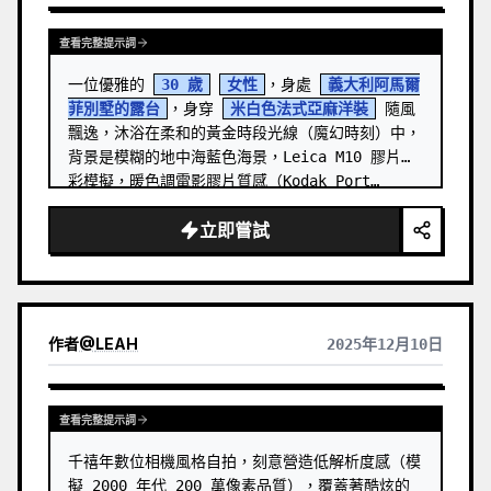
查看完整提示詞
一位優雅的 
30 歲
女性
，身處 
義大利阿馬爾
菲別墅的露台
，身穿 
米白色法式亞麻洋裝
 隨風
飄逸，沐浴在柔和的黃金時段光線（魔幻時刻）中，
背景是模糊的地中海藍色海景，Leica M10 膠片色
彩模擬，暖色調電影膠片質感（Kodak Port…
立即嘗試
作者
@
LEAH
2025年12月10日
查看完整提示詞
千禧年數位相機風格自拍，刻意營造低解析度感（模
擬 2000 年代 200 萬像素品質），覆蓋著酷炫的