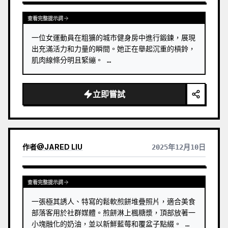
查看完整提示詞
一位女運動員在粗獷的城市健身房中進行鍛鍊，展現
出充滿活力和力量的瞬間。她正在舉起沉重的槓鈴，
肌肉線條分明且緊繃。 …
立即嘗試
作者
@
JARED LIU
2025年12月10日
查看完整提示詞
一張極其誘人、特寫的鬆軟煎餅堆疊照片，適合美食
部落客用於社群媒體。煎餅淋上楓糖漿，頂部放著一
小塊融化的奶油，並以新鮮藍莓和覆盆子點綴。 …