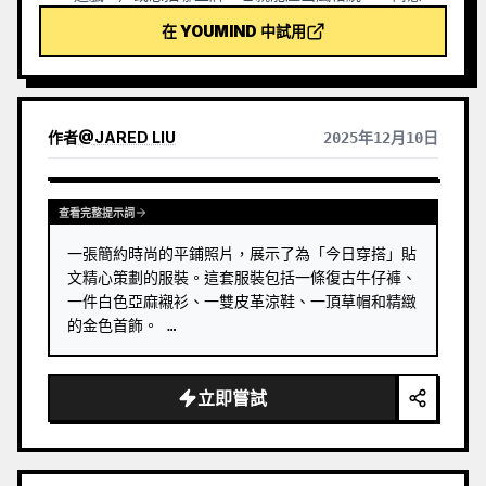
美的塔羅牌圖。支援整套78張、單組或自選幾張，畫面
在 YOUMIND 中試用
精緻耐看、沒有粗糙的AI塑膠感。可配合YouMind定時
任務實現每天早上自動抽牌＋解讀（需自行設定定時任
務）。
作者
@
JARED LIU
2025年12月10日
查看完整提示詞
一張簡約時尚的平鋪照片，展示了為「今日穿搭」貼
文精心策劃的服裝。這套服裝包括一條復古牛仔褲、
一件白色亞麻襯衫、一雙皮革涼鞋、一頂草帽和精緻
的金色首飾。 …
立即嘗試