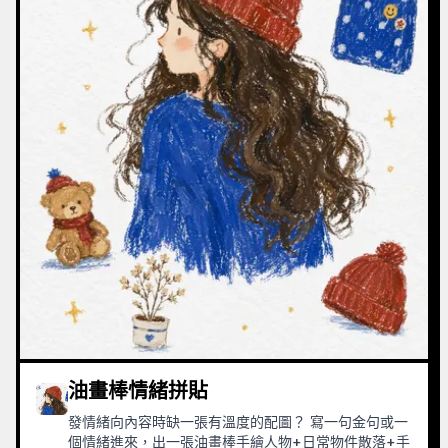
油畫棒情緒拼貼
發情緒向內容時缺一張有溫度的配圖？ 寫一句金句或一
個情緒進來，出一張油畫棒手繪人物+日常物件散落+手