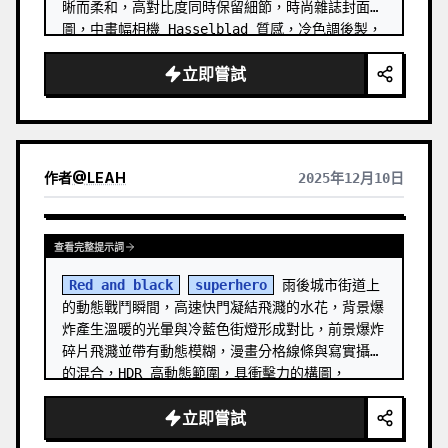
晰而柔和，高對比度同時保留細節，時尚雜誌封面構
圖，中畫幅相機 Hasselblad 質感，冷色調後製，
Billie Eilish 專輯封面美學，1:1 正方形構圖
立即嘗試
作者
@
LEAH
2025年12月10日
查看完整提示詞
Red and black
superhero
 雨後城市街道上
的動態戰鬥瞬間，高速快門凝結飛濺的水花，背景爆
炸產生溫暖的光暈與冷藍色街燈形成對比，前景爆炸
碎片飛濺並帶有動態模糊，漫畫分格線條與寫實攝影
的混合，HDR 高動態範圍，具衝擊力的構圖，
Marvel 電影級 VFX 質感，16:9 長寬比，邊緣銳
立即嘗試
化處理