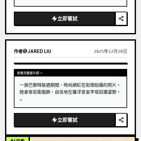
立即嘗試
作者
@
JARED LIU
2025年12月10日
查看完整提示詞
一張巴黎時裝週期間，時尚網紅在街頭拍攝的照片。
她身穿前衛服飾，自信地在羅浮宮金字塔前擺姿勢。 
…
立即嘗試