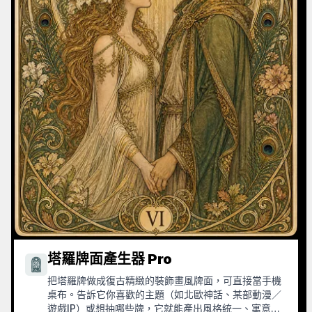
塔羅牌面產生器 Pro
把塔羅牌做成復古精緻的裝飾畫風牌面，可直接當手機
桌布。告訴它你喜歡的主題（如北歐神話、某部動漫／
遊戲IP）或想抽哪些牌，它就能產出風格統一、寓意精