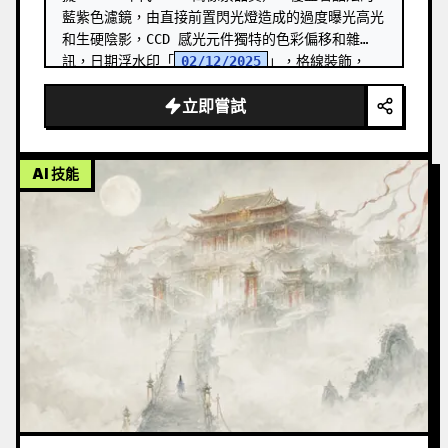
藍紫色濾鏡，由直接前置閃光燈造成的過度曝光高光
和生硬陰影，CCD 感光元件獨特的色彩偏移和雜
訊，日期浮水印「
02/12/2025
」，格線裝飾，
MySpace 時代社群媒體質感，1:1 正方形構圖
立即嘗試
AI 技能