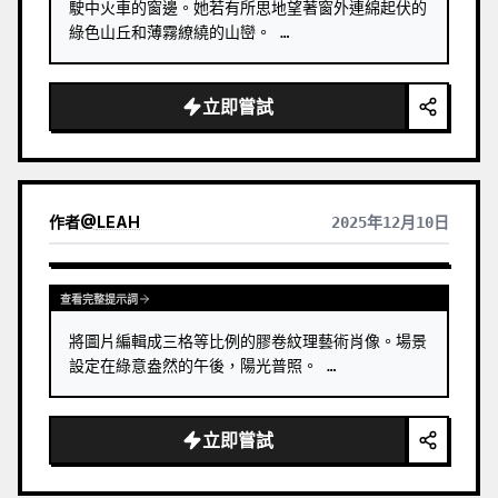
駛中火車的窗邊。她若有所思地望著窗外連綿起伏的
綠色山丘和薄霧繚繞的山巒。 …
立即嘗試
作者
@
LEAH
2025年12月10日
查看完整提示詞
將圖片編輯成三格等比例的膠卷紋理藝術肖像。場景
設定在綠意盎然的午後，陽光普照。 …
立即嘗試