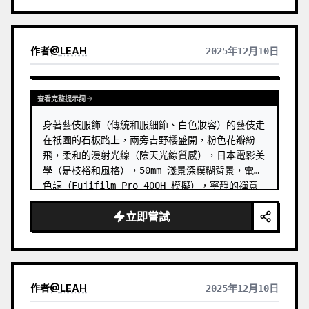
作者
@
LEAH
2025年12月10日
查看完整提示詞
身著藝伎服飾（傳統和服細節、白色妝容）的藝伎走
在祇園的石板路上，兩旁吉野櫻盛開，粉色花瓣紛
飛，柔和的漫射光線（陰天光線質感），日本電影美
學（是枝裕和風格），50mm 淺景深模糊背景，電影
色調（Fujifilm Pro 400H 模擬），寧靜的禪意
氛圍，適合手機桌布的垂直構圖
立即嘗試
作者
@
LEAH
2025年12月10日