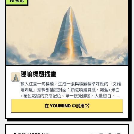
AI 技能
隱喻標題插畫
輸入任意一句標題，生成一張與標題精準呼應的「文雅
隱喻風」編輯部插畫封面：顆粒噴繪質感、霧藍+米白
+暖色點綴的克制配色、單一視覺隱喻、大量留白、
16:9 橫幅。適用於新聞、播客、文章、Newsletter 的
在 YOUMIND 中試用
題圖。