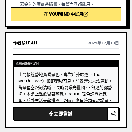
寫金句的療癒系插畫，每篇內容都能用。
在 YOUMIND 中試用
作者
@
LEAH
2025年12月10日
查看完整提示詞
山間帳篷營地黃昏景色，專業戶外帳篷 (The 
North Face) 細節清晰可見，前景營火火焰舞動，
背景星空銀河清晰 (長時間曝光疊圖)，舒適的露營
椅，木桌上熱飲冒著蒸氣，2800K 暖色調營造氛
圍，戶外生活美學攝影，24mm 廣角鏡頭呈現場景，
國家地理雜誌風格，16:9 橫向構圖
立即嘗試