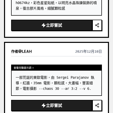
h0674kz，彩色星星貼紙，以明亮水晶珠鍊裝飾的噴
泉，復古膠片風格，細膩顆粒感
立即嘗試
作者
@
LEAH
2025年12月10日
查看完整提示詞
一部荒誕的東歐電影，由 Sergei Parajanov 執
導，紅牆，35mm 電影，顆粒感，大畫幅，豐富細
節，電影攝影 --chaos 30 --ar 3:2 --v 6.
立即嘗試