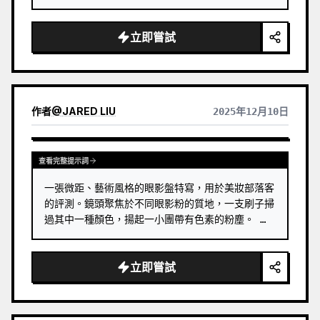
立即嘗試
作者
@
JARED LIU
2025年12月10日
查看完整提示詞
一張微距、藝術風格的眼影盤特寫，用於美妝部落客
的評測。鏡頭聚焦於不同眼影粉的質地，一支刷子掃
過其中一種顏色，揚起一小團帶有色素的粉塵。 …
立即嘗試