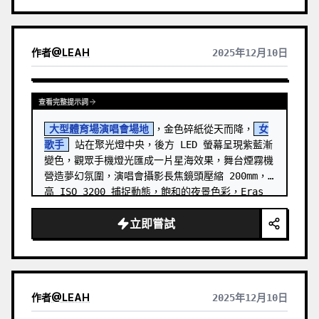
作者
@
LEAH
2025年12月10日
查看完整提示詞
大型體育場演唱會場地
，金色碎紙從天而降，
女
歌手
 站在聚光燈中央，後方 LED 螢幕呈現紫藍漸
變色，觀眾手機燈光匯成一片星海效果，舞台煙霧機
營造夢幻氛圍，演唱會攝影長焦鏡頭壓縮 200mm，
高 ISO 3200 捕捉動態，飽和的夜景色彩，Eras 
Tour 視覺風格，16:9 橫向構圖
立即嘗試
作者
@
LEAH
2025年12月10日