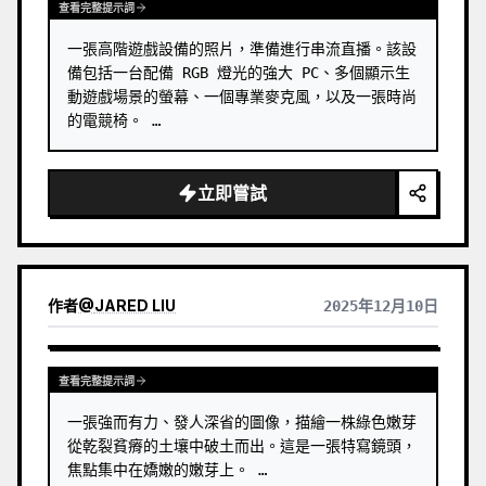
查看完整提示詞
一張高階遊戲設備的照片，準備進行串流直播。該設
備包括一台配備 RGB 燈光的強大 PC、多個顯示生
動遊戲場景的螢幕、一個專業麥克風，以及一張時尚
的電競椅。 …
立即嘗試
作者
@
JARED LIU
2025年12月10日
查看完整提示詞
一張強而有力、發人深省的圖像，描繪一株綠色嫩芽
從乾裂貧瘠的土壤中破土而出。這是一張特寫鏡頭，
焦點集中在嬌嫩的嫩芽上。 …