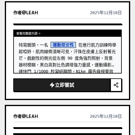
作者
@
LEAH
2025年12月10日
查看完整提示詞
特寫鏡頭，一名 
運動型女性
 在進行肌力訓練時舉
起啞鈴，肌肉線條清晰可見，汗珠在皮膚上反射著光
芒，戲劇性的側光從左側 90 度角強烈照射，背景
器材模糊，黑白高對比色調增強力量感，運動攝影高
速快門 1/1000 秒凝結瞬間，Nike 廣告級視覺效
果，1:1 方形構圖，邊緣銳化增強質感。
立即嘗試
作者
@
LEAH
2025年12月10日