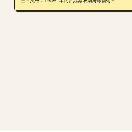
主。風格：1980 年代合成器浪潮海報藝術。