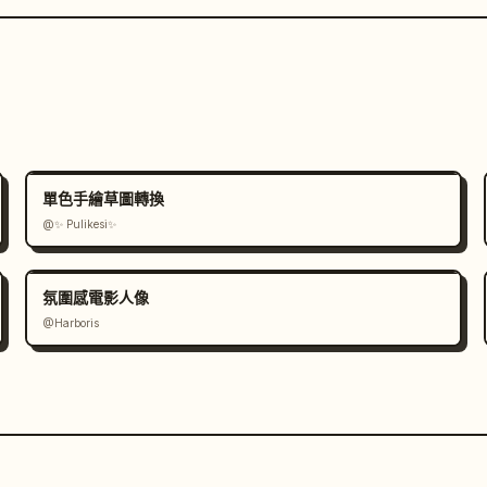
單色手繪草圖轉換
@✨ Pulikesi✨
氛圍感電影人像
@Harboris