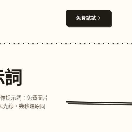
免費試試
示詞
圖像提示詞：免費圖片
與光線，幾秒還原同