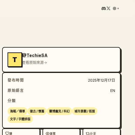
@TechieSA
T
查看原始來源
發布時間
2025年12月17日
原始語言
EN
分類
海報／傳單
復古 / 懷舊
賽博龐克 / 科幻
城市景觀 / 街道
文字 / 字體排版
讚
瀏覽
分享