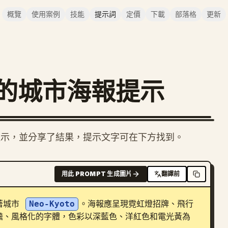
概覽
使用案例
技能
提示詞
定價
下載
部落格
更新
測試的城市海報提示
報」提示，並分享了結果，提示文字可在下方找到。
用此 PROMPT 生成圖片
翻譯前
著城市 
Neo-Kyoto
。海報應呈現霓虹燈招牌、飛行
膽、風格化的字體，色彩以深藍色、洋紅色和電光黃為