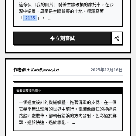
這傢伙 [我的圖片] 騎著生鏽破損的摩托車，在沙
漠中遠景，周圍是空曠貧瘠的土地。標題寫著
「
2135
」。 …
立刻嘗試
作者
@
✦ 𝓚𝓪𝓽𝓮𝓑𝓳𝓪𝓻𝓷𝓸𝓐𝓻𝓽
2025年12月16日
查看完整提示詞
一個過度設計的機械軀體，拖著沉重的步伐，在一個
它幾乎無法理解的世界中前行。電纜像瘋狂的神經通
路般四處散佈，卻朝著錯誤的方向發射，色彩過於鮮
豔、過於快速、過於雜亂。 …