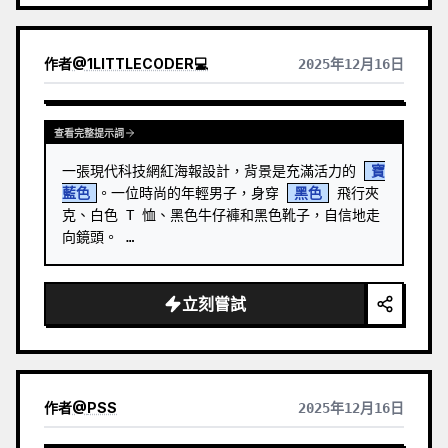
作者
@
1LITTLECODER💻
2025年12月16日
查看完整提示詞
一張現代科技網紅海報設計，背景是充滿活力的 
寶
藍色
。一位時尚的年輕男子，身穿 
黑色
 飛行夾
克、白色 T 恤、黑色牛仔褲和黑色靴子，自信地走
向鏡頭。 …
立刻嘗試
作者
@
PSS
2025年12月16日