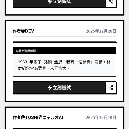
立刻嘗試
光，超精細的微型雕塑，臨床而詭異的氛圍，寫實攝
影風格。
作者
@
DΞV
2025年12月20日
查看完整提示詞
1963 年馬丁·路德·金恩「我有一個夢想」演講，林
肯紀念堂為背景，人群浩大。
立刻嘗試
作者
@
TOSHI@ニャルオAI
2025年12月19日