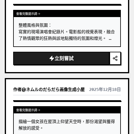
查看完整提示詞
整體風格與氛圍：

寫實的現場演唱會紀錄片。電影般的視覺表現，融合
了熱情觀眾的狂熱與該地點獨特的氛圍和燈光。 …
立刻嘗試
作者
@
ネムルのだらだら画像生成小屋
2025年12月18日
查看完整提示詞
描繪一個女孩在屋頂上仰望天空時，那份渴望與獲得
解放的感受。