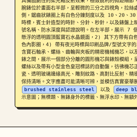
具備戲劇性的柔光箱反射效果，極致銳利的微距細節
腕錶位於畫面右半部，呈輕微的三分之四視角，拉絲
側，鋸齒狀錶圈上有白色分鐘刻度以及 10、20、3
時標，賓士針造型的時針、分針、秒針，以及錶盤上
號名稱、防水深度與認證說明。在左半部，展示 7 
懸浮的透明圓頂藍寶石水晶鏡面，2) 其下方帶有白
色內影圈，4) 帶有夜光時標與印刷品牌/型號文字的
含寶石軸承、螺絲、齒輪與夾板的精密機械機芯，以及
錶之間，展示一個部分分離的圓形機芯與錶殼模組，
螺絲以及帶有小型金色皇冠標誌的自動盤，彷彿機芯
瓷、透明玻璃邊緣高光、雕刻紋路、高對比反射、精
保持清晰。文字應盡可能清晰可辨，並模仿真實豪華
brushed stainless steel
 以及 
deep b
示意圖；無標題、無錶身外的標籤、無浮水印、無額