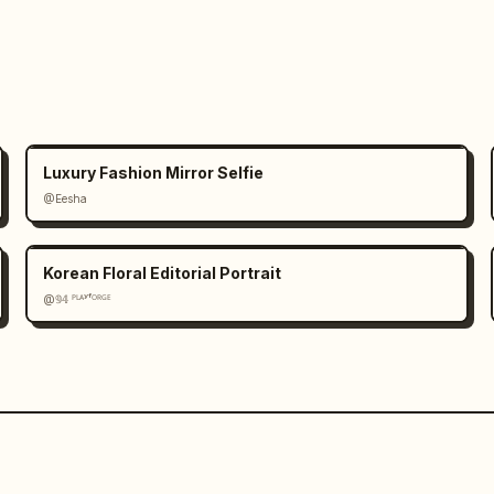
Luxury Fashion Mirror Selfie
@Eesha
Korean Floral Editorial Portrait
@𝟡𝟜 ᴾᴸᴬʸᶠᴼᴿᴳᴱ