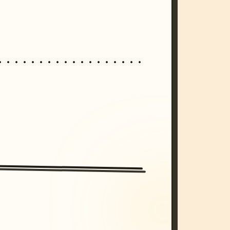
/imagine prompt: cinematic, cyberpunk s
unset, neon colors, 8k --v 6.0