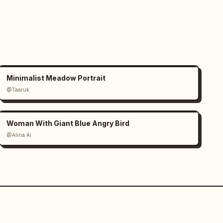
Minimalist Meadow Portrait
@Taaruk
Woman With Giant Blue Angry Bird
@Alina Ai