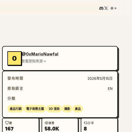
@0xMarioNawfal
0
查看原始來源
發布時間
2026年5月15日
原始語言
EN
分類
產品行銷
電子商務主圖
3D 渲染
攝影
產品
讚
瀏覽
分享
167
58.0K
8