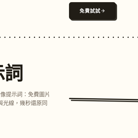
免費試試
示詞
圖像提示詞：免費圖片
與光線，幾秒還原同