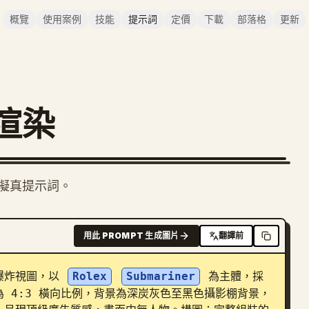
概覽
使用案例
技能
提示詞
定價
下載
部落格
更新
渲染
擬真提示詞。
用此 PROMPT 生成圖片
翻譯前
爆炸視圖，以 
Rolex
Submariner
 為主體，採
 4:3 橫向比例，背景為深炭灰色至黑色攝影棚背景，