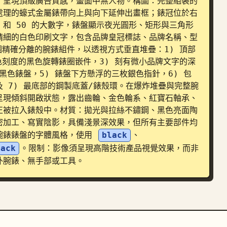
，呈現頂級廣告質感，畫面中無人物。構圖：完整組裝的
處理的蠔式金屬錶帶向上與向下延伸出畫框；錶冠位於右
0 和 50 的大數字，錶盤顯示夜光圓形、矩形與三角形
精細的白色印刷文字，包含品牌皇冠標誌、品牌名稱、型
個精確分離的腕錶組件，以透視方式垂直堆疊：1) 頂部
色刻度的黑色旋轉錶圈嵌件，3) 刻有微小品牌文字的深
黑色錶盤，5) 錶盤下方懸浮的三枚銀色指針，6) 包
 7) 最底部的鋼製底蓋/錶殼環。在爆炸堆疊與完整腕
呈現傾斜開啟狀態，露出齒輪、金色輪系、紅寶石軸承、
正被拉入錶殼中。材質：拋光與拉絲不鏽鋼、黑色亮面陶
密加工、寫實陰影，具備淺景深效果，但所有主要部件均
腕錶錶盤的字體風格，使用 
black
、
lack
。限制：影像須呈現高階技術產品視覺效果，而非
外腕錶、無手部或工具。