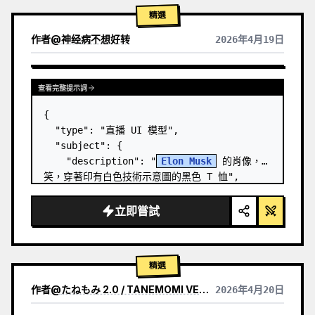
精選
作者
@
神经病不想好转
2026年4月19日
查看完整提示詞
{

  "type": "直播 UI 模型",

  "subject": {

    "description": "
Elon Musk
 的肖像，微
笑，穿著印有白色技術示意圖的黑色 T 恤",

    "background": "左側顯示帶有 '
SPACEX
' 
文字的螢幕，右側顯示紅色的 '{argument 
立即嘗試
name=\"r…
精選
作者
@
たねもみ 2.0 / TANEMOMI VER2.0
2026年4月20日