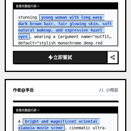
查看完整提示詞
stunning 
young woman with long wavy 
dark brown hair, fair glowing skin, soft 
natural makeup, and expressive hazel 
eyes
, wearing a {argument name="outfit" 
default="stylish monochrome deep red 
streetwear outfit consisting of a…
立即嘗試
作者
@
李岳
21 小時前
查看完整提示詞
A 
bright and magnificent oriental 
xianxia movie scene
, cinematic ultra-