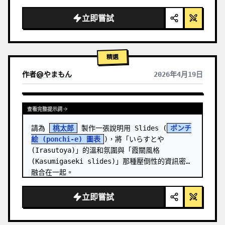
  "background": "
柔和的紫藍色漸層
",

  "header": {

立即嘗試
    "logo": "∞ 
Meta Quest 3
",

    "subt…
精選
作者
@
やまもん
2026年4月19日
查看其他模型的結果
查看完整提示詞
請為 
桃太郎
 製作一張說明用 Slides (
ポンチ
絵 (ponchi-e) 圖表
)，將「いらすとや 
(Irasutoya)」的溫和氛圍與「霞關風格 
(Kasumigaseki slides)」那種壓倒性的資訊密度
融合在一起。
立即嘗試