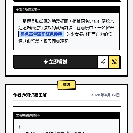
查看完整提示詞
一張極具動態感的動漫插圖，描繪兩名少女在傳統木
造道場內進行激烈的武術對決。在前景中，一名留著 
黑色高包頭配紅色髮帶
 的少女擺出強而有力的低
位武術架勢，奮力向前揮拳。 …
立即嘗試
精選
作者
@
知识猫图解
2026年4月19日
查看完整提示詞
{
