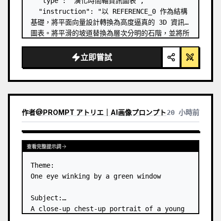
  "type": "演化時間軸資訊圖表",

  "instruction": "以 REFERENCE_0 作為結構
基礎，將平面向量設計轉換為高度逼真的 3D 資訊
圖表。將平滑的坡道替換為層次分明的石階，並將所
有生物升級為照片級的 3D 模型。",

  "style": {

立即嘗試
    "background": "
復古紋理羊皮紙
",

    "staircase": "{argument 
name=\"stairc…
作者
@
PROMPT アトリエ｜AI画像プロンプト
20 小時前
查看完整提示詞
Theme:

One eye winking by a green window

Subject:

A close-up chest-up portrait of a young 
woman wearing a 
white lace-trimmed 