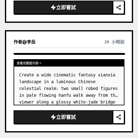
dress
 leaning her cheek on one hand and 
立即嘗試
smiling with one eye closed at a wooden 
table in a {argum…
作者
@
李岳
20 小時前
查看完整提示詞
Create a wide cinematic fantasy xianxia 
landscape in a luminous Chinese 
celestial realm: two small robed figures 
in pale flowing hanfu walk away from the 
viewer along a glossy white-jade bridge 
toward an enormous ornate palace gate 
rising from a mirror-still l…
立即嘗試