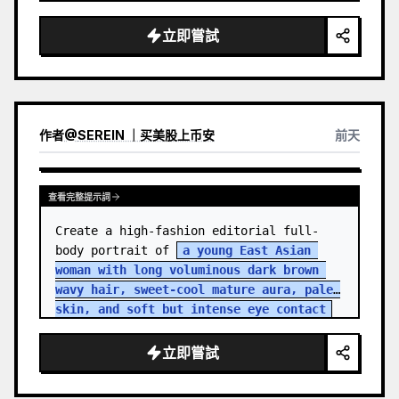
立即嘗試
作者
@
SEREIN ｜买美股上币安
前天
查看完整提示詞
Create a high-fashion editorial full-
body portrait of 
a young East Asian 
woman with long voluminous dark brown 
wavy hair, sweet-cool mature aura, pale 
skin, and soft but intense eye contact
standing in an aband…
立即嘗試