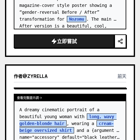
magazine-cover style poster showing a 
“gender-reversal Before / After” 
transformation for 
Nozomu
. The main 
After version is a beautiful, cool, 
androgynous anime boy who preserves…
立即嘗試
作者
@
ZYRELLA
前天
查看完整提示詞
A dreamy cinematic portrait of a 
beautiful young woman with 
long, wavy 
golden-blonde hair
, wearing a 
cream-
beige oversized shirt
 and a {argument 
name="accessory" default="black leather…