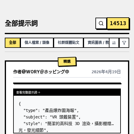
全部提示詞
14513
全部
個人檔案 / 頭像
社群媒體貼文
資訊圖表 / 教育視覺化內容
精選
作者
@
WORY＠ホッピング中
2026年4月19日
查看完整提示詞
{

  "type": "產品爆炸圖海報",

  "subject": "VR 頭戴裝置",

  "style": "簡潔的高科技 3D 渲染，攝影棚燈
光，發光細節",
