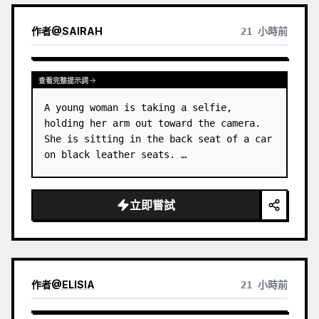
作者
@
SAIRAH
21 小時前
查看完整提示詞
A young woman is taking a selfie, 
holding her arm out toward the camera. 
She is sitting in the back seat of a car 
on black leather seats. …
立即嘗試
作者
@
ELISIA
21 小時前