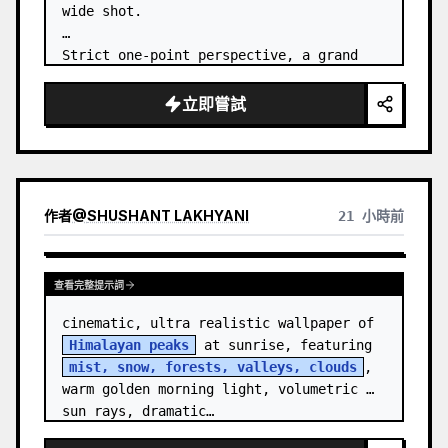
wide shot.

Strict one-point perspective, a grand 
heavenly staircase paved with light 
golden jade, passing through the sea of 
立即嘗試
clouds from the bottom…
作者
@
SHUSHANT LAKHYANI
21 小時前
查看完整提示詞
cinematic, ultra realistic wallpaper of 
Himalayan peaks
 at sunrise, featuring 
mist, snow, forests, valleys, clouds
, 
warm golden morning light, volumetric 
sun rays, dramatic…