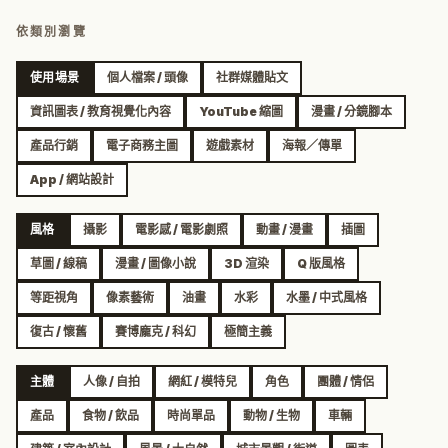
依類別瀏覽
使用場景
個人檔案 / 頭像
社群媒體貼文
資訊圖表 / 教育視覺化內容
YouTube 縮圖
漫畫 / 分鏡腳本
產品行銷
電子商務主圖
遊戲素材
海報／傳單
App / 網站設計
風格
攝影
電影感 / 電影劇照
動畫 / 漫畫
插圖
草圖 / 線稿
漫畫 / 圖像小說
3D 渲染
Q 版風格
等距視角
像素藝術
油畫
水彩
水墨 / 中式風格
復古 / 懷舊
賽博龐克 / 科幻
極簡主義
主體
人像 / 自拍
網紅 / 模特兒
角色
團體 / 情侶
產品
食物 / 飲品
時尚單品
動物 / 生物
車輛