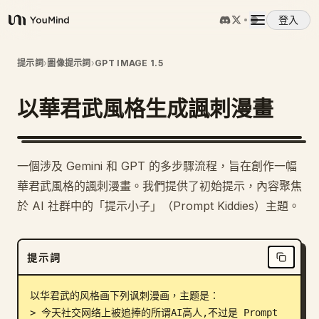
登入
YouMind
概覽
提示詞
›
圖像提示詞
›
GPT IMAGE 1.5
以華君武風格生成諷刺漫畫
使用案例
技能
一個涉及 Gemini 和 GPT 的多步驟流程，旨在創作一幅
華君武風格的諷刺漫畫。我們提供了初始提示，內容聚焦
提示詞
於 AI 社群中的「提示小子」（Prompt Kiddies）主題。
定價
提示詞
下載
以华君武的风格画下列讽刺漫画，主题是：

> 今天社交网络上被追捧的所谓AI高人,不过是 Prompt 