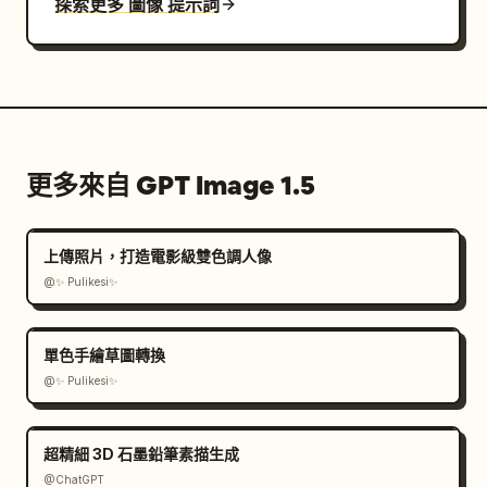
探索更多 圖像 提示詞
更多來自 GPT Image 1.5
上傳照片，打造電影級雙色調人像
@✨ Pulikesi✨
單色手繪草圖轉換
@✨ Pulikesi✨
超精細 3D 石墨鉛筆素描生成
@ChatGPT