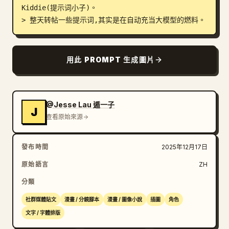
Kiddie(提示词小子)。

部落格
> 整天转帖一些提示词,其实是在自动充当大模型的燃料。
更新
用此 PROMPT 生成圖片
@Jesse Lau 遁一子
J
查看原始來源
發布時間
2025年12月17日
原始語言
ZH
分類
社群媒體貼文
漫畫 / 分鏡腳本
漫畫 / 圖像小說
插圖
角色
文字 / 字體排版