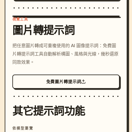
視覺工具
圖片轉提示詞
/imagine prompt: cinemati
把任意圖片轉成可重複使用的 AI 圖像提示詞：免費圖
c, cyberpunk sunset, neon
片轉提示詞工具自動解析構圖、風格與光線，幾秒還原
colors, 8k --v 6.0
同款效果。
免費圖片轉提示詞
其它提示詞功能
依模型瀏覽