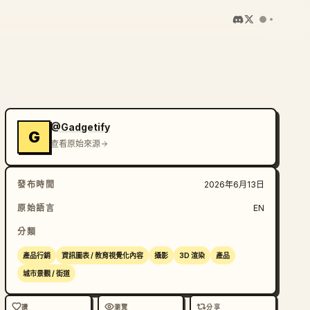
@Gadgetify
G
查看原始來源
發布時間
2026年6月13日
原始語言
EN
分類
產品行銷
資訊圖表 / 教育視覺化內容
攝影
3D 渲染
產品
城市景觀 / 街道
讚
瀏覽
分享