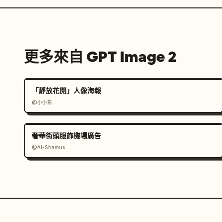
更多來自 GPT Image 2
「靜放花開」人像海報
@小小东
奢華街頭服飾機場廣告
@Al-Shamus