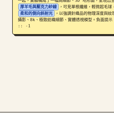
一起，實體構成了一幅高細節、3D 地形圖，呈現出
厚羊毛與壓克力紗線
，可見單根纖維，輕微起毛球
柔和的側向斜射光
，以強調針織品的物理深度與紋
攝影、8k、極致紡織細節、實體透視模型。負面提示：
:: -1