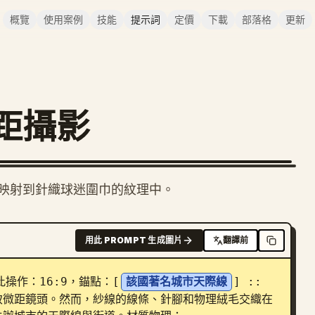
概覽
使用案例
技能
提示詞
定價
下載
部落格
更新
距攝影
 映射到針織球迷圍巾的紋理中。
用此 PROMPT 生成圖片
翻譯前
此操作：16:9，錨點：[
該國著名城市天際線
] :: 
致微距鏡頭。然而，紗線的線條、針腳和物理絨毛交織在