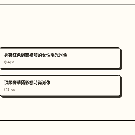
身著紅色緞面禮服的女性陽光肖像
@Aqsa
頂級奢華攝影棚時尚肖像
@Snow