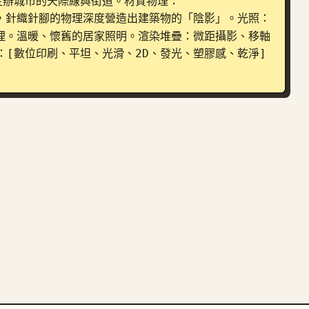
主辦城市的天際線與街道。材質物理：
，針織針腳的物理深度營造出建築物的「陰影」。光照：
理。溫暖、懷舊的居家照明。渲染堆疊：微距攝影、移軸
[數位印刷、平坦、光滑、2D、發光、塑膠感、乾淨] 