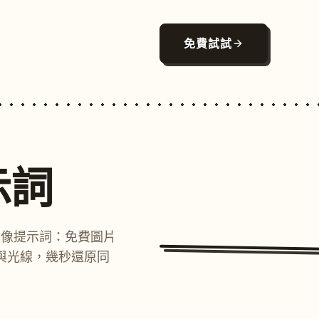
免費試試
示詞
圖像提示詞：免費圖片
與光線，幾秒還原同