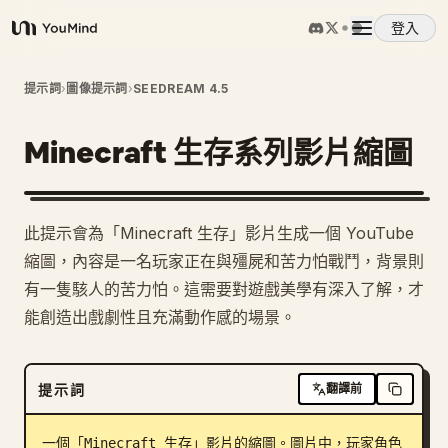
登入
YouMind
概覽
提示詞
›
圖像提示詞
›
SEEDREAM 4.5
Minecraft 生存系列影片縮圖
使用案例
技能
此提示會為「Minecraft 生存」影片生成一個 YouTube
縮圖，內容是一名玩家正在與殭屍和苦力怕戰鬥，背景則
提示詞
有一隻駭人的苦力怕。這需要對遊戲美學有深入了解，才
能創造出戲劇性且充滿動作感的場景。
定價
提示詞
翻譯前
下載
一個「Minecraft 生存」影片的縮圖。圖片中，玩家角色