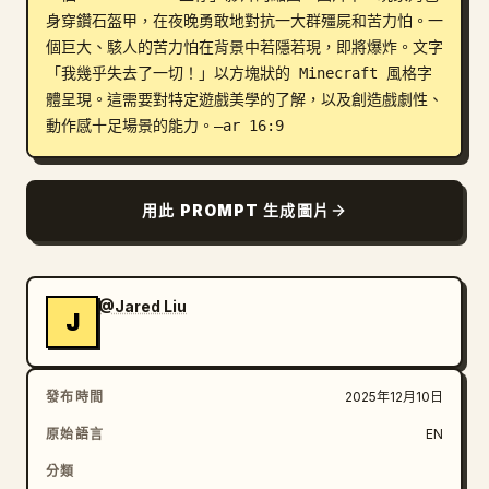
身穿鑽石盔甲，在夜晚勇敢地對抗一大群殭屍和苦力怕。一
部落格
個巨大、駭人的苦力怕在背景中若隱若現，即將爆炸。文字
「我幾乎失去了一切！」以方塊狀的 Minecraft 風格字
體呈現。這需要對特定遊戲美學的了解，以及創造戲劇性、
更新
動作感十足場景的能力。–ar 16:9
用此 PROMPT 生成圖片
@Jared Liu
J
發布時間
2025年12月10日
原始語言
EN
分類