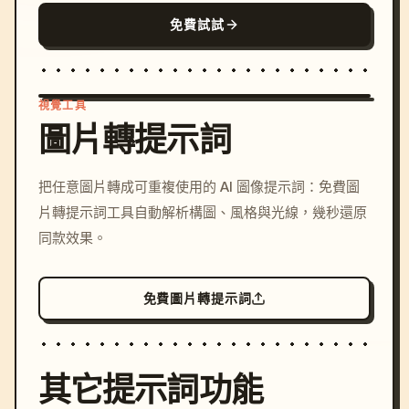
免費試試
視覺工具
圖片轉提示詞
/imagine prompt: cinemati
把任意圖片轉成可重複使用的 AI 圖像提示詞：免費圖
c, cyberpunk sunset, neon
片轉提示詞工具自動解析構圖、風格與光線，幾秒還原
colors, 8k --v 6.0
同款效果。
免費圖片轉提示詞
其它提示詞功能