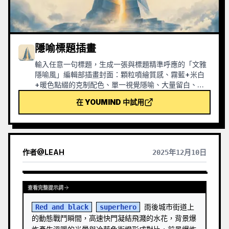
隱喻標題插畫
輸入任意一句標題，生成一張與標題精準呼應的「文雅
隱喻風」編輯部插畫封面：顆粒噴繪質感、霧藍+米白
+暖色點綴的克制配色、單一視覺隱喻、大量留白、
16:9 橫幅。適用於新聞、播客、文章、Newsletter 的
在 YOUMIND 中試用
題圖。
作者
@
LEAH
2025年12月10日
查看完整提示詞
Red and black
superhero
 雨後城市街道上
的動態戰鬥瞬間，高速快門凝結飛濺的水花，背景爆