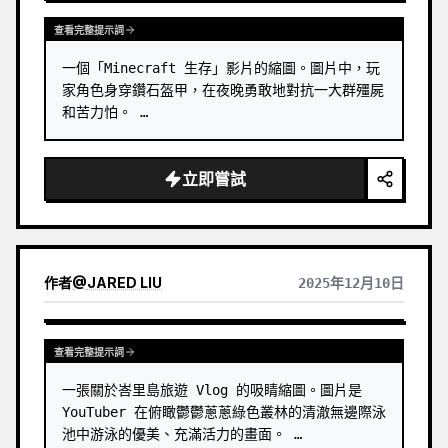
查看完整提示詞
一個「Minecraft 生存」影片的縮圖。圖片中，玩
家角色身穿鑽石盔甲，在夜晚勇敢地對抗一大群殭屍
和苦力怕。 …
立即嘗試
作者
@
JARED LIU
2025年12月10日
查看完整提示詞
一張關於峇里島旅遊 Vlog 的吸睛縮圖。圖片是 
YouTuber 在俯瞰鬱鬱蔥蔥綠色叢林的清澈無邊際泳
池中游泳的優美、充滿活力的畫面。 …