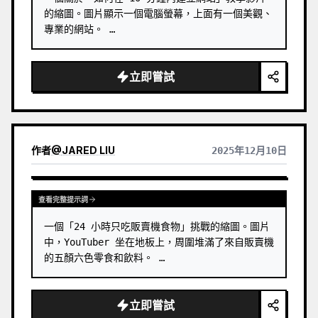
的縮圖。圖片顯示一個電腦螢幕，上面有一個美觀、
專業的網站。 …
立即嘗試
作者
@
JARED LIU
2025年12月10日
查看完整提示詞
一個「24 小時只吃販賣機食物」挑戰的縮圖。圖片
中，YouTuber 坐在地板上，周圍堆滿了來自販賣機
的五顏六色零食和飲料。 …
立即嘗試