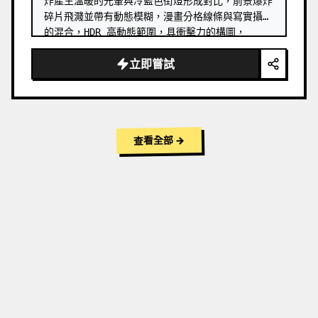
炸產生溫暖的光暈與冷藍色街燈形成對比，前景爆炸
碎片飛濺並帶有動態模糊，漫畫分格線條與寫實攝影
的混合，HDR 高動態範圍，具衝擊力的構圖，
Marvel 電影級 VFX 質感，16:9 長寬比，邊緣銳
立即嘗試
化處理
→
查看全部