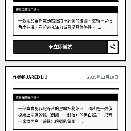
查看完整提示詞
一張關於全新電動超級跑車評測的縮圖。這輛車以低
角度拍攝，看起來充滿力量且極具侵略性。 …
立即嘗試
作者
@
JARED LIU
2025年12月10日
查看完整提示詞
一部真實犯罪紀錄片的黑暗神秘縮圖。圖片是一張偵
探桌上關鍵證據（例如：一封信）的黑白照片，只有
一盞燈照亮，營造出陰鬱的氛圍。 …