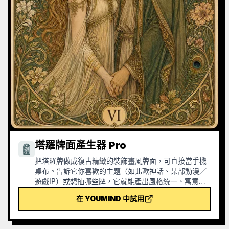
塔羅牌面產生器 Pro
把塔羅牌做成復古精緻的裝飾畫風牌面，可直接當手機
桌布。告訴它你喜歡的主題（如北歐神話、某部動漫／
遊戲IP）或想抽哪些牌，它就能產出風格統一、寓意精
美的塔羅牌圖。支援整套78張、單組或自選幾張，畫面
在 YOUMIND 中試用
精緻耐看、沒有粗糙的AI塑膠感。可配合YouMind定時
任務實現每天早上自動抽牌＋解讀（需自行設定定時任
務）。