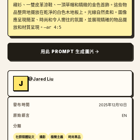
襯衫、一雙皮革涼鞋、一頂草帽和精緻的金色首飾。這些物
部落格
品整齊地擺放在乾淨的白色木地板上。光線自然柔和。圖像
應呈現簡潔、時尚和令人嚮往的氛圍，並展現精確的物品擺
放和材質呈現。–ar 4:5
更新
用此 PROMPT 生成圖片
@Jared Liu
J
發布時間
2025年12月10日
原始語言
EN
分類
社群媒體貼文
攝影
極簡主義
時尚單品