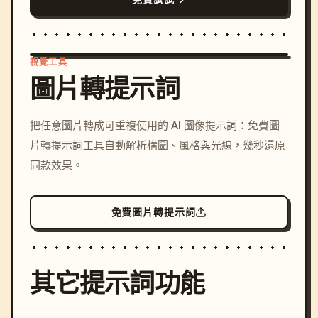
視覺工具
圖片轉提示詞
/imagine prompt: cinemati
把任意圖片轉成可重複使用的 AI 圖像提示詞：免費圖
c, cyberpunk sunset, neon
片轉提示詞工具自動解析構圖、風格與光線，幾秒還原
colors, 8k --v 6.0
同款效果。
免費圖片轉提示詞
其它提示詞功能