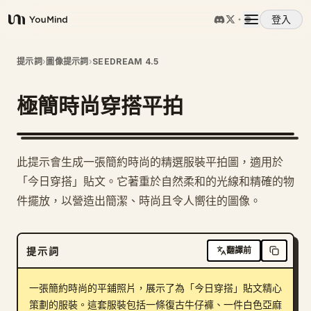
登入
YouMind
概覽
提示詞
›
圖像提示詞
›
SEEDREAM 4.5
極簡時尚穿搭平拍
使用案例
技能
此提示會生成一張簡約時尚的精選服裝平拍圖，適用於
「今日穿搭」貼文。它著重於自然柔和的光線和精確的物
提示詞
件擺放，以營造出簡潔、時尚且令人嚮往的圖像。
定價
提示詞
翻譯前
下載
一張簡約時尚的平鋪照片，展示了為「今日穿搭」貼文精心
策劃的服裝。這套服裝包括一條復古牛仔褲、一件白色亞麻