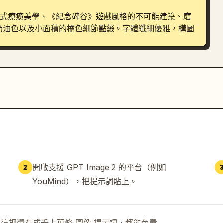
中式療癒美學、《紀念碑谷》遊戲風格的不可能建築、磨
奶油色以及小面積的橘色細節點綴。字體纖細優雅，構圖
、交通工具、商標或雜亂元素。保留精確的可見文字層級
開啟支援 GPT Image 2 的平台（例如
2
YouMind），把提示詞貼上。
示詞。這裡還有成千上萬條 圖像 提示詞，都能免費