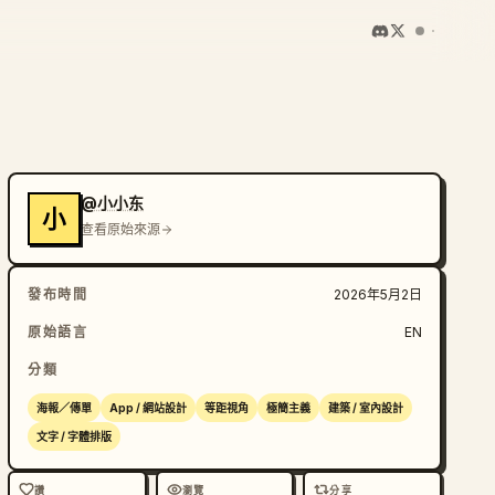
@小小东
小
查看原始來源
發布時間
2026年5月2日
原始語言
EN
分類
海報／傳單
App / 網站設計
等距視角
極簡主義
建築 / 室內設計
文字 / 字體排版
讚
瀏覽
分享