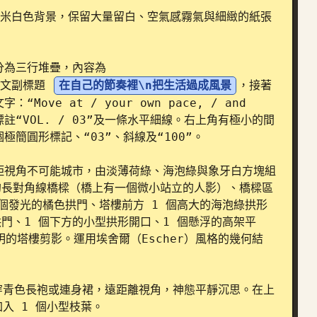
px。暖米白色背景，保留大量留白、空氣感霧氣與細緻的紙張
分為三行堆疊，內容為 
文副標題 
在自己的節奏裡\n把生活過成風景
，接著
e at / your own pace, / and 
 左下角標註“VOL. / 03”及一條水平細線。右上角有極小的間
個極簡圓形標記、“03”、斜線及“100”。

距視角不可能城市，由淡薄荷綠、海泡綠與象牙白方塊組
央的長對角線橋樑（橋上有一個微小站立的人影）、橋樑區
 個發光的橘色拱門、塔樓前方 1 個高大的海泡綠拱形
拱門、1 個下方的小型拱形開口、1 個懸浮的高架平
明的塔樓剪影。運用埃舍爾（Escher）風格的幾何結
穿青色長袍或連身裙，遠距離視角，神態平靜沉思。在上
入 1 個小型枝葉。
