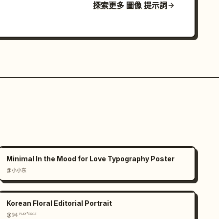
探索更多 圖像 提示詞
Minimal In the Mood for Love Typography Poster
@小小东
Korean Floral Editorial Portrait
@𝟡𝟜 ᴾᴸᴬʸᶠᴼᴿᴳᴱ