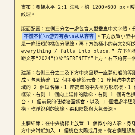
畫布：寬幅水平 2:1 海報，約 1200×600 
紋理。

版面配置：左側三分之一處包含大型垂直中文字體，
不慌不忙\n游刃有余\n从从容容
。下方放置小型中
是一條細短的橘色分隔線，再下方為極小的英文說明文字：“Mov
everything / falls into place.”
距文字“2024”位於“SERENITY”上方。右下角有一
建築：右側三分之二及下方中央呈現一座夢幻般的等
成。包含精確 12 個主要建築元素：1 座橫跨中
域的 2 個短階梯、1 座高聳的中央長方形塔樓、1
框架、右側 1 個向上延伸的階梯、右側 1 個青色
台、1 個前景的低矮牆面迷宮，以及 1 個遠處半透
構、乾淨銳利的邊緣、柔和陰影與大氣景深。

主體細節：在中央橋樑上放置 1 個微小的人影，身
方中央附近加入 1 個桃色太陽或月亮。從右側邊緣加