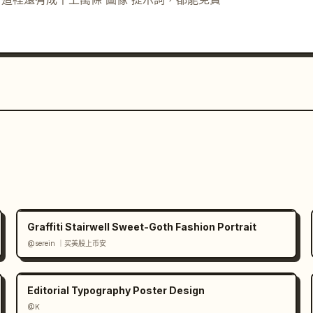
Graffiti Stairwell Sweet-Goth Fashion Portrait
@serein ｜买美股上币安
Editorial Typography Poster Design
@K