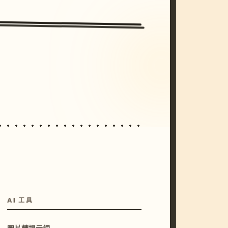
/imagine prompt: cinematic, cyberpunk s
unset, neon colors, 8k --v 6.0
AI 工具