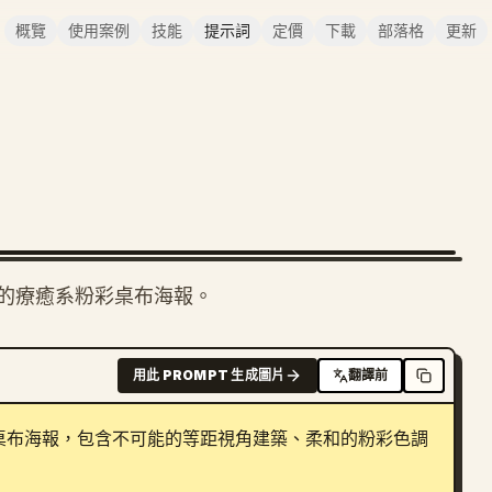
概覽
使用案例
技能
提示詞
定價
下載
部落格
更新
的療癒系粉彩桌布海報。
用此 PROMPT 生成圖片
翻譯前
桌布海報，包含不可能的等距視角建築、柔和的粉彩色調