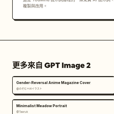
複製與改用。
更多來自 GPT Image 2
Gender-Reversal Anime Magazine Cover
@のぞむ＊AIイラスト
Minimalist Meadow Portrait
@Taaruk