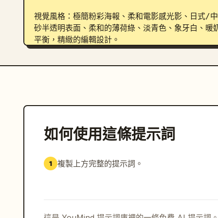
視覺風格：極簡粉彩海報、柔和電影感光影、日式/
砂半透明表面、柔和的薄荷綠、淡青色、象牙白、暖
平衡，精緻的編輯設計。

限制：保持氛圍寧靜且具空間感。請勿添加額外角色
與寬幅桌布構圖。
如何使用這條提示詞
複製上方完整的提示詞。
1
這是 YouMind 提示詞庫裡的一條免費 AI 提