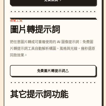
視覺工具
圖片轉提示詞
/imagine prompt: cinemati
把任意圖片轉成可重複使用的 AI 圖像提示詞：免費圖
c, cyberpunk sunset, neon
片轉提示詞工具自動解析構圖、風格與光線，幾秒還原
colors, 8k --v 6.0
同款效果。
免費圖片轉提示詞
其它提示詞功能