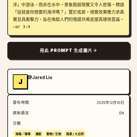
洋」中游泳，而非在水中，景象既超現實又令人悲傷。標語
部落格
「這就是你想要的海洋嗎？」置於底部。視覺效果應力求真
實且具衝擊力，旨在喚起人們的情感共鳴並提高環保意識。
–ar 3:4
更新
用此 PROMPT 生成圖片
@Jared Liu
J
發布時間
2025年12月10日
原始語言
EN
分類
海報／傳單
攝影
動物 / 生物
風景 / 大自然