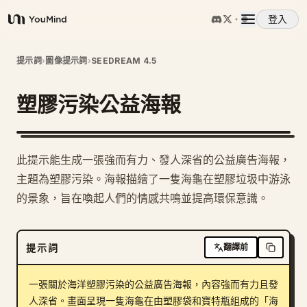
登入
YouMind
概覽
提示詞
›
圖像提示詞
›
SEEDREAM 4.5
塑膠污染公益海報
使用案例
技能
此提示能生成一張強而有力、發人深省的公益廣告海報，
主題為塑膠污染。海報描繪了一隻海龜在塑膠垃圾中游泳
提示詞
的景象，旨在喚起人們的情感共鳴並提高環保意識。
定價
提示詞
翻譯前
下載
一張關於海洋塑膠污染的公益廣告海報，內容強而有力且發
人深省。畫面呈現一隻海龜在由塑膠袋和寶特瓶組成的「海