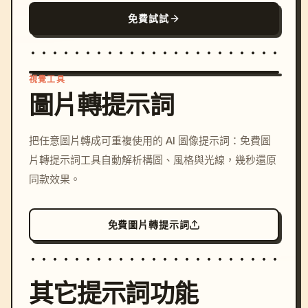
免費試試
視覺工具
圖片轉提示詞
/imagine prompt: cinemati
把任意圖片轉成可重複使用的 AI 圖像提示詞：免費圖
c, cyberpunk sunset, neon
片轉提示詞工具自動解析構圖、風格與光線，幾秒還原
colors, 8k --v 6.0
同款效果。
免費圖片轉提示詞
其它提示詞功能