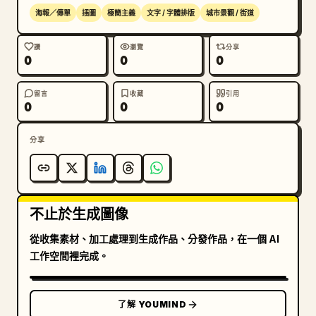
海報／傳單
插圖
極簡主義
文字 / 字體排版
城市景觀 / 街道
讚
瀏覽
分享
0
0
0
留言
收藏
引用
0
0
0
分享
不止於生成圖像
從收集素材、加工處理到生成作品、分發作品，在一個 AI
工作空間裡完成。
了解 YOUMIND