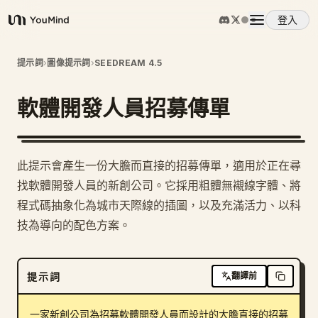
登入
YouMind
概覽
提示詞
›
圖像提示詞
›
SEEDREAM 4.5
軟體開發人員招募傳單
使用案例
技能
此提示會產生一份大膽而直接的招募傳單，適用於正在尋
找軟體開發人員的新創公司。它採用粗體無襯線字體、將
提示詞
程式碼抽象化為城市天際線的插圖，以及充滿活力、以科
技為導向的配色方案。
定價
提示詞
翻譯前
下載
一家新創公司為招募軟體開發人員而設計的大膽直接的招募