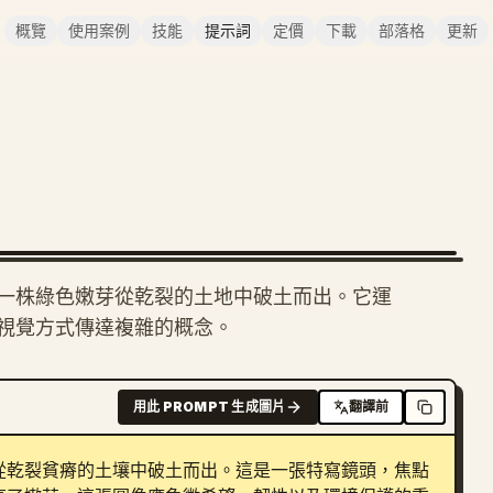
概覽
使用案例
技能
提示詞
定價
下載
部落格
更新
一株綠色嫩芽從乾裂的土地中破土而出。它運
視覺方式傳達複雜的概念。
用此 PROMPT 生成圖片
翻譯前
從乾裂貧瘠的土壤中破土而出。這是一張特寫鏡頭，焦點