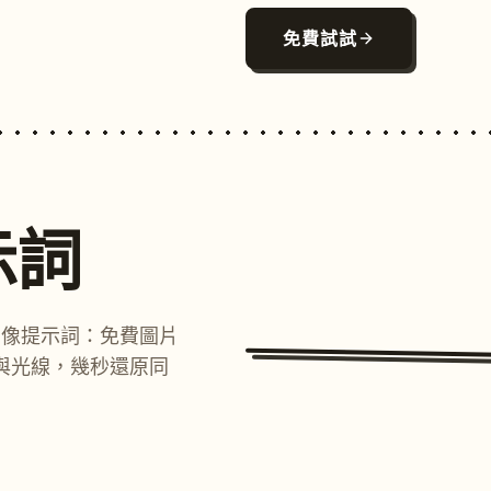
免費試試
示詞
圖像提示詞：免費圖片
與光線，幾秒還原同