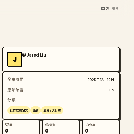
@Jared Liu
J
發布時間
2025年12月10日
原始語言
EN
分類
社群媒體貼文
攝影
風景 / 大自然
讚
瀏覽
分享
0
0
0