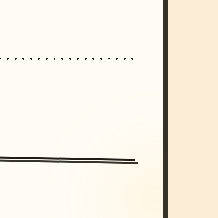
/imagine prompt: cinematic, cyberpunk s
unset, neon colors, 8k --v 6.0