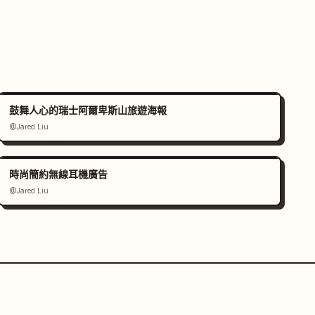
鼓舞人心的瑞士阿爾卑斯山旅遊海報
@Jared Liu
時尚簡約無線耳機廣告
@Jared Liu