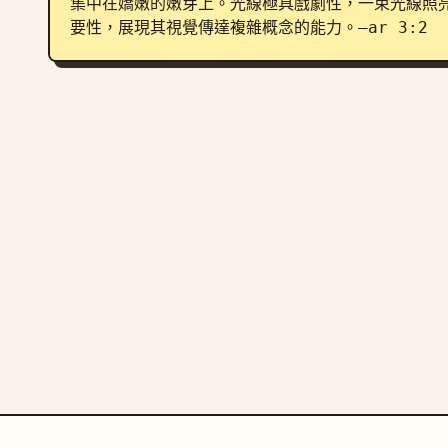
集中在嬌嫩的嫩芽上。光線極具戲劇性，一束光線照
要性，展現其視覺傳達複雜概念的能力。–ar 3:2