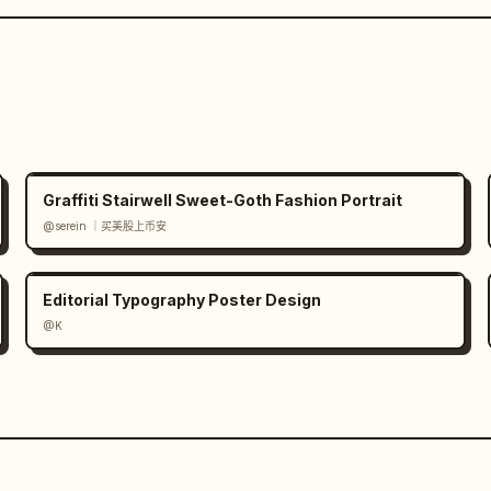
Graffiti Stairwell Sweet-Goth Fashion Portrait
@serein ｜买美股上币安
Editorial Typography Poster Design
@K