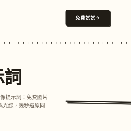
免費試試
示詞
圖像提示詞：免費圖片
與光線，幾秒還原同