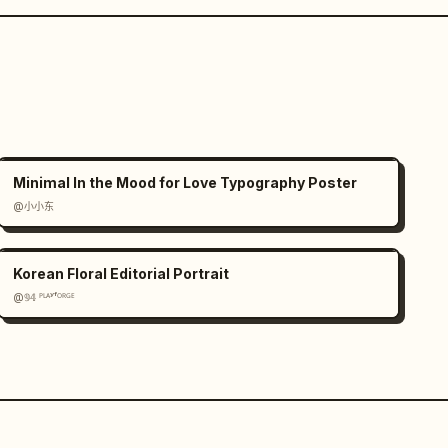
Minimal In the Mood for Love Typography Poster
@小小东
Korean Floral Editorial Portrait
@𝟡𝟜 ᴾᴸᴬʸᶠᴼᴿᴳᴱ