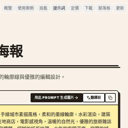
概覽
使用案例
技能
提示詞
定價
下載
部落格
更新
海報
的輪廓線與優雅的編輯設計。
用此 PROMPT 生成圖片
翻譯前
，手繪城市素描風格，柔和的墨線輪廓，水彩渲染，建築
在地商店，電影感視角，溫暖的自然光，優雅的旅遊雜誌