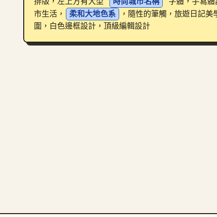
排版，左上方有大型 
時尚城市名稱
 字體，手寫
市生活，
柔和大地色系
，隨性的筆觸，旅遊日記美
圍，白色邊框設計，頂級編輯設計