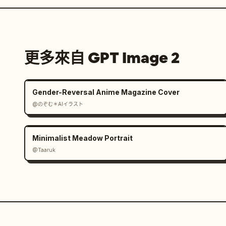
更多來自 GPT Image 2
Gender-Reversal Anime Magazine Cover
@のぞむ＊AIイラスト
Minimalist Meadow Portrait
@Taaruk