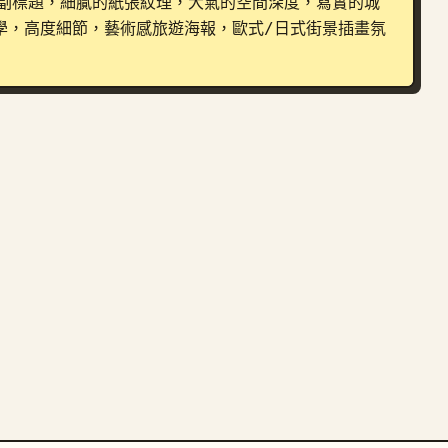
體副標題，細膩的紙張紋理，大氣的空間深度，寫實的城
學，高度細節，藝術感旅遊海報，歐式/日式街景插畫氛