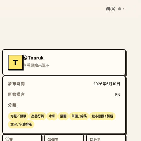
@Taaruk
T
查看原始來源
發布時間
2026年5月10日
原始語言
EN
分類
海報／傳單
產品行銷
水彩
插圖
草圖 / 線稿
城市景觀 / 街道
文字 / 字體排版
讚
瀏覽
分享