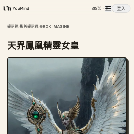
登入
YouMind
概覽
提示詞
›
影片提示詞
›
GROK IMAGINE
天界鳳凰精靈女皇
使用案例
技能
提示詞
定價
下載