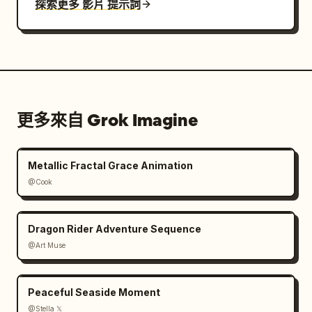
探索更多 影片 提示詞
更多來自 Grok Imagine
Metallic Fractal Grace Animation
@Cook
Dragon Rider Adventure Sequence
@Art Muse
Peaceful Seaside Moment
@Stella 𝕏