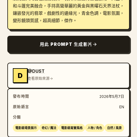
和斗篷完美融合，手持高聳華麗的黃金與黑曜石天界法杖，
鑲嵌發光的翡翠，戲劇性的邊緣光，青金色調，電影氛圍，
變形鏡頭質感，超高細節，傑作。
用此 PROMPT 生成影片
@DUST
D
查看原始來源
發布時間
2026年5月7日
原始語言
EN
分類
電影級場景展示
奇幻 / 魔法
電影級寫實風格
人物 / 角色
自然 / 風景