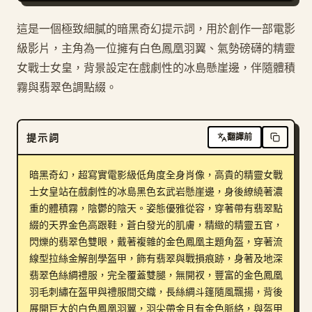
這是一個極致細膩的暗黑奇幻提示詞，用於創作一部電影
級影片，主角為一位擁有白色鳳凰羽翼、氣勢磅礴的精靈
女戰士女皇，背景設定在戲劇性的冰島懸崖邊，伴隨體積
霧與翡翠色調點綴。
提示詞
翻譯前
暗黑奇幻，超寫實電影級低角度全身肖像，高貴的精靈女戰
士女皇站在戲劇性的冰島黑色玄武岩懸崖邊，身後繚繞著濃
重的體積霧，陰鬱的陰天。姿態優雅從容，穿著帶有翡翠點
綴的天界金色高跟鞋，蒼白發光的肌膚，精緻的精靈五官，
閃爍的翡翠色雙眼，戴著複雜的金色鳳凰主題角盔，穿著流
線型拉絲金解剖學盔甲，飾有翡翠與戰損痕跡，身著及地深
翡翠色絲綢禮服，完全覆蓋雙腿，無開衩，豐富的金色鳳凰
羽毛刺繡在盔甲與禮服間交織，長絲綢斗篷隨風飄揚，背後
展開巨大的白色鳳凰羽翼，羽尖帶金且有金色脈絡，與盔甲