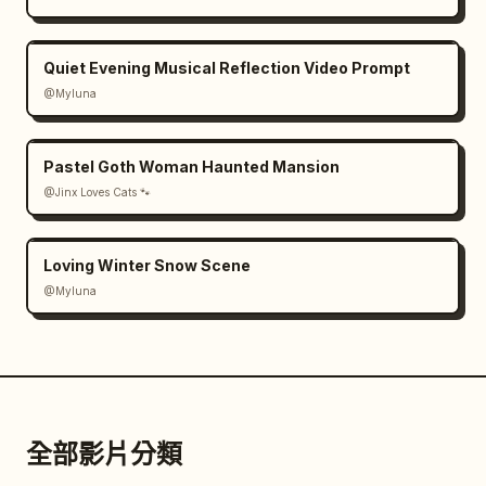
Quiet Evening Musical Reflection Video Prompt
@Myluna
Pastel Goth Woman Haunted Mansion
@Jinx Loves Cats 🐾
Loving Winter Snow Scene
@Myluna
全部影片分類