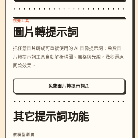
視覺工具
圖片轉提示詞
/imagine prompt: cinemati
把任意圖片轉成可重複使用的 AI 圖像提示詞：免費圖
c, cyberpunk sunset, neon
片轉提示詞工具自動解析構圖、風格與光線，幾秒還原
colors, 8k --v 6.0
同款效果。
免費圖片轉提示詞
其它提示詞功能
依模型瀏覽