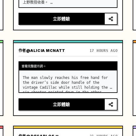
上野教授收養。 …
立即體驗
作者
@ALICIA MCNATT
17 HOURS AGO
查看完整提示詞
The man slowly reaches his free hand for 
the driver’s side door handle of the 
vintage Cadillac while still holding the 
six-shooter pointed down in the other 
hand. …
立即體驗