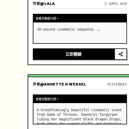
作者
@LALA
2 DAYS AGO
查看完整提示詞
10-second cinematic sequence. …
立即體驗
作者
@ANNETTE H WENSEL
YESTERDAY
查看完整提示詞
A breathtakingly beautiful cinematic scene 
from Game of Thrones: Daenerys Targaryen 
riding her magnificent black dragon Drogon 
high above the rugged cliffs and turquoise 
waters of Westeros at golden hour. …