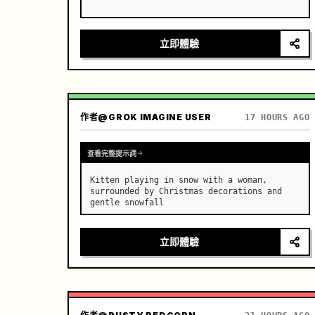
立即體驗
作者
@GROK IMAGINE USER
17 HOURS AGO
查看完整提示詞
Kitten playing in snow with a woman, 
surrounded by Christmas decorations and 
gentle snowfall
立即體驗