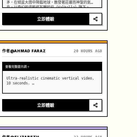
矛，在傾盆大雨中降臨地球，散發著莊嚴而神聖的氣
息，以奇幻的姿態從瓦爾哈拉（Valhalla）降下。
立即體驗
作者
@AHMAD FARAZ
20 HOURS AGO
查看完整提示詞
Ultra-realistic cinematic vertical video, 
10 seconds. …
立即體驗