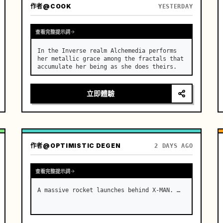
作者
@COOK
YESTERDAY
查看完整提示詞
In the Inverse realm Alchemedia performs 
her metallic grace among the fractals that 
accumulate her being as she does theirs.
立即體驗
作者
@OPTIMISTIC DEGEN
2 DAYS AGO
查看完整提示詞
A massive rocket launches behind X-MAN. …