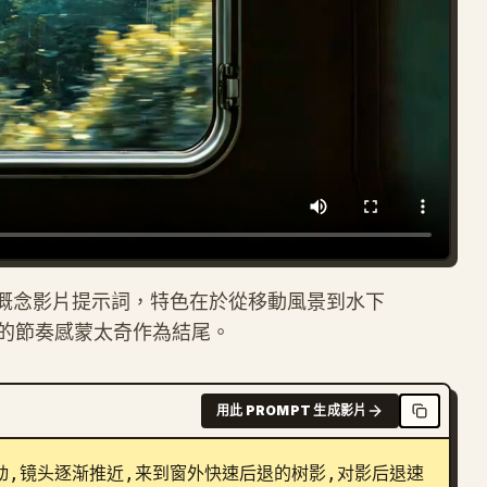
影級品牌概念影片提示詞，特色在於從移動風景到水下
的節奏感蒙太奇作為結尾。
用此 PROMPT 生成影片
动,镜头逐渐推近,来到窗外快速后退的树影,对影后退速