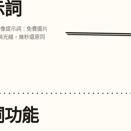
示詞
圖像提示詞：免費圖片
與光線，幾秒還原同
詞功能