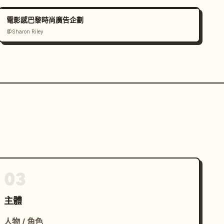
電影感巴黎時尚廣告企劃
@Sharon Riley
03
主體
人物 / 角色