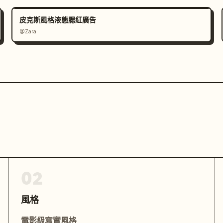
皮克斯風格液態腮紅廣告
@Zara
02
風格
電影級寫實風格