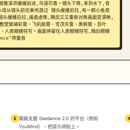
头顺着溪流缓缓前进,鸟语花香。镜头下移,来到水下,音
的水母从镜头前优美地游过 镜头缓缓后拉,有一群小鱼晃
镜头缓缓后拉,画面虚焦,随后又又重新对焦画面变清晰,
、教堂玻璃彩窗、飞机舷窗、弯顶天窗、黑枫窗、百叶
、人类眼睛特写。画面停留在人类眼睛特写,随后眼睛
nce"带重音
開啟支援 Seedance 2.0 的平台（例如
2
YouMind），把提示詞貼上。