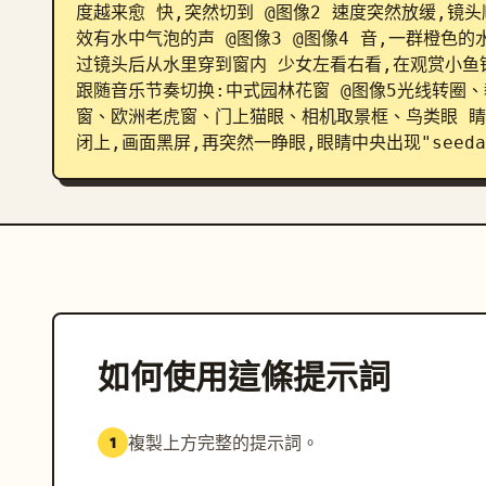
度越来愈 快,突然切到 @图像2 速度突然放缓,镜
效有水中气泡的声 @图像3 @图像4 音,一群橙色
过镜头后从水里穿到窗内 少女左看右看,在观赏小鱼
跟随音乐节奏切换:中式园林花窗 @图像5光线转圈
窗、欧洲老虎窗、门上猫眼、相机取景框、鸟类眼 睛
闭上,画面黑屏,再突然一睁眼,眼睛中央出现"seeda
如何使用這條提示詞
複製上方完整的提示詞。
1