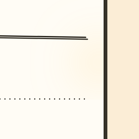
/imagine prompt: cinematic, cyberpunk s
unset, neon colors, 8k --v 6.0