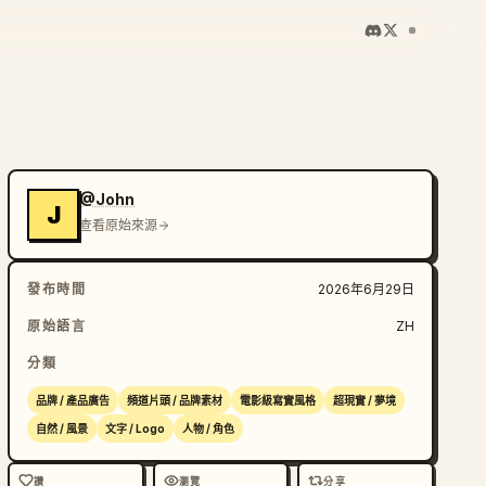
@John
J
查看原始來源
發布時間
2026年6月29日
原始語言
ZH
分類
品牌 / 產品廣告
頻道片頭 / 品牌素材
電影級寫實風格
超現實 / 夢境
自然 / 風景
文字 / Logo
人物 / 角色
讚
瀏覽
分享