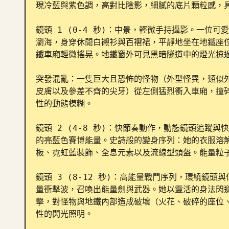
現冷藍與紫色調，高對比陰影，細膩的底片顆粒感，具
鏡頭 1 (0-4 秒)：中景，輕微手持攝影。一位可
瀏海，身穿休閒白襯衫與百褶裙，平靜地坐在地鐵座
鐵車廂輕微搖晃。地鐵窗外可見黑暗隧道中的燈光掠過
突發混亂：一隻巨大且恐怖的怪物（外型怪異，類似
皮膚以及參差不齊的尖牙）從左側猛烈衝入車廂，撞
性的動態模糊。

鏡頭 2 (4-8 秒)：快節奏動作，動態鏡頭追蹤
的亮藍色賽博能量。史詩般的變身序列：她的衣服溶
板、霓虹藍裝飾、全息元素以及流線型頭盔。能量粒子
鏡頭 3 (8-12 秒)：高能量戰鬥序列，環繞鏡
量衝擊波，召喚出能量劍與武器。她以靈活的身法閃
擊，對怪物與地鐵內部造成破壞（火花、破碎的座位
性的閃光照明。
