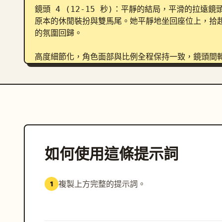
鏡頭 4 (12-15 秒)：平靜的結局，平滑的拉
原本的休閒裝扮與雙馬尾。她平靜地坐回座位上，拾
的氛圍回歸。

高度細節化，角色面部與比例全程保持一致，鏡頭間
效具備真實物理效果，無文字，無浮水印，16:9 比例，
如何使用這條提示詞
複製上方完整的提示詞。
1