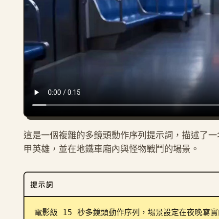
這是一個複雜的多鏡頭動作序列提示詞，描述了一
甲英雄，並在地鐵車廂內與怪物戰鬥的場景。
提示詞
電影級 15 秒多鏡頭動作序列，場景設定在夜晚寫