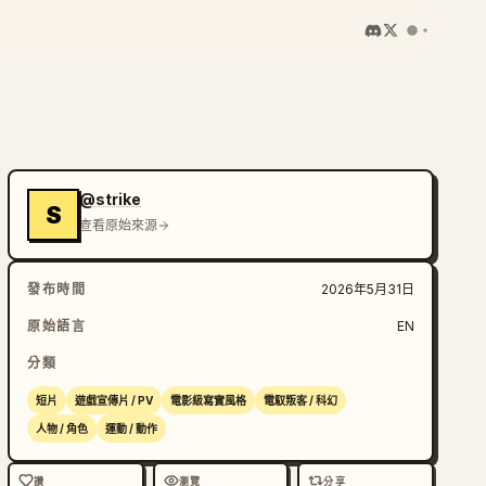
@strike
S
查看原始來源
發布時間
2026年5月31日
原始語言
EN
分類
短片
遊戲宣傳片 / PV
電影級寫實風格
電馭叛客 / 科幻
人物 / 角色
運動 / 動作
讚
瀏覽
分享