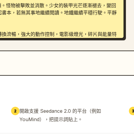
遠鏡頭。怪物被擊敗並消散。少女的裝甲光芒逐漸褪去，變回
起書本，若無其事地繼續閱讀。地鐵繼續平穩行駛。平靜
轉換流暢，強大的動作控制，電影級燈光，碎片與能量特
1080p 或更高解析度，流暢的 24fps 動態。
開啟支援 Seedance 2.0 的平台（例如
2
YouMind），把提示詞貼上。