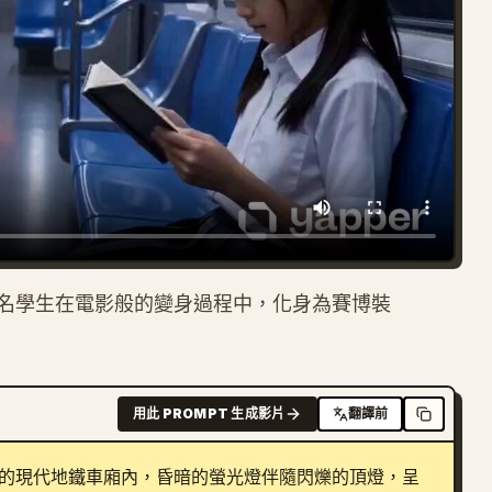
名學生在電影般的變身過程中，化身為賽博裝
用此 PROMPT 生成影片
翻譯前
實的現代地鐵車廂內，昏暗的螢光燈伴隨閃爍的頂燈，呈