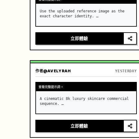
Use the uploaded reference image as the 
exact character identity. …
立即體驗
作者
@AVELYRAH
YESTERDAY
查看完整提示詞
A cinematic 8k luxury skincare commercial 
sequence. …
立即體驗