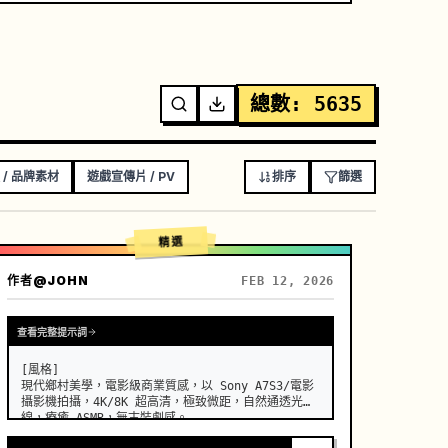
總數
:
5635
 / 品牌素材
遊戲宣傳片 / PV
排序
篩選
精選
作者
@JOHN
FEB 12, 2026
查看完整提示詞
[風格]

現代鄉村美學，電影級商業質感，以 Sony A7S3/電影
攝影機拍攝，4K/8K 超高清，極致微距，自然通透光
線，療癒 ASMR，無古裝劇感。
