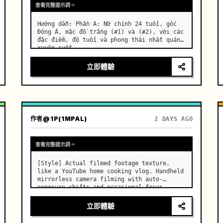
查看完整提示詞
Hướng dẫn: Phần A: Nữ chính 24 tuổi, gốc 
Đông Á, mặc đồ trắng (#1) và (#2), với các 
đặc điểm, độ tuổi và phong thái nhất quán 
xuyên suốt. …
立即體驗
作者
@1P(1MPAL)
2 DAYS AGO
查看完整提示詞
[Style] Actual filmed footage texture, 
like a YouTube home cooking vlog. Handheld 
mirrorless camera filming with auto-
exposure shifts and occasional focus 
hunting. Real-time speed, lens dust 
flares, sharp digital sensor quality. 
立即體驗
[Color/Lighting] Warm summer mo…