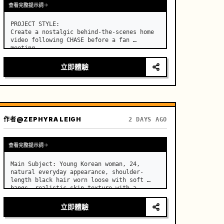
查看完整提示詞
PROJECT STYLE:

Create a nostalgic behind-the-scenes home 
video following CHASE before a fan 
meeting. …
立即體驗
作者
@ZEPHYRA LEIGH
2 DAYS AGO
查看完整提示詞
Main Subject: Young Korean woman, 24, 
natural everyday appearance, shoulder-
length black hair worn loose with soft 
bangs, realistic skin texture with a 
natural evening glow, minimal makeup, 
relaxed and cheerful personality. …
立即體驗