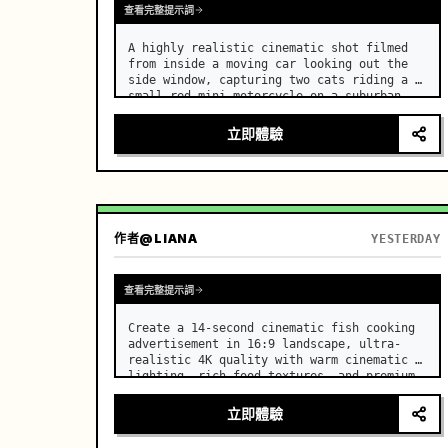
查看完整提示詞
A highly realistic cinematic shot filmed 
from inside a moving car looking out the 
side window, capturing two cats riding a 
small red mini motorcycle on a suburban 
road. …
立即體驗
作者
@LIANA
YESTERDAY
查看完整提示詞
Create a 14-second cinematic fish cooking 
advertisement in 16:9 landscape, ultra-
realistic 4K quality with warm cinematic 
lighting, rich food textures, and premium 
commercial aesthetics. …
立即體驗