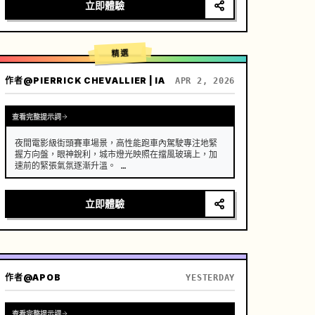
[場景]

立即體驗
維護良好的現代農舍開放式廚房，背景是鬱鬱蔥蔥的菜
園，陽光普照。

[人物]

精選
現代鄉村創作者，黑色長髮隨意用木簪盤起，身穿深藍
色舒適亞麻服飾，妝容清透，眼神專注而平和。

作者
@PIERRICK CHEVALLIER | IA
APR 2, 2026
[鏡頭細節]

[00:00-00:05] 鏡頭 1：晨間採摘 (The 
Freshness)

查看完整提示詞
畫面：高清特寫。晨光以側逆光打在植物上。

動作：創作者的赤裸雙手（修長、潔淨的手指）從藤蔓…
夜間電影級街頭賽車場景，高性能跑車內駕駛專注地緊
握方向盤，眼神銳利，城市燈光映照在擋風玻璃上，加
速前的緊張氣氛逐漸升溫。 …
立即體驗
作者
@APOB
YESTERDAY
查看完整提示詞