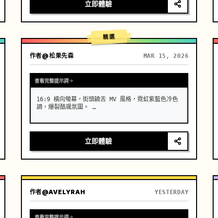
的冷色調。[00:00-00:05] 鏡頭 1：高級訂製入場與
立即體驗
瓷肌。攝影機位置：極低角度仰拍，超長焦鏡頭推近。
動作：一位具有高度辨識度、時尚臉孔的亞洲女模特
兒，在水面上酷酷地行走。效果：她穿的不是布料，而
是一件由流動的、真實的液態青花瓷製成的長裙。隨著
精選
她…
作者
@松果先森
MAR 15, 2026
查看完整提示詞
16:9 橫向螢幕，街頭饒舌 MV 風格，霓虹紫藍色冷色
調，爆裂酷颯氛圍。 …
立即體驗
作者
@AVELYRAH
YESTERDAY
查看完整提示詞