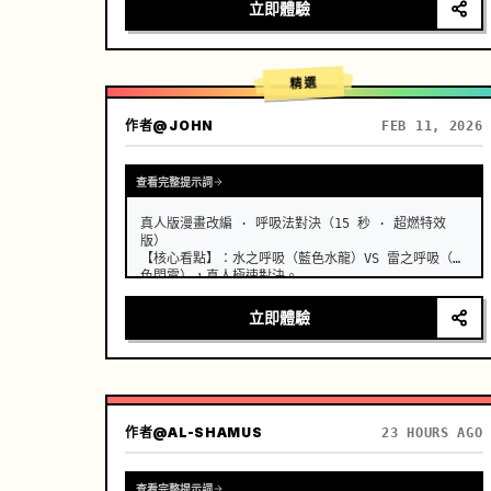
疵，真實的胸部隨著呼吸輕微起伏，淺景深，奶油般模
立即體驗
糊的背景，溫暖的膠片顆粒感，8K 銳利，日系青春克制
的心動窒息感。 …
精選
作者
@JOHN
FEB 11, 2026
查看完整提示詞
真人版漫畫改編 · 呼吸法對決（15 秒 · 超燃特效
版）

【核心看點】：水之呼吸（藍色水龍）VS 雷之呼吸（金
色閃電），真人極速對決。 …
立即體驗
作者
@AL-SHAMUS
23 HOURS AGO
查看完整提示詞