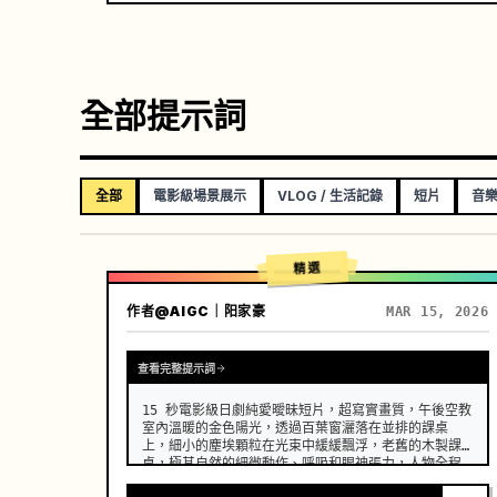
全部提示詞
全部
電影級場景展示
VLOG / 生活記錄
短片
音樂
精選
作者
@AIGC｜阳家豪
MAR 15, 2026
查看完整提示詞
15 秒電影級日劇純愛曖昧短片，超寫實畫質，午後空教
室內溫暖的金色陽光，透過百葉窗灑落在並排的課桌
上，細小的塵埃顆粒在光束中緩緩飄浮，老舊的木製課
桌，極其自然的細微動作、呼吸和眼神張力，人物全程
保持一致的面部、服裝和髮型，沒有變形、漂移或瑕