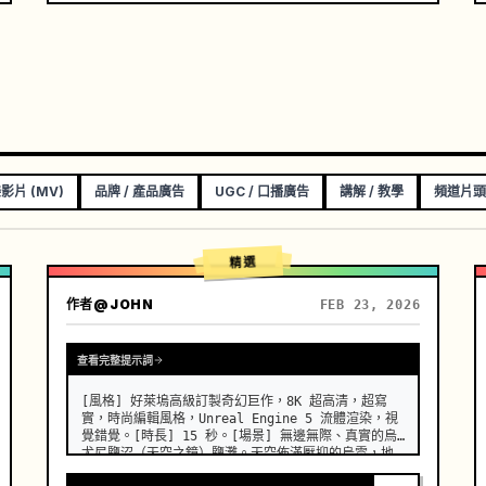
影片 (MV)
品牌 / 產品廣告
UGC / 口播廣告
講解 / 教學
頻道片頭
精選
作者
@JOHN
FEB 23, 2026
查看完整提示詞
[風格] 好萊塢高級訂製奇幻巨作，8K 超高清，超寫
實，時尚編輯風格，Unreal Engine 5 流體渲染，視
覺錯覺。[時長] 15 秒。[場景] 無邊無際、真實的烏
尤尼鹽沼（天空之鏡）鹽灘。天空佈滿壓抑的烏雲，地
面完美地反射一切，如同鏡子一般，整體畫面呈現極簡