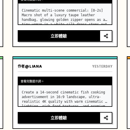
Cinematic multi-scene commercial: [0-2s] 
Macro shot of a luxury taupe leather 
handbag, glowing golden zipper opens as a 
tiny woman in a white silk dress steps out 
holding a skincare bottle with magical 
sparkles. …
立即體驗
作者
@LIANA
YESTERDAY
查看完整提示詞
Create a 14-second cinematic fish cooking 
advertisement in 16:9 landscape, ultra-
realistic 4K quality with warm cinematic 
lighting, rich food textures, and premium 
commercial aesthetics. …
立即體驗