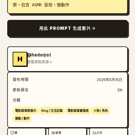
樂。包含 ASMR 音效。慢動作
用此 PROMPT 生成影片
@hedoήist
H
查看原始來源
發布時間
2026年5月15日
原始語言
EN
分類
電影級場景展示
Vlog / 生活記錄
電影級寫實風格
人物 / 角色
運動 / 動作
讚
瀏覽
分享