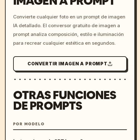
IMAGEN A PROMPT
/imagine prompt: cinemati
Convierte cualquier foto en un prompt de imagen
c, cyberpunk sunset, neon
IA detallado. El conversor gratuito de imagen a
colors, 8k --v 6.0
prompt analiza composición, estilo e iluminación
para recrear cualquier estética en segundos.
CONVERTIR IMAGEN A PROMPT
OTRAS FUNCIONES
DE PROMPTS
POR MODELO