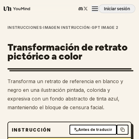
Iniciar sesión
YouMind
Resumen
INSTRUCCIONES
›
IMAGEN INSTRUCCIÓN
›
GPT IMAGE 2
Transformación de retrato
Casos de uso
pictórico a color
Habilidades
1
Transforma un retrato de referencia en blanco y
Prompts
negro en una ilustración pintada, colorida y
expresiva con un fondo abstracto de tinta azul,
manteniendo el bloque de censura facial.
Precios
Descargar
INSTRUCCIÓN
Antes de traducir