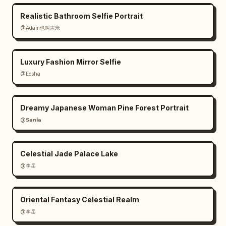
beige arena, sombras marrón oscuro
.
Realistic Bathroom Selfie Portrait
@Adam也叫吉米
Luxury Fashion Mirror Selfie
@Eesha
Dreamy Japanese Woman Pine Forest Portrait
@𝗦𝗮𝗻𝗶𝗮
Celestial Jade Palace Lake
@李岳
Oriental Fantasy Celestial Realm
@李岳