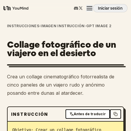
Iniciar sesión
YouMind
Resumen
INSTRUCCIONES
›
IMAGEN INSTRUCCIÓN
›
GPT IMAGE 2
Collage fotográfico de un
Casos de uso
viajero en el desierto
Habilidades
Crea un collage cinematográfico fotorrealista de
Prompts
cinco paneles de un viajero rudo y anónimo
posando entre dunas al atardecer.
Precios
INSTRUCCIÓN
Antes de traducir
Descargar
Objetivo: Crear un collage fotográfico 