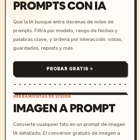
PROMPTS CON IA
Que la IA busque entre decenas de miles de
prompts. Filtrá por modelo, rango de fechas y
palabras clave, y ordená por interacción: vistas,
guardados, reposts y más.
PROBAR GRATIS
HERRAMIENTAS DE VISIÓN
IMAGEN A PROMPT
/imagine prompt: cinemati
Convierte cualquier foto en un prompt de imagen
c, cyberpunk sunset, neon
IA detallado. El conversor gratuito de imagen a
colors, 8k --v 6.0