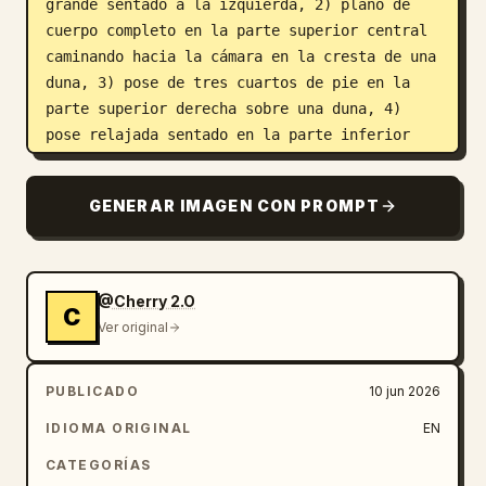
grande sentado a la izquierda, 2) plano de 
cuerpo completo en la parte superior central 
caminando hacia la cámara en la cresta de una 
duna, 3) pose de tres cuartos de pie en la 
parte superior derecha sobre una duna, 4) 
pose relajada sentado en la parte inferior 
central sobre la arena, 5) vista trasera en 
la parte inferior derecha caminando hacia el 
GENERAR IMAGEN CON PROMPT
atardecer.

Detalles del sujeto: El personaje tiene 
cabello oscuro, rizado y de longitud media
, 
@Cherry 2.O
C
piel bronceada, complexión atlética y 
Ver original
delgada, barba incipiente o corta sugerida 
pero con el rostro oculto. El atuendo es una 
PUBLICADO
10 jun 2026
vestimenta postapocalíptica de desierto en 
capas con tonos tierra apagados: parka larga 
IDIOMA ORIGINAL
EN
de color oliva-marrón desgastada con lazos 
CATEGORÍAS
sueltos y bordes deshilachados, camiseta 