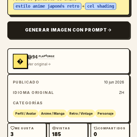
estilo anime japonés retro
+
cel shading
Blog
Actualizaciones
GENERAR IMAGEN CON PROMPT
@𝟡𝟜 ᴾᴸᴬʸᶠᴼᴿᴳᴱ
�
Ver original
PUBLICADO
10 jun 2026
IDIOMA ORIGINAL
ZH
CATEGORÍAS
Perfil / Avatar
Anime / Manga
Retro / Vintage
Personaje
ME GUSTA
VISTAS
COMPARTIDOS
3
185
0