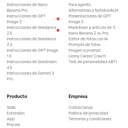
Instrucciones de Nano
Para agents
Banana Pro
Alternativas a NotebookLM
Instrucciones de GPT
Presentaciones de GPT
Image 2
Image 2
Instrucciones de Seedance
Markdown a artículo de 𝕏
2.5
Nano Banana 2 vs. Pro
Instrucciones de Seedance
Editor de fotos con IA
2.0
Prompts de fotos
Instrucciones de GPT Image
Imagen a prompt
1.5
Lenny Career Coach
Instrucciones de Seedream
Test de personalidad ABTI
4.5
Instrucciones de Gemini 3
Pro
Producto
Empresa
Skills
Contáctanos
Extensión
Política de privacidad
App
Términos y condiciones
Precios