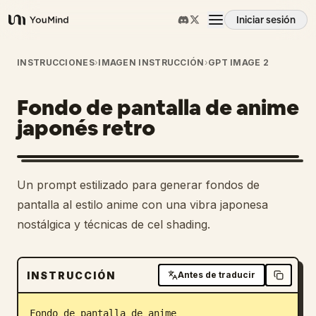
Iniciar sesión
YouMind
Resumen
INSTRUCCIONES
›
IMAGEN INSTRUCCIÓN
›
GPT IMAGE 2
Fondo de pantalla de anime
Casos de uso
japonés retro
Habilidades
Un prompt estilizado para generar fondos de
Prompts
pantalla al estilo anime con una vibra japonesa
nostálgica y técnicas de cel shading.
Precios
INSTRUCCIÓN
Antes de traducir
Descargar
Fondo de pantalla de anime 