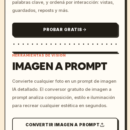
palabras clave, y ordená por interacción: vistas,
guardados, reposts y más.
PROBAR GRATIS
HERRAMIENTAS DE VISIÓN
IMAGEN A PROMPT
/imagine prompt: cinemati
Convierte cualquier foto en un prompt de imagen
c, cyberpunk sunset, neon
IA detallado. El conversor gratuito de imagen a
colors, 8k --v 6.0
prompt analiza composición, estilo e iluminación
para recrear cualquier estética en segundos.
CONVERTIR IMAGEN A PROMPT