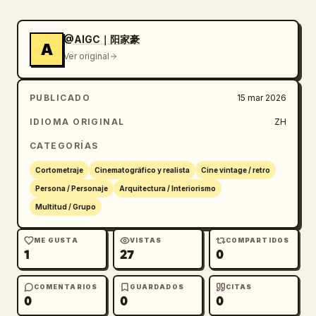
naturalmente rosada y tierna, una ligera e 
involuntaria curvatura de la comisura de su 
@AIGC｜阳家豪
A
boca por la concentración, respiración ligera 
Ver original
y uniforme.

4-9 segundos: Se cambia a un primer plano del 
PUBLICADO
15 mar 2026
chico. El cuello de su uniforme escolar está 
ligeramente suelto, apoya el codo en el 
IDIOMA ORIGINAL
ZH
pupitre y gira la cabeza en secreto para 
CATEGORÍAS
mirarla, sus ojos llenos de afecto y ternura 
suaves y contenidos, sus pupilas ligeramente 
Cortometraje
Cinematográfico y realista
Cine vintage / retro
dilatadas, su nuez de Adán se mueve 
Persona / Personaje
Arquitectura / Interiorismo
suavemente. De repente, al notar que ella 
Multitud / Grupo
detiene su pluma, él rápidamente y con 
nerviosismo gira la cabeza para fingir que 
ME GUSTA
VISTAS
COMPARTIDOS
1
27
0
mira sus propias notas, sus lóbulos de las 
orejas se ponen ligeramente rojos, sus dedos 
tiemblan ligeramente mientras sujeta el 
COMENTARIOS
GUARDADOS
CITAS
0
0
0
bolígrafo, ocasionalmente la mira por debajo 