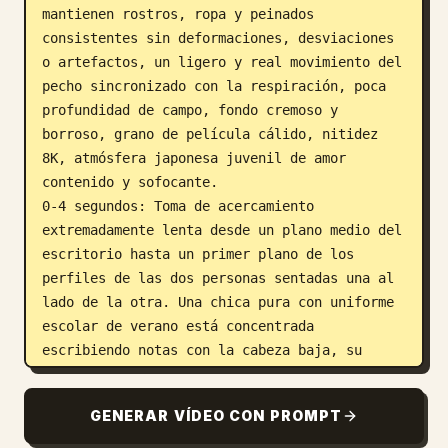
mantienen rostros, ropa y peinados 
consistentes sin deformaciones, desviaciones 
o artefactos, un ligero y real movimiento del 
pecho sincronizado con la respiración, poca 
profundidad de campo, fondo cremoso y 
borroso, grano de película cálido, nitidez 
8K, atmósfera japonesa juvenil de amor 
contenido y sofocante.

0-4 segundos: Toma de acercamiento 
extremadamente lenta desde un plano medio del 
escritorio hasta un primer plano de los 
perfiles de las dos personas sentadas una al 
lado de la otra. Una chica pura con uniforme 
escolar de verano está concentrada 
escribiendo notas con la cabeza baja, su 
largo cabello negro y los mechones sueltos 
junto a sus orejas son suavemente levantados 
GENERAR VÍDEO CON PROMPT
por una ligera brisa, sus largas pestañas 
proyectan sombras sutiles, su piel es 