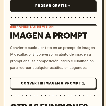
PROBAR GRATIS
HERRAMIENTAS DE VISIÓN
IMAGEN A PROMPT
/imagine prompt: cinemati
Convierte cualquier foto en un prompt de imagen
c, cyberpunk sunset, neon
IA detallado. El conversor gratuito de imagen a
colors, 8k --v 6.0
prompt analiza composición, estilo e iluminación
para recrear cualquier estética en segundos.
CONVERTIR IMAGEN A PROMPT