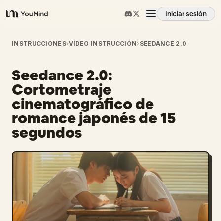
Iniciar sesión
YouMind
Resumen
INSTRUCCIONES
›
VÍDEO INSTRUCCIÓN
›
SEEDANCE 2.0
Seedance 2.0:
Casos de uso
Cortometraje
cinematográfico de
Habilidades
romance japonés de 15
segundos
Prompts
Precios
Descargar