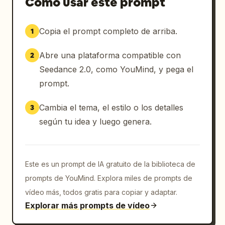
Cómo usar este prompt
luego tartamudea con nerviosismo y en voz 
baja en respuesta, "N-nada...". La chica 
Copia el prompt completo de arriba.
1
susurra aún más bajo, mordiéndose el labio y 
mirándolo de nuevo, continuando susurrando, 
Abre una plataforma compatible con
2
"...Mentiroso.". El chico hace una pausa, 
luego suspira suavemente y susurra, "...Solo 
Seedance 2.0, como YouMind, y pega el
te miraba a ti.", la comisura de su boca se 
prompt.
curva lentamente en una sonrisa tímida, suave 
y torcida, aparecen finas líneas en las 
Cambia el tema, el estilo o los detalles
3
comisuras de sus ojos y su respiración se 
según tu idea y luego genera.
profundiza notablemente. Una corriente 
invisible parece tirar de la tensión ambigua 
entre sus rostros, compartiendo la 
temperatura de su respiración, el fondo se 
Este es un prompt de IA gratuito de la biblioteca de
funde completamente en capas de manchas de 
prompts de YouMind. Explora miles de prompts de
luz cremosas y oníricas, halos cálidos y 
vídeo más, todos gratis para copiar y adaptar.
finas partículas de aire.

Explorar más prompts de vídeo
La sincronización labial es natural y 
precisa, los microtemblores emocionales y la 