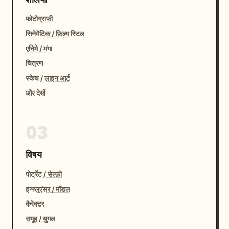
फोटोग्राफी
सिनेमैटिक / फ़िल्म स्टिल
एनिमे / मंगा
चित्रण
स्केच / लाइन आर्ट
और देखें
03
विषय
पोर्ट्रेट / सेल्फ़ी
इन्फ्लुएंसर / मॉडल
कैरेक्टर
समूह / युगल