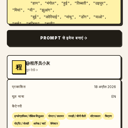
        "हान", "मंगोल", "हुई", "तिब्बती", "उइघुर", 
"मियां", "यी", "झुआंग",

        "बुई", "कोरियाई", "मांचू", "डोंग", "याओ", 
"बाई", "तुजिया", "हानी",

        "कज़ाख", "दाई", "ली", "लिसु", "वा", "शे", 
"गाओशान", "लाहु",

PROMPT से इमेज बनाएं
        "शुई", "दोंगक्सियांग", "नाक्सी", "जिंगपो", 
"किर्गिज़", "तू", "दाउर", "मुलाओ",

        "कियांग", "बलंग", "सालार", "माओनान", 
@程序员小灰
"गेलाओ", "शिबे", "अचांग", "पुमी",

程
मूल देखें
        "ताजिक", "नू", "उज़्बेक", "रूसी", "एवेंकी", 
"देआंग", "बाओआन", "युगुर",

        "जिंग", "तातार", "डुलोंग", "ओरोचेन", "हेझे", 
प्रकाशित
18 अप्रैल 2026
"मेनबा", "लुओबा", "जिनो"

मूल भाषा
EN
      ]

    }

कैटेगरी
  }

इन्फोग्राफिक / शैक्षिक विज़ुअल
पोस्टर / फ़्लायर
स्याही / चीनी शैली
वॉटरकलर
चित्रण
}
पोर्ट्रेट / सेल्फ़ी
आरेख / चार्ट
कैरेक्टर