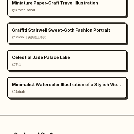
Miniature Paper-Craft Travel Illustration
@simeon-sanai
Graffiti Stairwell Sweet-Goth Fashion Portrait
@serein ｜买美股上币安
Celestial Jade Palace Lake
@李岳
Minimalist Watercolor Illustration of a Stylish Woman
@Sairah