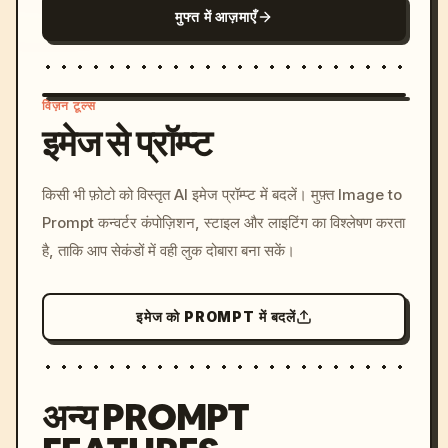
मुफ्त में आज़माएँ
विज़न टूल्स
इमेज से प्रॉम्प्ट
/imagine prompt: cinemati
किसी भी फ़ोटो को विस्तृत AI इमेज प्रॉम्प्ट में बदलें। मुफ़्त Image to
c, cyberpunk sunset, neon
Prompt कन्वर्टर कंपोज़िशन, स्टाइल और लाइटिंग का विश्लेषण करता
colors, 8k --v 6.0
है, ताकि आप सेकंडों में वही लुक दोबारा बना सकें।
इमेज को PROMPT में बदलें
अन्य PROMPT