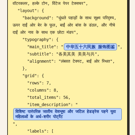
वॉटरकलर, हल्के टोन, विंटेज पेपर टेक्सचर",

ब्लॉग
  "layout": {

    "background": "धुंधले पहाड़ों के साथ सूक्ष्म परिदृश्य, 
ऊपर दाईं ओर बेर के फूल, बाईं ओर बांस के डंठल, और नीचे 
अपडेट
दाईं ओर नाव के साथ एक छोटा मंडप",

    "typography": {

      "main_title": "
中华五十六民族 服饰图鉴
",

      "subtitle": "各美其美 美美与共",

      "alignment": "लंबवत टेक्स्ट, बाईं ओर स्थित",

    },

    "grid": {

      "rows": 7,

      "columns": 8,

      "total_items": 56,

      "item_description": "
विशिष्ट पारंपरिक जातीय वेशभूषा और जटिल हेडड्रेस पहने युवा 
महिलाओं के अर्ध-शरीर पोर्ट्रेट
",

      "labels": [
