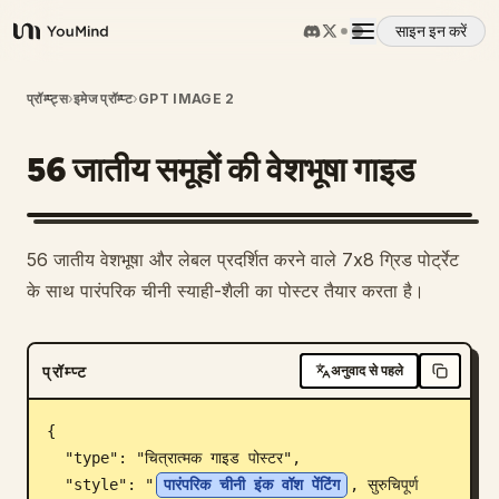
साइन इन करें
YouMind
अवलोकन
प्रॉम्प्ट्स
›
इमेज प्रॉम्प्ट
›
GPT IMAGE 2
56 जातीय समूहों की वेशभूषा गाइड
उपयोग के मामले
कौशल
56 जातीय वेशभूषा और लेबल प्रदर्शित करने वाले 7x8 ग्रिड पोर्ट्रेट
के साथ पारंपरिक चीनी स्याही-शैली का पोस्टर तैयार करता है।
प्रॉम्प्ट
प्रॉम्प्ट
अनुवाद से पहले
मूल्य निर्धारण
{

डाउनलोड
  "type": "चित्रात्मक गाइड पोस्टर",

  "style": "
पारंपरिक चीनी इंक वॉश पेंटिंग
, सुरुचिपूर्ण 