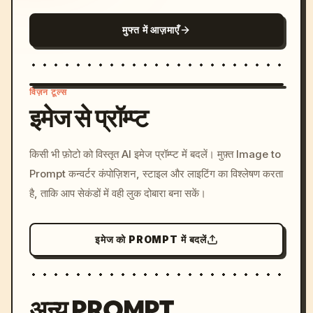
मुफ्त में आज़माएँ
विज़न टूल्स
इमेज से प्रॉम्प्ट
/imagine prompt: cinemati
किसी भी फ़ोटो को विस्तृत AI इमेज प्रॉम्प्ट में बदलें। मुफ़्त Image to
c, cyberpunk sunset, neon
Prompt कन्वर्टर कंपोज़िशन, स्टाइल और लाइटिंग का विश्लेषण करता
colors, 8k --v 6.0
है, ताकि आप सेकंडों में वही लुक दोबारा बना सकें।
इमेज को PROMPT में बदलें
अन्य PROMPT