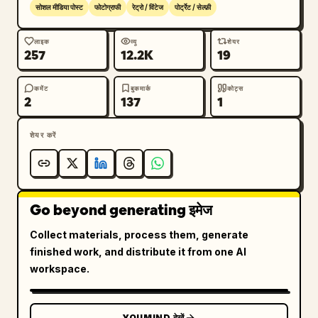
सोशल मीडिया पोस्ट
फोटोग्राफी
रेट्रो / विंटेज
पोर्ट्रेट / सेल्फ़ी
लाइक
व्यू
शेयर
257
12.2K
19
कमेंट
बुकमार्क
कोट्स
2
137
1
शेयर करें
Go beyond generating इमेज
Collect materials, process them, generate
finished work, and distribute it from one AI
workspace.
YOUMIND देखें