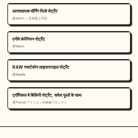
आरामदायक मॉर्निंग पिलो पोर्ट्रेट
@serein ｜买美股上币安
एनीमे कंपेनियन पोर्ट्रेट
@Meem
RAW स्मार्टफोन लाइफस्टाइल पोर्ट्रेट
@𝗦𝗮𝗻𝗶𝗮
ट्रॉपिकल बे बिकिनी पोर्ट्रेट, सफेद फूलों के साथ
@Prompt アトリエ｜AI画像プロンプト