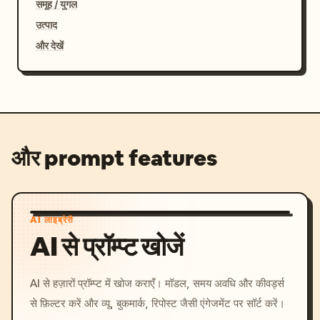
समूह / युगल
उत्पाद
और देखें
और prompt features
AI लाइब्रेरी
AI से प्रॉम्प्ट खोजें
AI से हज़ारों प्रॉम्प्ट में खोज कराएँ। मॉडल, समय अवधि और कीवर्ड्स
से फ़िल्टर करें और व्यू, बुकमार्क, रिपोस्ट जैसी एंगेजमेंट पर सॉर्ट करें।