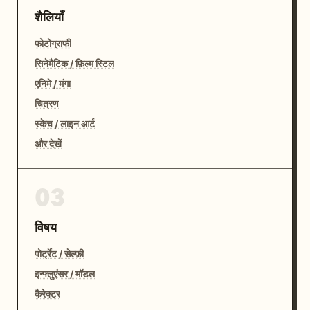
शैलियाँ
फोटोग्राफी
सिनेमैटिक / फ़िल्म स्टिल
एनिमे / मंगा
चित्रण
स्केच / लाइन आर्ट
और देखें
03
विषय
पोर्ट्रेट / सेल्फ़ी
इन्फ्लुएंसर / मॉडल
कैरेक्टर