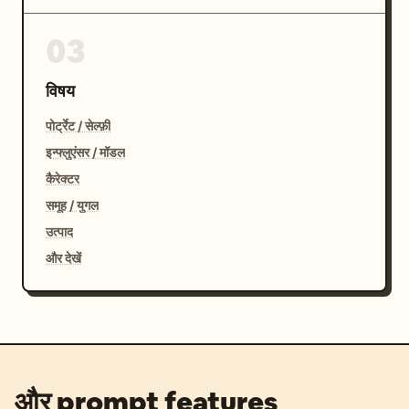
03
विषय
पोर्ट्रेट / सेल्फ़ी
इन्फ्लुएंसर / मॉडल
कैरेक्टर
समूह / युगल
उत्पाद
और देखें
और prompt features