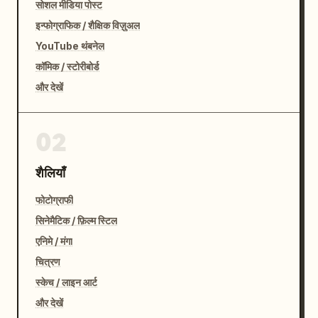
सोशल मीडिया पोस्ट
इन्फोग्राफिक / शैक्षिक विज़ुअल
YouTube थंबनेल
कॉमिक / स्टोरीबोर्ड
और देखें
02
शैलियाँ
फोटोग्राफी
सिनेमैटिक / फ़िल्म स्टिल
एनिमे / मंगा
चित्रण
स्केच / लाइन आर्ट
और देखें