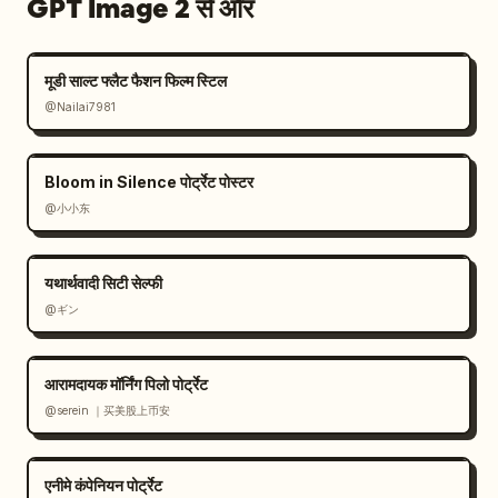
GPT Image 2 से और
मूडी साल्ट फ्लैट फैशन फिल्म स्टिल
@Nailai7981
Bloom in Silence पोर्ट्रेट पोस्टर
@小小东
यथार्थवादी सिटी सेल्फी
@ギン
आरामदायक मॉर्निंग पिलो पोर्ट्रेट
@serein ｜买美股上币安
एनीमे कंपेनियन पोर्ट्रेट