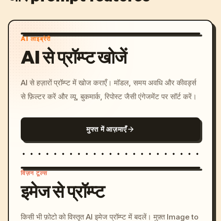
AI लाइब्रेरी
AI से प्रॉम्प्ट खोजें
AI से हज़ारों प्रॉम्प्ट में खोज कराएँ। मॉडल, समय अवधि और कीवर्ड्स
से फ़िल्टर करें और व्यू, बुकमार्क, रिपोस्ट जैसी एंगेजमेंट पर सॉर्ट करें।
मुफ्त में आज़माएँ
विज़न टूल्स
इमेज से प्रॉम्प्ट
/imagine prompt: cinemati
किसी भी फ़ोटो को विस्तृत AI इमेज प्रॉम्प्ट में बदलें। मुफ़्त Image to
c, cyberpunk sunset, neon