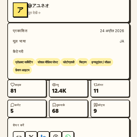
@アユネオ
ア
मूल देखें
प्रकाशित
24 अप्रैल 2026
मूल भाषा
JA
कैटेगरी
प्रोडक्ट मार्केटिंग
सोशल मीडिया पोस्ट
फोटोग्राफी
चित्रण
इन्फ्लुएंसर / मॉडल
फ़ैशन आइटम
लाइक
व्यू
शेयर
81
12.4K
11
कमेंट
बुकमार्क
कोट्स
5
68
9
शेयर करें