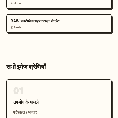
@Meem
RAW स्मार्टफोन लाइफस्टाइल पोर्ट्रेट
@𝗦𝗮𝗻𝗶𝗮
सभी इमेज श्रेणियाँ
01
उपयोग के मामले
प्रोफ़ाइल / अवतार