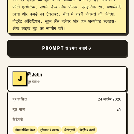
फोटो एस्थेटिक, उथली डेप्थ ऑफ फील्ड, प्राकृतिक रंग, यथार्थवादी 
त्वचा और कपड़े का टेक्सचर, चीन में शहरी रोजमर्रा की जिंदगी, 
पोर्ट्रेट ओरिएंटेशन, सूक्ष्म लेंस फ्लेयर और एक अनपोज्ड स्लाइस-
ऑफ-लाइफ मूड का उपयोग करें।
PROMPT से इमेज बनाएं
@John
J
मूल देखें
प्रकाशित
24 अप्रैल 2026
मूल भाषा
EN
कैटेगरी
सोशल मीडिया पोस्ट
प्रोफ़ाइल / अवतार
फोटोग्राफी
पोर्ट्रेट / सेल्फ़ी