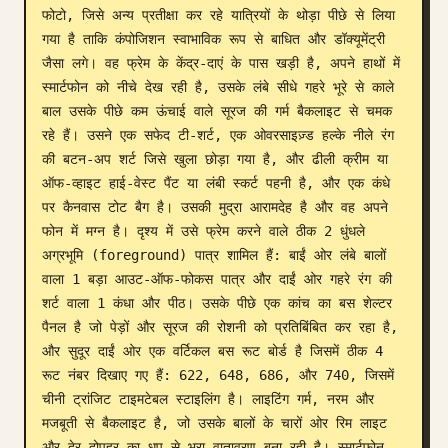
फोटो, जिसे अन्य प्रतीक्षा कर रहे यात्रियों के थोड़ा पीछे से लिया 
ब्लॉग
गया है ताकि कंपोजिशन स्वाभाविक रूप से बाधित और डॉक्यूमेंट्री 
जैसा लगे। वह फ्रेम के केंद्र-दाएं के पास खड़ी है, अपने हाथों में 
स्मार्टफोन को नीचे देख रही है, उसके लंबे सीधे गहरे भूरे से काले 
अपडेट
बाल उसके पीछे कम ऊंचाई वाले सूरज की गर्म बैकलाइट से चमक 
रहे हैं। उसने एक सफेद टी-शर्ट, एक ओवरसाइज़्ड हल्के नीले रंग 
की बटन-अप शर्ट जिसे खुला छोड़ा गया है, और ढीली क्रीम या 
ऑफ-व्हाइट हाई-वेस्ट पैंट या लंबी स्कर्ट पहनी है, और एक कंधे 
पर कैनवास टोट बैग है। उसकी मुद्रा आरामदेह है और वह अपने 
फोन में मग्न है। दृश्य में उसे फ्रेम करने वाले ठीक 2 धुंधले 
अग्रभूमि (foreground) पात्र शामिल हैं: बाईं ओर लंबे बालों 
वाला 1 बड़ा आउट-ऑफ-फोकस पात्र और दाईं ओर गहरे रंग की 
शर्ट वाला 1 कंधा और पीठ। उसके पीछे एक कांच का बस शेल्टर 
पैनल है जो पेड़ों और सूरज की रोशनी को प्रतिबिंबित कर रहा है, 
और सुदूर दाईं ओर एक वर्टिकल बस रूट बोर्ड है जिसमें ठीक 4 
रूट नंबर दिखाए गए हैं: 622, 648, 686, और 740, जिसमें 
चीनी ट्रांजिट टाइमटेबल स्टाइलिंग है। लाइटिंग गर्म, नरम और 
मजबूती से बैकलाइट है, जो उसके बालों के चारों ओर रिम लाइट 
और देर दोपहर का धूप से भरा वातावरण बना रही है। स्मार्टफोन 