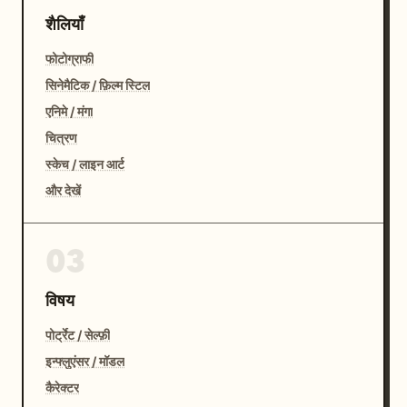
शैलियाँ
फोटोग्राफी
सिनेमैटिक / फ़िल्म स्टिल
एनिमे / मंगा
चित्रण
स्केच / लाइन आर्ट
और देखें
03
विषय
पोर्ट्रेट / सेल्फ़ी
इन्फ्लुएंसर / मॉडल
कैरेक्टर