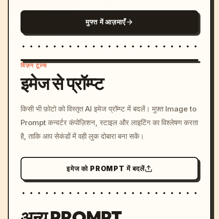
मुफ्त में आज़माएँ
विज़न टूल्स
इमेज से प्रॉम्प्ट
/imagine prompt: cinemati
किसी भी फ़ोटो को विस्तृत AI इमेज प्रॉम्प्ट में बदलें। मुफ़्त Image to
c, cyberpunk sunset, neon
Prompt कन्वर्टर कंपोज़िशन, स्टाइल और लाइटिंग का विश्लेषण करता
colors, 8k --v 6.0
है, ताकि आप सेकंडों में वही लुक दोबारा बना सकें।
इमेज को PROMPT में बदलें
अन्य PROMPT