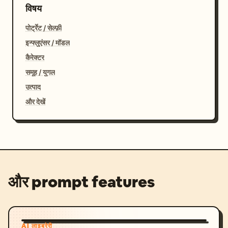
विषय
पोर्ट्रेट / सेल्फ़ी
इन्फ्लुएंसर / मॉडल
कैरेक्टर
समूह / युगल
उत्पाद
और देखें
और prompt features
AI लाइब्रेरी