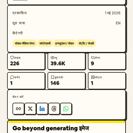
प्रकाशित
1 मई 2026
मूल भाषा
EN
कैटेगरी
सोशल मीडिया पोस्ट
फोटोग्राफी
इन्फ्लुएंसर / मॉडल
पोर्ट्रेट / सेल्फ़ी
लाइक
व्यू
शेयर
226
39.6K
9
कमेंट
बुकमार्क
कोट्स
1
146
1
शेयर करें
Go beyond generating इमेज