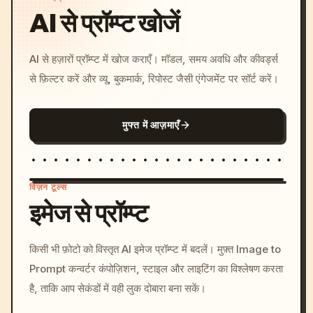
AI से प्रॉम्प्ट खोजें
AI से हज़ारों प्रॉम्प्ट में खोज कराएँ। मॉडल, समय अवधि और कीवर्ड्स
से फ़िल्टर करें और व्यू, बुकमार्क, रिपोस्ट जैसी एंगेजमेंट पर सॉर्ट करें।
मुफ्त में आज़माएँ
विज़न टूल्स
इमेज से प्रॉम्प्ट
/imagine prompt: cinemati
किसी भी फ़ोटो को विस्तृत AI इमेज प्रॉम्प्ट में बदलें। मुफ़्त Image to
c, cyberpunk sunset, neon
Prompt कन्वर्टर कंपोज़िशन, स्टाइल और लाइटिंग का विश्लेषण करता
colors, 8k --v 6.0
है, ताकि आप सेकंडों में वही लुक दोबारा बना सकें।