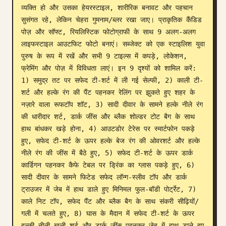
व्यक्ति हो और उसका हेयरस्टाइल, शारीरिक बनावट और पहचान 
ब्लॉग
सुसंगत रहे, लेकिन चेहरा गुमनाम/ब्लर रखा जाए। प्राकृतिक कैंडिड 
पोज़ और सॉफ्ट, रियलिस्टिक फोटोग्राफी के साथ 9 अलग-अलग 
लाइफस्टाइल आउटफिट फोटो बनाएं। सब्जेक्ट को एक स्टाइलिश युवा 
अपडेट
पुरुष के रूप में रखें और सभी 9 टाइल्स में कपड़े, लोकेशन, 
फ्रेमिंग और पोज़ में विविधता लाएं। इन 9 दृश्यों को शामिल करें: 
1) समुद्र तट पर सफेद टी-शर्ट में ली गई सेल्फी, 2) काली टी-
शर्ट और हल्के रंग की पैंट पहनकर रेलिंग पर झुकते हुए शहर के 
नज़ारे वाला रूफटॉप शॉट, 3) सादी दीवार के सामने हल्के नीले रंग 
की धारीदार शर्ट, डार्क जींस और ब्लैक शोल्डर टोट बैग के साथ 
हाथ बांधकर खड़े होना, 4) आउटडोर टेरेस पर स्मार्टफोन पकड़े 
हुए, सफेद टी-शर्ट के ऊपर हल्के बेज रंग की ओवरशर्ट और हल्के 
नीले रंग की जींस में बैठे हुए, 5) सफेद टी-शर्ट के ऊपर डार्क 
कार्डिगन पहनकर कैफे टेबल पर ड्रिंक का ग्लास पकड़े हुए, 6) 
सादी दीवार के सामने फिटेड सफेद लॉन्ग-स्लीव टॉप और डार्क 
ट्राउजर में जेब में हाथ डाले हुए मिनिमल फुल-बॉडी पोर्ट्रेट, 7) 
काले निट टॉप, सफेद पैंट और ब्लैक बैग के साथ संकरी सीढ़ियों/
गली में चलते हुए, 8) घास के मैदान में सफेद टी-शर्ट के ऊपर 
हल्की नीली खुली शर्ट और डार्क जींस पहनकर जेब में हाथ डाले हुए 