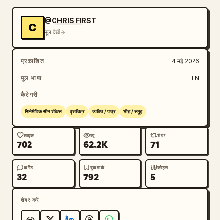
@CHRIS FIRST
C
मूल देखें
प्रकाशित
4 मई 2026
मूल भाषा
EN
कैटेगरी
सिनेमैटिक सीन शोकेस
वृत्तचित्र
व्यक्ति / पात्र
भीड़ / समूह
लाइक
व्यू
शेयर
702
62.2K
71
कमेंट
बुकमार्क
कोट्स
32
792
5
शेयर करें