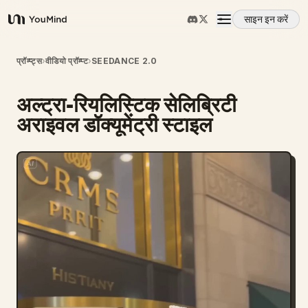
साइन इन करें
YouMind
अवलोकन
प्रॉम्प्ट्स
›
वीडियो प्रॉम्प्ट
›
SEEDANCE 2.0
अल्ट्रा-रियलिस्टिक सेलिब्रिटी
उपयोग के मामले
अराइवल डॉक्यूमेंट्री स्टाइल
कौशल
प्रॉम्प्ट
मूल्य निर्धारण
डाउनलोड