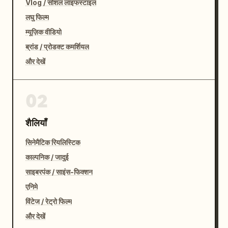
Vlog / सोशल लाइफस्टाइल
लघु फिल्म
म्यूज़िक वीडियो
ब्रांड / प्रोडक्ट कमर्शियल
और देखें
02
शैलियाँ
सिनेमैटिक रियलिस्टिक
काल्पनिक / जादुई
साइबरपंक / साइंस-फिक्शन
एनिमे
विंटेज / रेट्रो फिल्म
और देखें