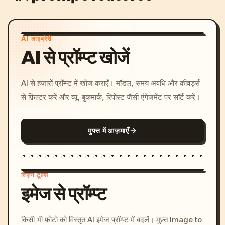
AI लाइब्रेरी
AI से प्रॉम्प्ट खोजें
AI से हज़ारों प्रॉम्प्ट में खोज कराएँ। मॉडल, समय अवधि और कीवर्ड्स
से फ़िल्टर करें और व्यू, बुकमार्क, रिपोस्ट जैसी एंगेजमेंट पर सॉर्ट करें।
मुफ्त में आज़माएँ
विज़न टूल्स
इमेज से प्रॉम्प्ट
/imagine prompt: cinemati
किसी भी फ़ोटो को विस्तृत AI इमेज प्रॉम्प्ट में बदलें। मुफ़्त Image to
c, cyberpunk sunset, neon