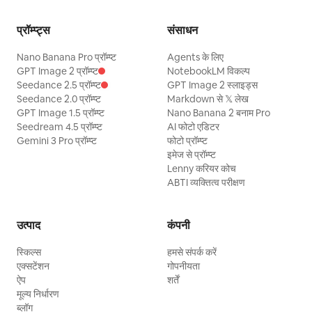
प्रॉम्प्ट्स
संसाधन
Nano Banana Pro प्रॉम्प्ट
Agents के लिए
GPT Image 2 प्रॉम्प्ट
NotebookLM विकल्प
Seedance 2.5 प्रॉम्प्ट
GPT Image 2 स्लाइड्स
Seedance 2.0 प्रॉम्प्ट
Markdown से 𝕏 लेख
GPT Image 1.5 प्रॉम्प्ट
Nano Banana 2 बनाम Pro
Seedream 4.5 प्रॉम्प्ट
AI फोटो एडिटर
Gemini 3 Pro प्रॉम्प्ट
फोटो प्रॉम्प्ट
इमेज से प्रॉम्प्ट
Lenny करियर कोच
ABTI व्यक्तित्व परीक्षण
उत्पाद
कंपनी
स्किल्स
हमसे संपर्क करें
एक्सटेंशन
गोपनीयता
ऐप
शर्तें
मूल्य निर्धारण
ब्लॉग