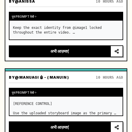
BY
@ANISSA
10 HOURS AGO
पूरा PROMPT देखें
Keep the exact identity from @image1 locked 
throughout the entire video. …
अभी आज़माएं
BY
@MANUAGI 🤖 - ( MANUIN )
10 HOURS AGO
पूरा PROMPT देखें
[REFERENCE CONTROL]

Use the uploaded storyboard image as the primary 
visual reference for story structure, character 
design, costume design, environment, emotional 
अभी आज़माएं
progression, and shot order.