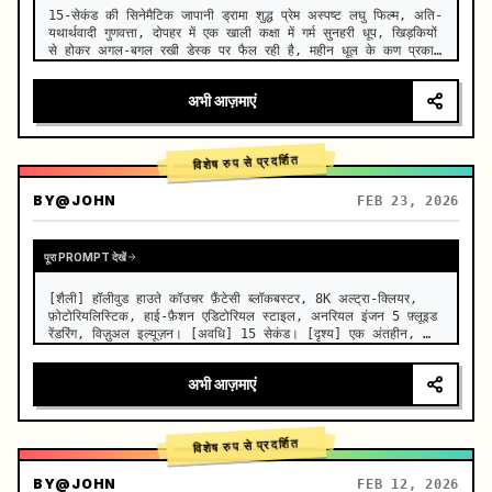
15-सेकंड की सिनेमैटिक जापानी ड्रामा शुद्ध प्रेम अस्पष्ट लघु फिल्म, अति-
यथार्थवादी गुणवत्ता, दोपहर में एक खाली कक्षा में गर्म सुनहरी धूप, खिड़कियों 
से होकर अगल-बगल रखी डेस्क पर फैल रही है, महीन धूल के कण प्रकाश 
की किरणों में धीरे-धीरे तैर रहे हैं, पुरानी लकड़ी…
अभी आज़माएं
विशेष रुप से प्रदर्शित
BY
@JOHN
FEB 23, 2026
पूरा PROMPT देखें
[शैली] हॉलीवुड हाउते कॉउचर फ़ैंटेसी ब्लॉकबस्टर, 8K अल्ट्रा-क्लियर, 
फ़ोटोरियलिस्टिक, हाई-फ़ैशन एडिटोरियल स्टाइल, अनरियल इंजन 5 फ़्लूइड 
रेंडरिंग, विज़ुअल इल्यूज़न। [अवधि] 15 सेकंड। [दृश्य] एक अंतहीन, 
वास्तविक सालार दे उयूनी (स्काई मिरर) नमक का मैदान। आसमान 
दमनका…
अभी आज़माएं
विशेष रुप से प्रदर्शित
BY
@JOHN
FEB 12, 2026