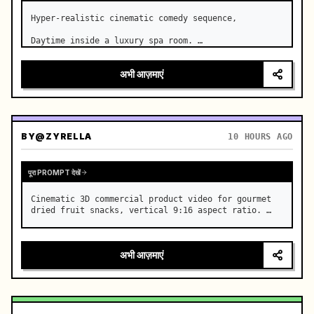
Hyper-realistic cinematic comedy sequence,

Daytime inside a luxury spa room. …
अभी आज़माएं
BY
@ZYRELLA
10 HOURS AGO
पूरा PROMPT देखें
Cinematic 3D commercial product video for gourmet 
dried fruit snacks, vertical 9:16 aspect ratio. …
अभी आज़माएं