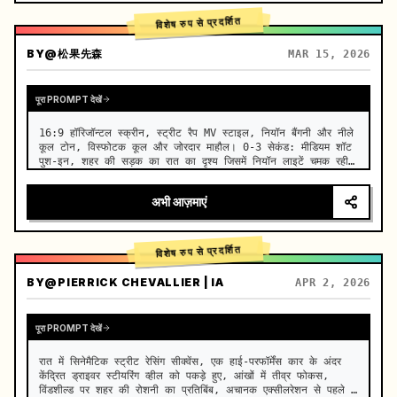
विशेष रुप से प्रदर्शित
BY
@松果先森
MAR 15, 2026
पूरा PROMPT देखें
16:9 हॉरिजॉन्टल स्क्रीन, स्ट्रीट रैप MV स्टाइल, नियॉन बैंगनी और नीले 
कूल टोन, विस्फोटक कूल और जोरदार माहौल। 0-3 सेकंड: मीडियम शॉट 
पुश-इन, शहर की सड़क का रात का दृश्य जिसमें नियॉन लाइटें चमक रही 
हैं, एक 80 वर्षीय चांदी के बालों वाली महिला एक भित्तिचित्र वाली दी…
अभी आज़माएं
विशेष रुप से प्रदर्शित
BY
@PIERRICK CHEVALLIER | IA
APR 2, 2026
पूरा PROMPT देखें
रात में सिनेमैटिक स्ट्रीट रेसिंग सीक्वेंस, एक हाई-परफॉर्मेंस कार के अंदर 
केंद्रित ड्राइवर स्टीयरिंग व्हील को पकड़े हुए, आंखों में तीव्र फोकस, 
विंडशील्ड पर शहर की रोशनी का प्रतिबिंब, अचानक एक्सीलरेशन से पहले 