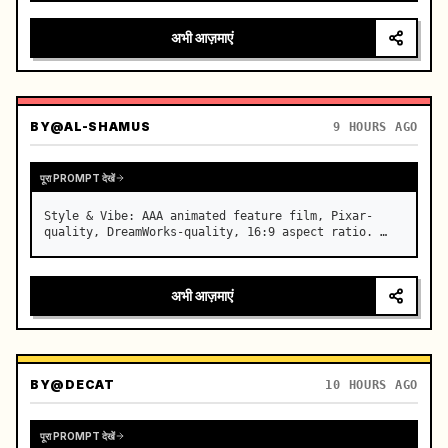
बढ़ता तनाव

अभी आज़माएं
कैमरा: सीमलेस ट्रांजिशन के साथ रैपिड मल्ट…
BY
@AL-SHAMUS
9 HOURS AGO
पूरा PROMPT देखें
Style & Vibe: AAA animated feature film, Pixar-
quality, DreamWorks-quality, 16:9 aspect ratio. …
अभी आज़माएं
BY
@DECAT
10 HOURS AGO
पूरा PROMPT देखें