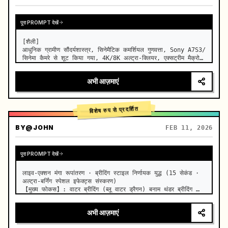
पूरा PROMPT देखें
[शैली]

आधुनिक ग्रामीण सौंदर्यशास्त्र, सिनेमैटिक कमर्शियल गुणवत्ता, Sony A7S3/
सिनेमा कैमरे से शूट किया गया, 4K/8K अल्ट्रा-क्लियर, एक्सट्रीम मैक्रो, 
प्राकृतिक पारदर्शी प्रकाश व्यवस्था, हीलिंग ASMR, कोई ऐतिहासिक 
कॉस्ट्यूम ड्रामा जैसा अनुभव नहीं।

अभी आज़माएं
[दृश्य]

एक अच्छी…
विशेष रुप से प्रदर्शित
BY
@JOHN
FEB 11, 2026
पूरा PROMPT देखें
लाइव-एक्शन मंगा रूपांतरण · ब्रीदिंग स्टाइल निर्णायक युद्ध (15 सेकंड · 
अल्ट्रा-बर्निंग स्पेशल इफेक्ट्स संस्करण)

【मुख्य फोकस】: वाटर ब्रीदिंग (ब्लू वाटर ड्रैगन) बनाम थंडर ब्रीदिंग 
(गोल्डन लाइटनिंग), लाइव-एक्शन अत्यधिक गति वाला द्वंद्व।

【शैली】: हॉलीवुड लाइव-एक्शन…
अभी आज़माएं