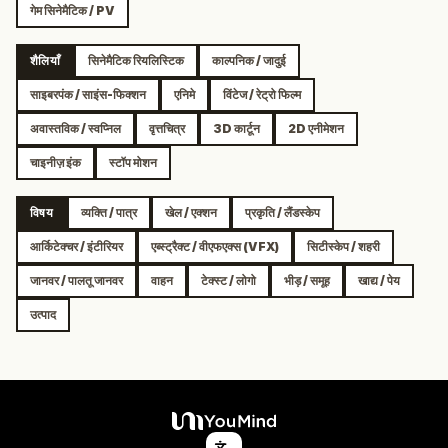
गेम सिनेमैटिक / PV
शैलियाँ
सिनेमैटिक रियलिस्टिक
काल्पनिक / जादुई
साइबरपंक / साइंस-फिक्शन
एनिमे
विंटेज / रेट्रो फिल्म
अवास्तविक / स्वप्निल
वृत्तचित्र
3D कार्टून
2D एनीमेशन
चाइनीज़ इंक
स्टॉप मोशन
विषय
व्यक्ति / पात्र
खेल / एक्शन
प्रकृति / लैंडस्केप
आर्किटेक्चर / इंटीरियर
एब्स्ट्रैक्ट / वीएफएक्स (VFX)
सिटीस्केप / शहरी
जानवर / पालतू जानवर
वाहन
टेक्स्ट / लोगो
भीड़ / समूह
खाद्य / पेय
उत्पाद