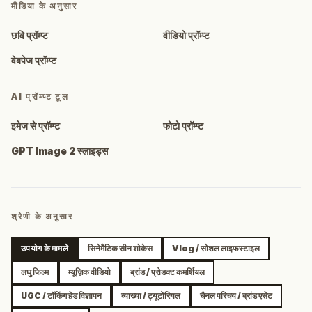
मीडिया के अनुसार
छवि प्रॉम्प्ट
वीडियो प्रॉम्प्ट
वेबपेज प्रॉम्प्ट
AI प्रॉम्प्ट टूल
इमेज से प्रॉम्प्ट
फोटो प्रॉम्प्ट
GPT Image 2 स्लाइड्स
श्रेणी के अनुसार
उपयोग के मामले
सिनेमैटिक सीन शोकेस
Vlog / सोशल लाइफस्टाइल
लघु फिल्म
म्यूज़िक वीडियो
ब्रांड / प्रोडक्ट कमर्शियल
UGC / टॉकिंग हेड विज्ञापन
व्याख्या / ट्यूटोरियल
चैनल परिचय / ब्रांड एसेट