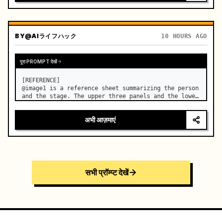
BY
@AIライフハック
10 HOURS AGO
पूरा PROMPT देखें
[REFERENCE]

@image1 is a reference sheet summarizing the person 
and the stage. The upper three panels and the lower 
right face panel are used as fixed references for 
the face, hair, body type, costume, and whole body 
अभी आज़माएं
of the same woman appearing alone in the vi…
सभी प्रॉम्प्ट देखें