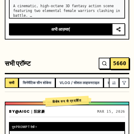
A cinematic, high-octane 3D fantasy action scene 
featuring two elemental female warriors clashing in 
battle. …
अभी आज़माएं
सभी प्रॉम्प्ट
5660
सभी
सिनेमैटिक सीन शोकेस
VLOG / सोशल लाइफस्टाइल
लघु फिल्म
म्यू
विशेष रुप से प्रदर्शित
BY
@AIGC｜阳家豪
MAR 15, 2026
पूरा PROMPT देखें