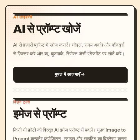
AI लाइब्रेरी
AI से प्रॉम्प्ट खोजें
AI से हज़ारों प्रॉम्प्ट में खोज कराएँ। मॉडल, समय अवधि और कीवर्ड्स
से फ़िल्टर करें और व्यू, बुकमार्क, रिपोस्ट जैसी एंगेजमेंट पर सॉर्ट करें।
मुफ्त में आज़माएँ
विज़न टूल्स
इमेज से प्रॉम्प्ट
/imagine prompt: cinemati
किसी भी फ़ोटो को विस्तृत AI इमेज प्रॉम्प्ट में बदलें। मुफ़्त Image to
c, cyberpunk sunset, neon
Prompt कन्वर्टर कंपोज़िशन, स्टाइल और लाइटिंग का विश्लेषण करता
colors, 8k --v 6.0