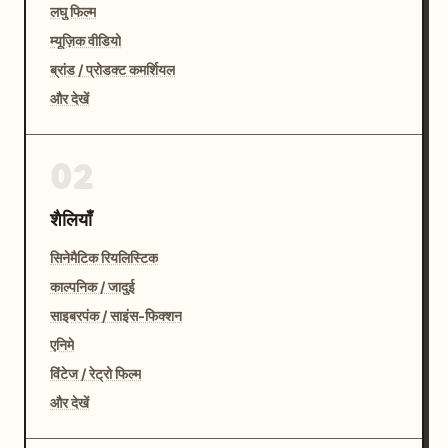
लघु फिल्म
म्यूज़िक वीडियो
ब्रांड / प्रोडक्ट कमर्शियल
और देखें
02
शैलियाँ
सिनेमैटिक रियलिस्टिक
काल्पनिक / जादुई
साइबरपंक / साइंस-फिक्शन
एनिमे
विंटेज / रेट्रो फिल्म
और देखें