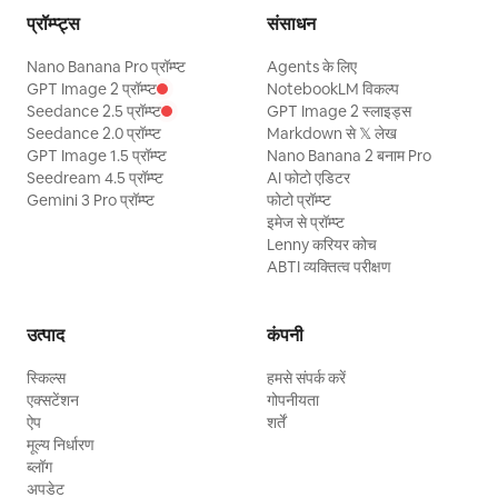
प्रॉम्प्ट्स
संसाधन
Nano Banana Pro प्रॉम्प्ट
Agents के लिए
GPT Image 2 प्रॉम्प्ट
NotebookLM विकल्प
Seedance 2.5 प्रॉम्प्ट
GPT Image 2 स्लाइड्स
Seedance 2.0 प्रॉम्प्ट
Markdown से 𝕏 लेख
GPT Image 1.5 प्रॉम्प्ट
Nano Banana 2 बनाम Pro
Seedream 4.5 प्रॉम्प्ट
AI फोटो एडिटर
Gemini 3 Pro प्रॉम्प्ट
फोटो प्रॉम्प्ट
इमेज से प्रॉम्प्ट
Lenny करियर कोच
ABTI व्यक्तित्व परीक्षण
उत्पाद
कंपनी
स्किल्स
हमसे संपर्क करें
एक्सटेंशन
गोपनीयता
ऐप
शर्तें
मूल्य निर्धारण
ब्लॉग
अपडेट