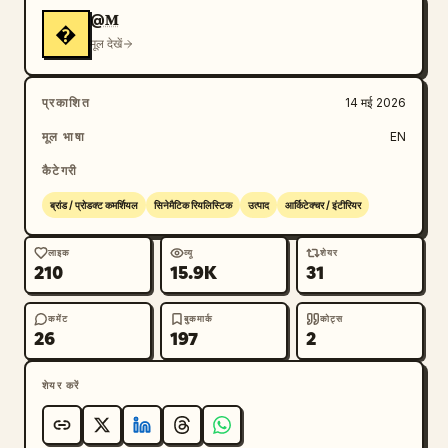
@𝐌
�
मूल देखें
प्रकाशित
14 मई 2026
मूल भाषा
EN
कैटेगरी
ब्रांड / प्रोडक्ट कमर्शियल
सिनेमैटिक रियलिस्टिक
उत्पाद
आर्किटेक्चर / इंटीरियर
लाइक
व्यू
शेयर
210
15.9K
31
कमेंट
बुकमार्क
कोट्स
26
197
2
शेयर करें