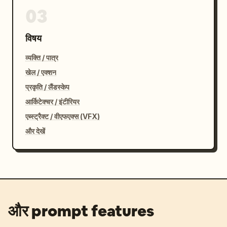
03
विषय
व्यक्ति / पात्र
खेल / एक्शन
प्रकृति / लैंडस्केप
आर्किटेक्चर / इंटीरियर
एब्स्ट्रैक्ट / वीएफएक्स (VFX)
और देखें
और prompt features