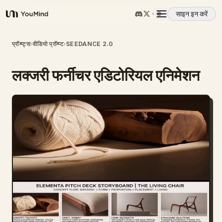
साइन इन करें
YouMind
अवलोकन
प्रॉम्प्ट्स
›
वीडियो प्रॉम्प्ट
›
SEEDANCE 2.0
लक्जरी फर्नीचर एडिटोरियल एनिमेशन
उपयोग के मामले
कौशल
प्रॉम्प्ट
मूल्य निर्धारण
डाउनलोड